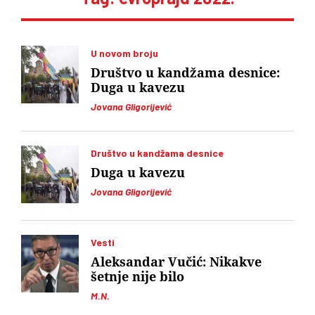
U novom broju
Društvo u kandžama desnice:
Duga u kavezu
Jovana Gligorijević
Društvo u kandžama desnice
Duga u kavezu
Jovana Gligorijević
Vesti
Aleksandar Vučić: Nikakve
šetnje nije bilo
M.N.