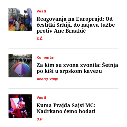
Vesti
Reagovanja na Europrajd: Od
čestitki Srbiji, do najava tužbe
protiv Ane Brnabić
S.Ć.
Komentar
Za kim su zvona zvonila: Šetnja
po kiši u srpskom kavezu
Andrej Ivanji
Vesti
Kuma Prajda Sajsi MC:
Nadrkano ćemo hodati
S.P