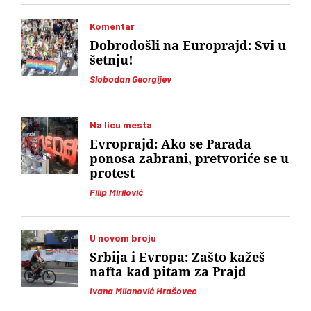
Komentar
Dobrodošli na Europrajd: Svi u
šetnju!
Slobodan Georgijev
Na licu mesta
Evroprajd: Ako se Parada
ponosa zabrani, pretvoriće se u
protest
Filip Mirilović
U novom broju
Srbija i Evropa: Zašto kažeš
nafta kad pitam za Prajd
Ivana Milanović Hrašovec