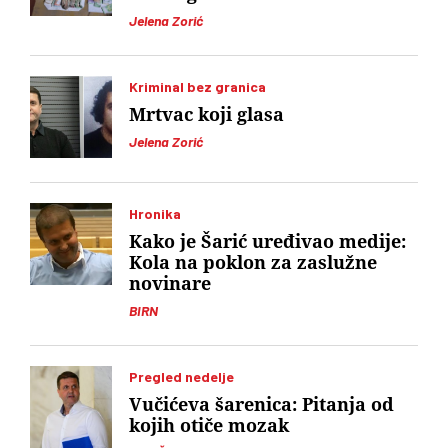
Jelena Zorić
Kriminal bez granica
Mrtvac koji glasa
Jelena Zorić
Hronika
Kako je Šarić uređivao medije:
Kola na poklon za zaslužne
novinare
BIRN
Pregled nedelje
Vučićeva šarenica: Pitanja od
kojih otiče mozak