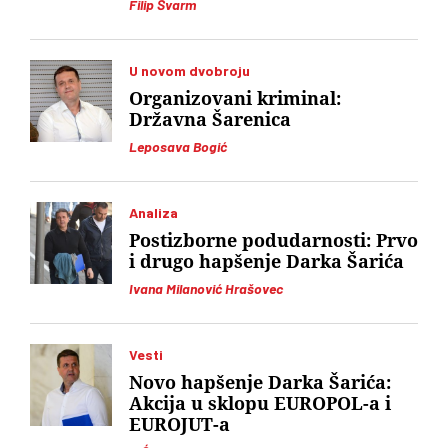
Filip Švarm
U novom dvobroju
Organizovani kriminal:
Državna Šarenica
Leposava Bogić
Analiza
Postizborne podudarnosti: Prvo
i drugo hapšenje Darka Šarića
Ivana Milanović Hrašovec
Vesti
Novo hapšenje Darka Šarića:
Akcija u sklopu EUROPOL-a i
EUROJUT-a