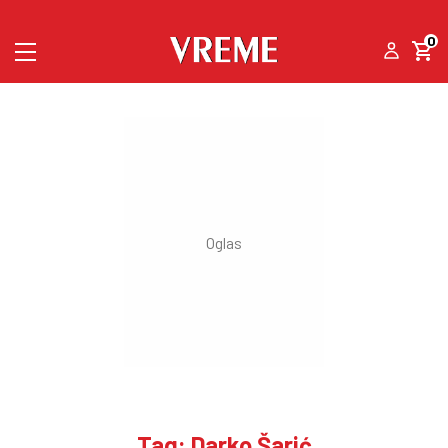
0
Tag: Darko Šarić