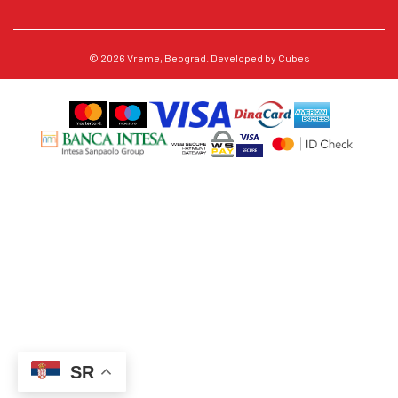
© 2026
Vreme
, Beograd. Developed by
Cubes
SR