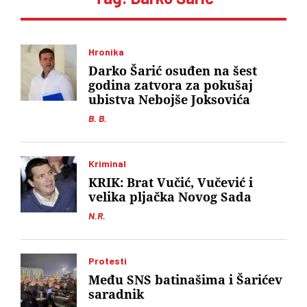
Hronika
Darko Šarić osuđen na šest
godina zatvora za pokušaj
ubistva Nebojše Joksovića
B. B.
Kriminal
KRIK: Brat Vučić, Vučević i
velika pljačka Novog Sada
N.R.
Protesti
Među SNS batinašima i Šarićev
saradnik