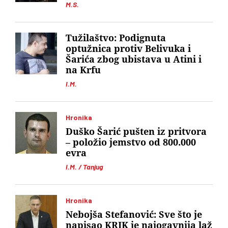
M.S.
Tužilaštvo: Podignuta
optužnica protiv Belivuka i
Šarića zbog ubistava u Atini i
na Krfu
I.M.
Hronika
Duško Šarić pušten iz pritvora
– položio jemstvo od 800.000
evra
I.M. / Tanjug
Hronika
Nebojša Stefanović: Sve što je
napisao KRIK je najogavnija laž