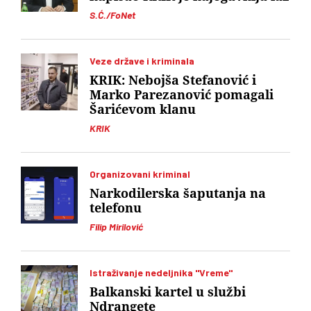
S.Ć./FoNet
Veze države i kriminala
KRIK: Nebojša Stefanović i
Marko Parezanović pomagali
Šarićevom klanu
KRIK
Organizovani kriminal
Narkodilerska šaputanja na
telefonu
Filip Mirilović
Istraživanje nedeljnika "Vreme"
Balkanski kartel u službi
Ndrangete