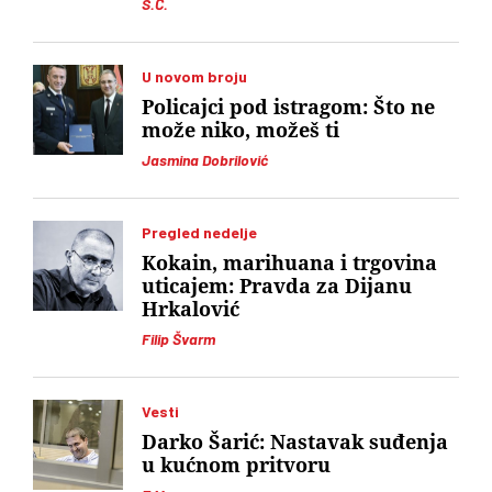
S.Ć.
U novom broju
Policajci pod istragom: Što ne
može niko, možeš ti
Jasmina Dobrilović
Pregled nedelje
Kokain, marihuana i trgovina
uticajem: Pravda za Dijanu
Hrkalović
Filip Švarm
Vesti
Darko Šarić: Nastavak suđenja
u kućnom pritvoru