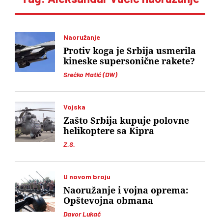
Naoružanje
Protiv koga je Srbija usmerila
kineske supersonične rakete?
Srećko Matić (DW)
Vojska
Zašto Srbija kupuje polovne
helikoptere sa Kipra
Z.S.
U novom broju
Naoružanje i vojna oprema:
Opštevojna obmana
Davor Lukač