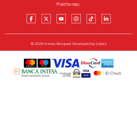
Pratite nas:
© 2026
Vreme
, Beograd. Developed by
Cubes