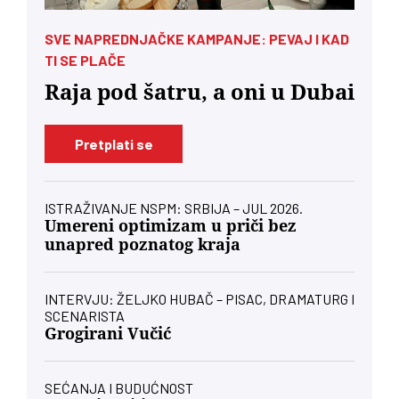
SVE NAPREDNJAČKE KAMPANJE: PEVAJ I KAD
TI SE PLAČE
Raja pod šatru, a oni u Dubai
Pretplati se
ISTRAŽIVANJE NSPM: SRBIJA – JUL 2026.
Umereni optimizam u priči bez
unapred poznatog kraja
INTERVJU: ŽELJKO HUBAČ – PISAC, DRAMATURG I
SCENARISTA
Grogirani Vučić
SEĆANJA I BUDUĆNOST