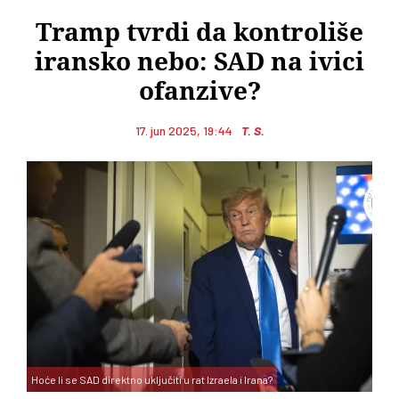
Tramp tvrdi da kontroliše
iransko nebo: SAD na ivici
ofanzive?
17. jun 2025, 19:44
T. S.
Hoće li se SAD direktno uključiti u rat Izraela i Irana?