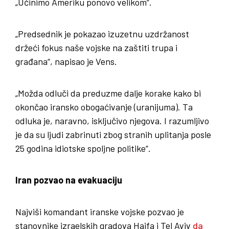
„Učinimo Ameriku ponovo velikom“.
„Predsednik je pokazao izuzetnu uzdržanost
držeći fokus naše vojske na zaštiti trupa i
građana“, napisao je Vens.
„Možda odluči da preduzme dalje korake kako bi
okončao iransko obogaćivanje (uranijuma). Ta
odluka je, naravno, isključivo njegova. I razumljivo
je da su ljudi zabrinuti zbog stranih uplitanja posle
25 godina idiotske spoljne politike“.
Iran pozvao na evakuaciju
Najviši komandant iranske vojske pozvao je
stanovnike izraelskih gradova Haifa i Tel Aviv
da