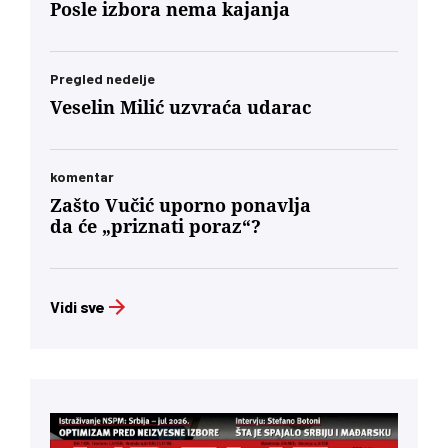
Posle izbora nema kajanja
Pregled nedelje
Veselin Milić uzvraća udarac
komentar
Zašto Vučić uporno ponavlja
da će „priznati poraz“?
Vidi sve