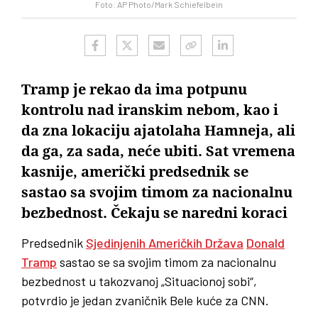
Foto: AP Photo/Mark Schiefelbein
Tramp je rekao da ima potpunu
kontrolu nad iranskim nebom, kao i
da zna lokaciju ajatolaha Hamneja, ali
da ga, za sada, neće ubiti. Sat vremena
kasnije, američki predsednik se
sastao sa svojim timom za nacionalnu
bezbednost. Čekaju se naredni koraci
Predsednik
Sjedinjenih Američkih Država
Donald
Tramp
sastao se sa svojim timom za nacionalnu
bezbednost u takozvanoj „Situacionoj sobi“,
potvrdio je jedan zvaničnik Bele kuće za CNN.