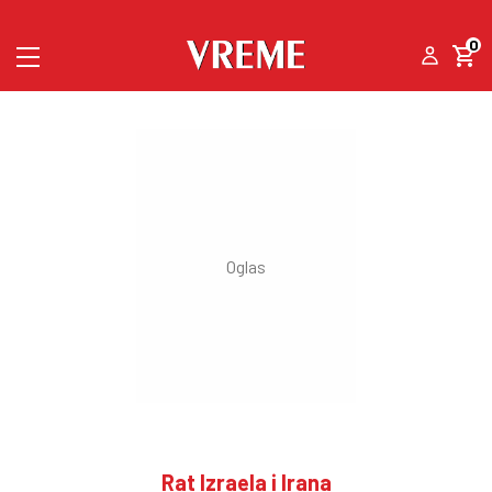
0
Rat Izraela i Irana