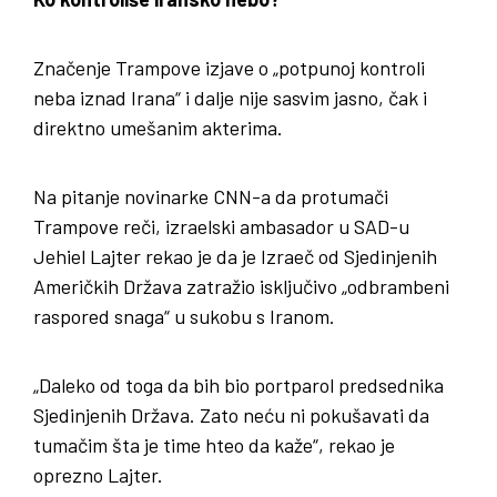
Značenje Trampove izjave o „potpunoj kontroli
neba iznad Irana“ i dalje nije sasvim jasno, čak i
direktno umešanim akterima.
Na pitanje novinarke CNN-a da protumači
Trampove reči, izraelski ambasador u SAD-u
Jehiel Lajter rekao je da je Izraeč od Sjedinjenih
Američkih Država zatražio isključivo „odbrambeni
raspored snaga“ u sukobu s Iranom.
„Daleko od toga da bih bio portparol predsednika
Sjedinjenih Država. Zato neću ni pokušavati da
tumačim šta je time hteo da kaže“, rekao je
oprezno Lajter.