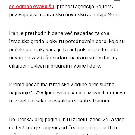
se odmah evakuišu
, prenosi agencija Rojters,
pozivajući se na iransku novinsku agenciju Mehr.
Iran je prethodnih dana već napadao ta dva
izraelska grada u okviru petodnevnih borbi koje su
počele u petak, kada je Izrael pokrenuo do sada
neviđene vazdušne udare na iransku teritoriju,
ciljajući nuklearni program i vojne lidere.
Prema podacima izraelske vladine pres službe,
najmanje 2.725 ljudi evakuisano je iz svojih domova
u Izraelu otkako je eskalirao sukob s Iranom.
Do utorka, broj poginulih u Izraelu iznosi 24, a više
od 647 ljudi je ranjeno, od čega je najmanje 10 u