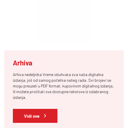
Arhiva
Arhiva nedeljnika Vreme obuhvata sva naša digitalna
izdanja, još od samog početka našeg rada. Svi brojevi se
mogu preuzeti u PDF format, kupovinom digitalnog izdanja,
ili možete pročitati sve dostupne tekstove iz odabranog
izdanja.
Vidi sve