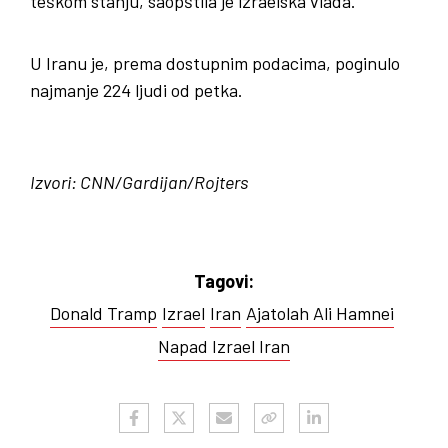
teškom stanju, saopštila je izraelska vlada.
U Iranu je, prema dostupnim podacima, poginulo
najmanje 224 ljudi od petka.
Izvori: CNN/Gardijan/Rojters
Tagovi:
Donald Tramp
Izrael
Iran
Ajatolah Ali Hamnei
Napad Izrael Iran