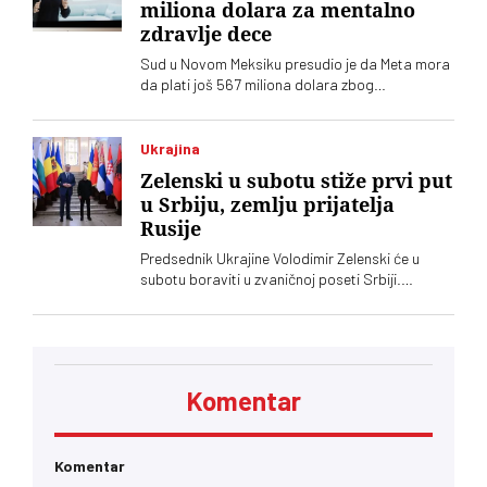
miliona dolara za mentalno
zdravlje dece
Sud u Novom Meksiku presudio je da Meta mora
da plati još 567 miliona dolara zbog
ugrožavanja bezbednosti dece na svojim
platformama. Kompnija odbacuje optužbe i
najavljuje žalbu
Ukrajina
Zelenski u subotu stiže prvi put
u Srbiju, zemlju prijatelja
Rusije
Predsednik Ukrajine Volodimir Zelenski će u
subotu boraviti u zvaničnoj poseti Srbiji.
Ugostitiće ga njegov srposki kolega Aleksandar
Vučić, saopštila je služba za saradnju sa
medijima šefa srpske države
Komentar
Komentar