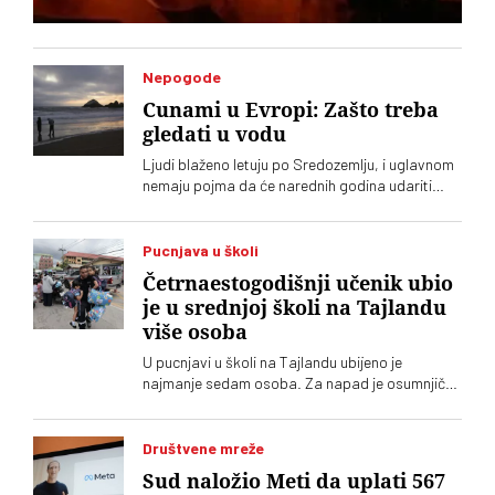
Nepogode
Cunami u Evropi: Zašto treba
gledati u vodu
Ljudi blaženo letuju po Sredozemlju, i uglavnom
nemaju pojma da će narednih godina udariti
veliki cunami. A neznanje može da se plati
životom
Pucnjava u školi
Četrnaestogodišnji učenik ubio
je u srednjoj školi na Tajlandu
više osoba
U pucnjavi u školi na Tajlandu ubijeno je
najmanje sedam osoba. Za napad je osumnjičen
četrnaestogodišnji učenik
Društvene mreže
Sud naložio Meti da uplati 567