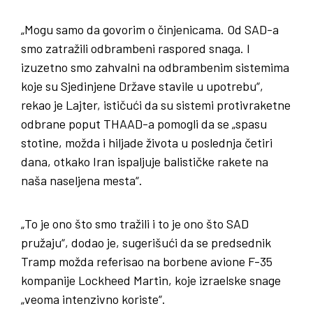
„Mogu samo da govorim o činjenicama. Od SAD-a
smo zatražili odbrambeni raspored snaga. I
izuzetno smo zahvalni na odbrambenim sistemima
koje su Sjedinjene Države stavile u upotrebu“,
rekao je Lajter, ističući da su sistemi protivraketne
odbrane poput THAAD-a pomogli da se „spasu
stotine, možda i hiljade života u poslednja četiri
dana, otkako Iran ispaljuje balističke rakete na
naša naseljena mesta“.
„To je ono što smo tražili i to je ono što SAD
pružaju“, dodao je, sugerišući da se predsednik
Tramp možda referisao na borbene avione F-35
kompanije Lockheed Martin, koje izraelske snage
„veoma intenzivno koriste“.