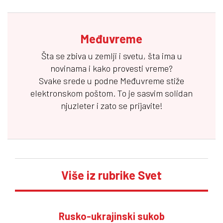
Međuvreme
Šta se zbiva u zemlji i svetu, šta ima u
novinama i kako provesti vreme?
Svake srede u podne
Međuvreme
stiže
elektronskom poštom. To je sasvim solidan
njuzleter i zato se prijavite!
Više iz rubrike Svet
Rusko-ukrajinski sukob