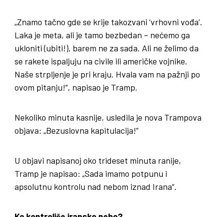
„Znamo tačno gde se krije takozvani ‘vrhovni vođa’.
Laka je meta, ali je tamo bezbedan – nećemo ga
ukloniti (ubiti!), barem ne za sada. Ali ne želimo da
se rakete ispaljuju na civile ili američke vojnike.
Naše strpljenje je pri kraju. Hvala vam na pažnji po
ovom pitanju!“, napisao je Tramp.
Nekoliko minuta kasnije, usledila je nova Trampova
objava: „Bezuslovna kapitulacija!”
U objavi napisanoj oko trideset minuta ranije,
Tramp je napisao: „Sada imamo potpunu i
apsolutnu kontrolu nad nebom iznad Irana“.
Ko kontroliše iransko nebo?