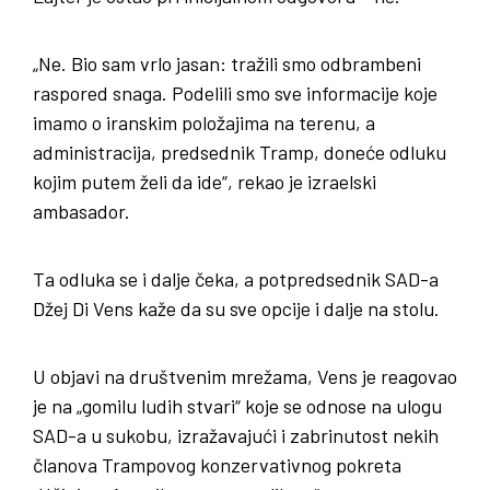
„Ne. Bio sam vrlo jasan: tražili smo odbrambeni
raspored snaga. Podelili smo sve informacije koje
imamo o iranskim položajima na terenu, a
administracija, predsednik Tramp, doneće odluku
kojim putem želi da ide“, rekao je izraelski
ambasador.
Ta odluka se i dalje čeka, a potpredsednik SAD-a
Džej Di Vens kaže da su sve opcije i dalje na stolu.
U objavi na društvenim mrežama, Vens je reagovao
je na „gomilu ludih stvari“ koje se odnose na ulogu
SAD-a u sukobu, izražavajući i zabrinutost nekih
članova Trampovog konzervativnog pokreta