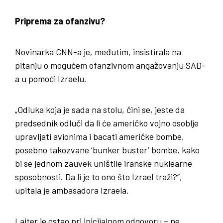
Priprema za ofanzivu?
Novinarka CNN-a je, međutim, insistirala na
pitanju o mogućem ofanzivnom angažovanju SAD-
a u pomoći Izraelu.
„Odluka koja je sada na stolu, čini se, jeste da
predsednik odluči da li će američko vojno osoblje
upravljati avionima i bacati američke bombe,
posebno takozvane ‘bunker buster’ bombe, kako
bi se jednom zauvek uništile iranske nuklearne
sposobnosti. Da li je to ono što Izrael traži?“,
upitala je ambasadora Izraela.
Lajter je ostao pri inicijalnom odgovoru – ne.