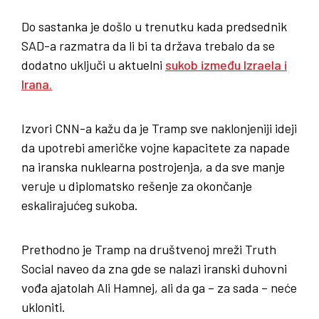
Do sastanka je došlo u trenutku kada predsednik
SAD-a razmatra da li bi ta država trebalo da se
dodatno uključi u aktuelni
sukob između Izraela i
Irana.
Izvori CNN-a kažu da je Tramp sve naklonjeniji ideji
da upotrebi američke vojne kapacitete za napade
na iranska nuklearna postrojenja, a da sve manje
veruje u diplomatsko rešenje za okončanje
eskalirajućeg sukoba.
Prethodno je Tramp na društvenoj mreži Truth
Social naveo da zna gde se nalazi iranski duhovni
vođa ajatolah Ali Hamnej, ali da ga – za sada – neće
ukloniti.