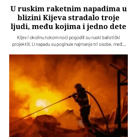
U ruskim raketnim napadima u
blizini Kijeva stradalo troje
ljudi, među kojima i jedno dete
Kijev i okolinu tokom noći pogodili su ruski balistički
projektili. U napadu su poginule najmanje tri osobe, među
kojima je i dete, dok su tri osobe povređene