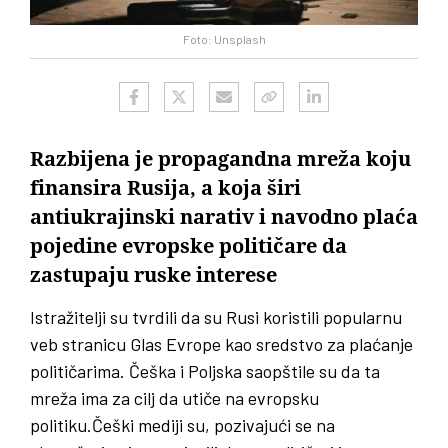
Foto: Unsplash
Razbijena je propagandna mreža koju
finansira Rusija, a koja širi
antiukrajinski narativ i navodno plaća
pojedine evropske političare da
zastupaju ruske interese
Istražitelji su tvrdili da su Rusi koristili popularnu
veb stranicu Glas Evrope kao sredstvo za plaćanje
političarima.
Češka i Poljska saopštile su da ta
mreža ima za cilj da utiče na evropsku
politiku.
Češki mediji su, pozivajući se na