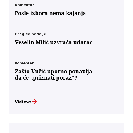
Komentar
Posle izbora nema kajanja
Pregled nedelje
Veselin Milić uzvraća udarac
komentar
Zašto Vučić uporno ponavlja
da će „priznati poraz“?
Vidi sve