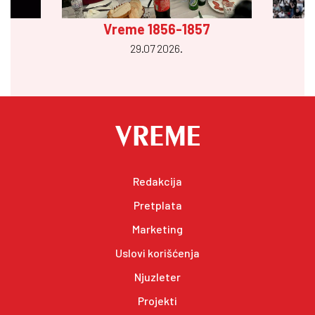
Vreme 1856-1857
29.07 2026.
Redakcija
Pretplata
Marketing
Uslovi korišćenja
Njuzleter
Projekti