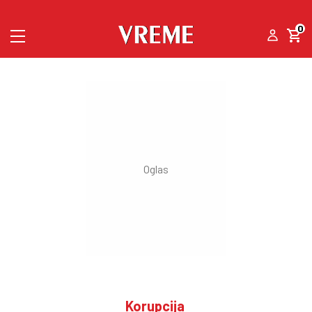
0
Korupcija