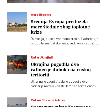
Mere štednje
Srednja Evropa preduzela
mere štednje zbog toplotne
krize
Rumunija je uvela vanredno stanje, Mađarsku je
pogodila energetska kriza, redukovali su uličnu
rasvetu, a Slovenija smanjila rad nuklearke
Rat u Ukrajinii
Ukrajina pogodila dve
rafinerije duboko na ruskoj
teritoriji
Ukrajina je saopštila da je pogodila dve
rafinerije nafte u višestrukim napadima duboko
u Rusiji, a pogođeni su i patrolni čamci i drugi
brodovi u Crnom moru
Rat na Bliskom istoku