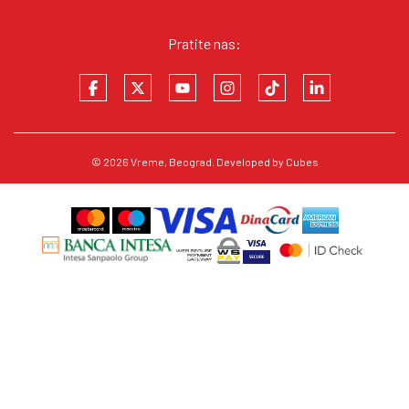
Pratite nas:
© 2026
Vreme
, Beograd. Developed by
Cubes