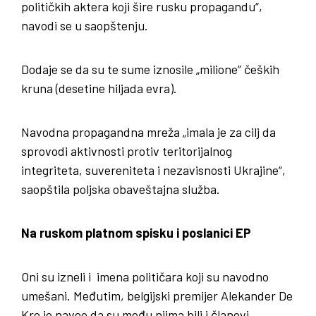
političkih aktera koji šire rusku propagandu“,
navodi se u saopštenju.
Dodaje se da su te sume iznosile „milione” čeških
kruna (desetine hiljada evra).
Navodna propagandna mreža „imala je za cilj da
sprovodi aktivnosti protiv teritorijalnog
integriteta, suvereniteta i nezavisnosti Ukrajine“,
saopštila poljska obaveštajna služba.
Na ruskom platnom spisku i poslanici EP
Oni su izneli i imena političara koji su navodno
umešani. Međutim, belgijski premijer Alekander De
Kro je naveo da su među njima bili i članovi