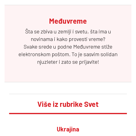
Međuvreme
Šta se zbiva u zemlji i svetu, šta ima u
novinama i kako provesti vreme?
Svake srede u podne
Međuvreme
stiže
elektronskom poštom. To je sasvim solidan
njuzleter i zato se prijavite!
Više iz rubrike Svet
Ukrajina