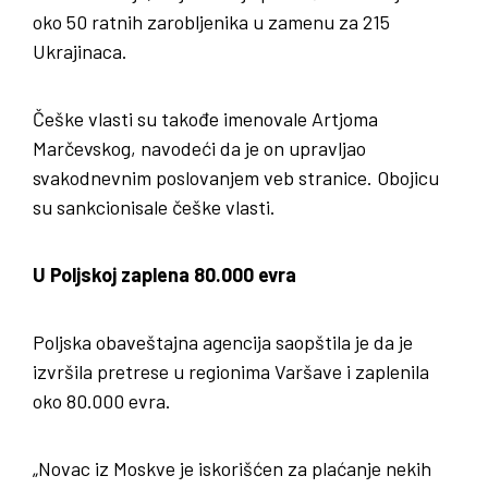
oko 50 ratnih zarobljenika u zamenu za 215
Ukrajinaca.
Češke vlasti su takođe imenovale Artjoma
Marčevskog, navodeći da je on upravljao
svakodnevnim poslovanjem veb stranice. Obojicu
su sankcionisale češke vlasti.
U Poljskoj zaplena 80.000 evra
Poljska obaveštajna agencija saopštila je da je
izvršila pretrese u regionima Varšave i zaplenila
oko 80.000 evra.
„Novac iz Moskve je iskorišćen za plaćanje nekih