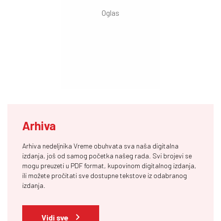
Arhiva
Arhiva nedeljnika Vreme obuhvata sva naša digitalna
izdanja, još od samog početka našeg rada. Svi brojevi se
mogu preuzeti u PDF format, kupovinom digitalnog izdanja,
ili možete pročitati sve dostupne tekstove iz odabranog
izdanja.
Vidi sve