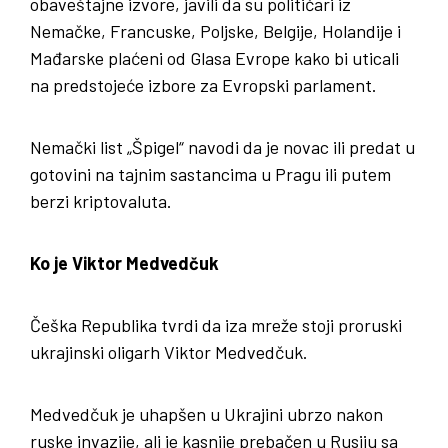
obaveštajne izvore, javili da su političari iz
Nemačke, Francuske, Poljske, Belgije, Holandije i
Mađarske plaćeni od Glasa Evrope kako bi uticali
na predstojeće izbore za Evropski parlament.
Nemački list „Špigel“ navodi da je novac ili predat u
gotovini na tajnim sastancima u Pragu ili putem
berzi kriptovaluta.
Ko je Viktor Medvedčuk
Češka Republika tvrdi da iza mreže stoji proruski
ukrajinski oligarh Viktor Medvedčuk.
Medvedčuk je uhapšen u Ukrajini ubrzo nakon
ruske invazije, ali je kasnije prebačen u Rusiju sa