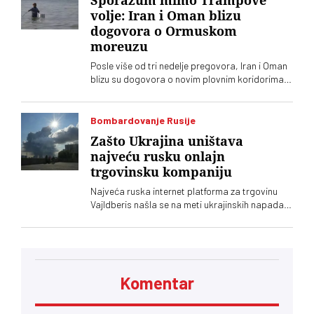
Sporazum mimo Trampove
volje: Iran i Oman blizu
dogovora o Ormuskom
moreuzu
Posle više od tri nedelje pregovora, Iran i Oman
blizu su dogovora o novim plovnim koridorima
kroz Ormuski moreuz. Vašington na to ne gleda
nimalo blagonaklono
Bombardovanje Rusije
Zašto Ukrajina uništava
najveću rusku onlajn
trgovinsku kompaniju
Najveća ruska internet platforma za trgovinu
Vajldberis našla se na meti ukrajinskih napada
dronovima. Nezavisni ruski mediji navode da je
pogođeno 12 od 15 najvećih skladišta
kompanije, što bi moglo da ima ozbiljne
posledice po njeno poslovanje
Komentar