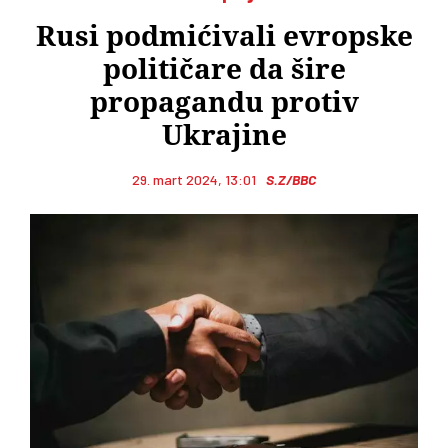
Rusi podmićivali evropske
političare da šire
propagandu protiv
Ukrajine
29. mart 2024, 13:01
S.Z/BBC