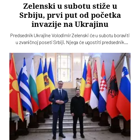
Zelenski u subotu stiže u
Srbiju, prvi put od početka
invazije na Ukrajinu
Predsednik Ukrajine Volodimir Zelenski će u subotu boraviti
u zvaničnoj poseti Srbiji. Njega će ugostiti predsednik
Srbije Aleksandar Vučić, saopštila je danas služba za
saradnju sa medijima šefa srpske države