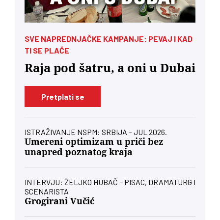
SVE NAPREDNJAČKE KAMPANJE: PEVAJ I KAD
TI SE PLAČE
Raja pod šatru, a oni u Dubai
Pretplati se
ISTRAŽIVANJE NSPM: SRBIJA – JUL 2026.
Umereni optimizam u priči bez
unapred poznatog kraja
INTERVJU: ŽELJKO HUBAČ – PISAC, DRAMATURG I
SCENARISTA
Grogirani Vučić