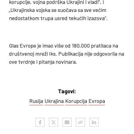
korupcije, vojna podrška Ukrajini i vladi“, i
„Ukrajinska vojska se suočava sa sve većim
nedostatkom trupa usred tekućih izazova“.
Glas Evrope je imao više od 180.000 pratilaca na
društvenoj mreži Iks. Publikacija nije odgovorila na
ove tvrdnje i pitanja novinara.
Tagovi:
Rusija
Ukrajina
Korupcija
Evropa