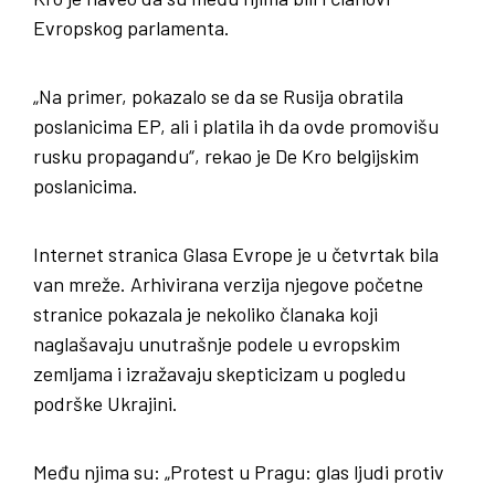
Evropskog parlamenta.
„Na primer, pokazalo se da se Rusija obratila
poslanicima EP, ali i platila ih da ovde promovišu
rusku propagandu“, rekao je De Kro belgijskim
poslanicima.
Internet stranica Glasa Evrope je u četvrtak bila
van mreže. Arhivirana verzija njegove početne
stranice pokazala je nekoliko članaka koji
naglašavaju unutrašnje podele u evropskim
zemljama i izražavaju skepticizam u pogledu
podrške Ukrajini.
Među njima su: „Protest u Pragu: glas ljudi protiv