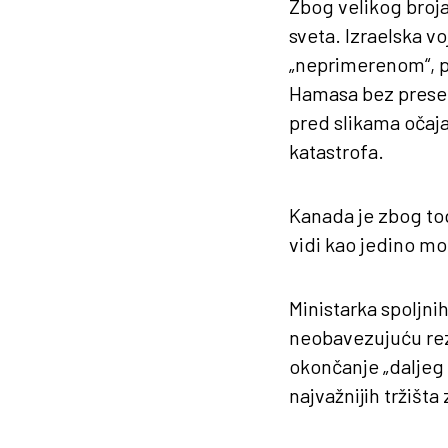
Zbog velikog broja 
sveta. Izraelska 
„neprimerenom“, p
Hamasa bez presed
pred slikama očaja
katastrofa.
Kanada je zbog tog
vidi kao jedino mo
Ministarka spoljni
neobavezujuću rez
okončanje „daljeg i
najvažnijih tržišta