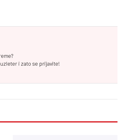
vreme?
leter i zato se prijavite!