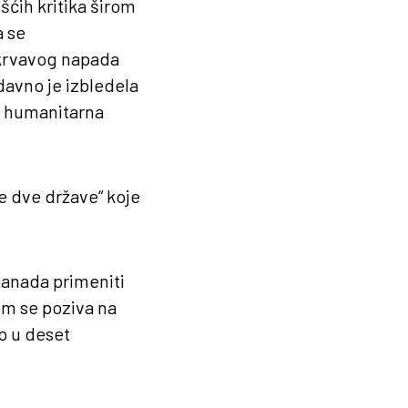
šćih kritika širom
a se
 krvavog napada
avno je izbledela
a humanitarna
je dve države“ koje
 Kanada primeniti
om se poziva na
ao u deset