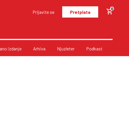
0
Prijavite se
Pretplata
no izdanje
Arhiva
Njuzleter
Podkast