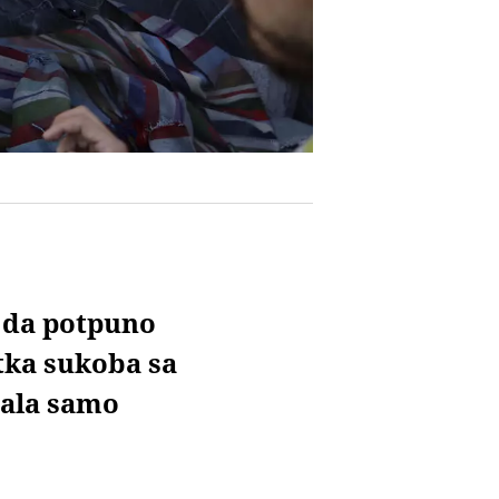
a da potpuno
tka sukoba sa
vala samo