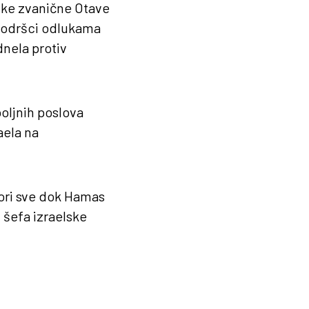
ške zvanične Otave
 podršci odlukama
nela protiv
oljnih poslova
aela na
 bori sve dok Hamas
i šefa izraelske