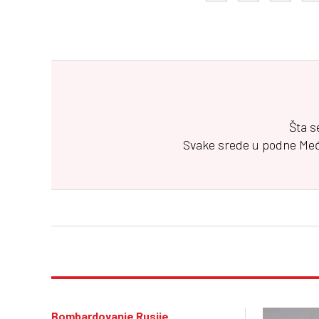
Šta s
Svake srede u podne
Me
Bombardovanje Rusije