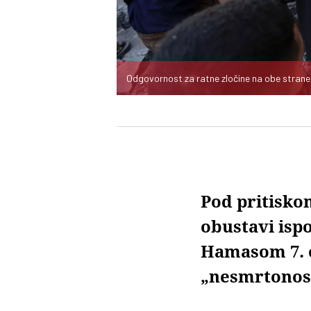
Odgovornost za ratne zločine na obe strane
Pod pritisko
obustavi isp
Hamasom 7. o
„nesmrtonos