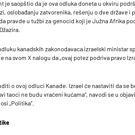
t je saopštio da je ova odluka doneta u okviru podr
zi, oslobađanju zatvorenika, rešenju o dve države i
 pravde u tužbi za genocid koji je Južna Afrika pod
 Džazira.
odluku kanadskih zakonodavaca izraelski ministar sp
 je na svom X nalogu da „ovaj potez podriva pravo Izr
 suditi o ovoj odluci Kanade. Izrael će nastaviti da se
vi taoci ne budu vraćeni kućama“, navodi se u objav
osi „Politika“.
tike