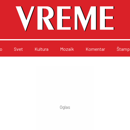
o
Svet
Kultura
Mozaik
Komentar
Štampa