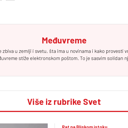
Međuvreme
e zbiva u zemlji i svetu, šta ima u novinama i kako provesti 
đuvreme
stiže elektronskom poštom. To je sasvim solidan njuz
Više iz rubrike Svet
Rat na Bliskom istoku