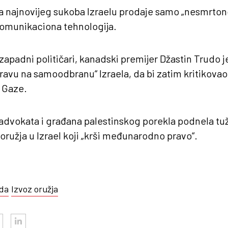
 najnovijeg sukoba Izraelu prodaje samo „nesmrtonos
komunikaciona tehnologija.
zapadni političari, kanadski premijer Džastin Trudo j
avu na samoodbranu“ Izraela, da bi zatim kritikovao
 Gaze.
 advokata i građana palestinskog porekla podnela t
ružja u Izrael koji „krši međunarodno pravo“.
da
Izvoz oružja