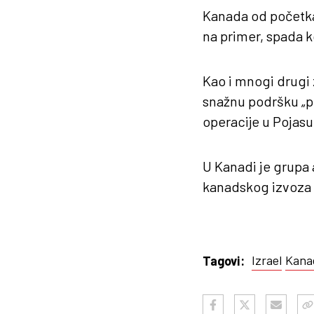
Kanada od početka
na primer, spada 
Kao i mnogi drugi 
snažnu podršku „pr
operacije u Pojasu
U Kanadi je grupa
kanadskog izvoza o
Izrael
Kana
Tagovi: