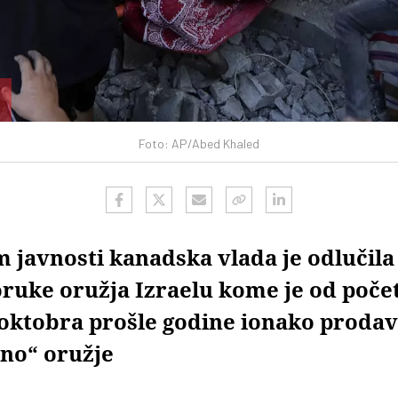
Foto: AP/Abed Khaled
m javnosti kanadska vlada je odlučil
oruke oružja Izraelu kome je od poče
ktobra prošle godine ionako proda
no“ oružje