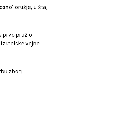
no“ oružje, u šta,
e prvo pružio
 izraelske vojne
užbu zbog