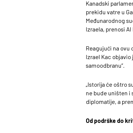
Kanadski parlamen
prekidu vatre u Ga
Međunarodnog suda
Izraela, prenosi Al
Reagujući na ovu 
Izrael Kac objavio
samoodbranu“.
„Istorija će oštro
ne bude uništen i s
diplomatije, a pren
Od podrške do kri