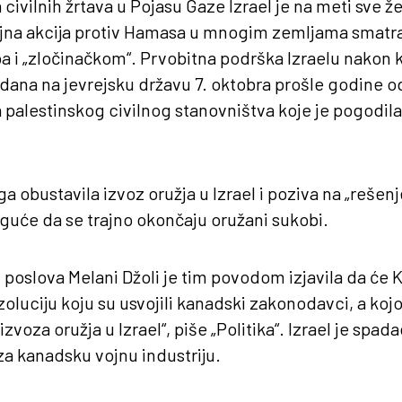
civilnih žrtava u Pojasu Gaze Izrael je na meti sve že
vojna akcija protiv Hamasa u mnogim zemljama smatr
a i „zločinačkom“. Prvobitna podrška Izraelu nakon
ana na jevrejsku državu 7. oktobra prošle godine od
 palestinskog civilnog stanovništva koje je pogodil
a obustavila izvoz oružja u Izrael i poziva na „rešen
guće da se trajno okončaju oružani sukobi.
h poslova Melani Džoli je tim povodom izjavila da će
oluciju koju su usvojili kanadski zakonodavci, a koj
zvoza oružja u Izrael“, piše „Politika“. Izrael je spad
 za kanadsku vojnu industriju.