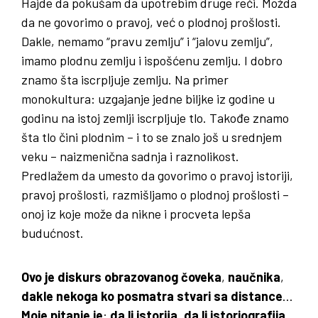
Hajde da pokušam da upotrebim druge reči. Možda
da ne govorimo o pravoj, već o plodnoj prošlosti.
Dakle, nemamo “pravu zemlju” i “jalovu zemlju”,
imamo plodnu zemlju i ispošćenu zemlju. I dobro
znamo šta iscrpljuje zemlju. Na primer
monokultura: uzgajanje jedne biljke iz godine u
godinu na istoj zemlji iscrpljuje tlo. Takođe znamo
šta tlo čini plodnim – i to se znalo još u srednjem
veku – naizmenična sadnja i raznolikost.
Predlažem da umesto da govorimo o pravoj istoriji,
pravoj prošlosti, razmišljamo o plodnoj prošlosti –
onoj iz koje može da nikne i procveta lepša
budućnost.
Ovo je diskurs obrazovanog čoveka
,
naučnika
,
dakle nekoga ko posmatra stvari sa distance
…
Moje pitanje je
:
da li istorija
,
da li istoriografija
,