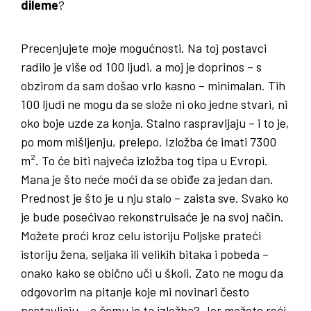
dileme
?
Precenjujete moje mogućnosti. Na toj postavci
radilo je više od 100 ljudi, a moj je doprinos – s
obzirom da sam došao vrlo kasno – minimalan. Tih
100 ljudi ne mogu da se slože ni oko jedne stvari, ni
oko boje uzde za konja. Stalno raspravljaju – i to je,
po mom mišljenju, prelepo. Izložba će imati 7300
m². To će biti najveća izložba tog tipa u Evropi.
Mana je što neće moći da se obiđe za jedan dan.
Prednost je što je u nju stalo – zaista sve. Svako ko
je bude posećivao rekonstruisaće je na svoj način.
Možete proći kroz celu istoriju Poljske prateći
istoriju žena, seljaka ili velikih bitaka i pobeda –
onako kako se obično uči u školi. Zato ne mogu da
odgovorim na pitanje koje mi novinari često
postavljaju – o čemu je ta izložba? Jer možete reći