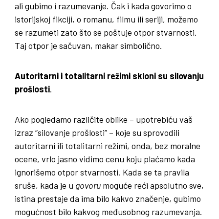
ali gubimo i razumevanje. Čak i kada govorimo o
istorijskoj fikciji, o romanu, filmu ili seriji, možemo
se razumeti zato što se poštuje otpor stvarnosti.
Taj otpor je sačuvan, makar simbolično.
Autoritarni i totalitarni režimi skloni su silovanju
prošlosti
.
Ako pogledamo različite oblike – upotrebiću vaš
izraz “silovanje prošlosti” – koje su sprovodili
autoritarni ili totalitarni režimi, onda, bez moralne
ocene, vrlo jasno vidimo cenu koju plaćamo kada
ignorišemo otpor stvarnosti. Kada se ta pravila
sruše, kada je u
govoru
moguće reći apsolutno sve,
istina prestaje da ima bilo kakvo značenje, gubimo
mogućnost bilo kakvog međusobnog razumevanja.