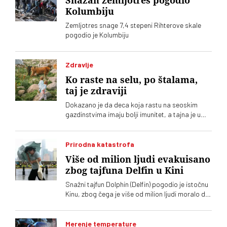
Snažan zemljotres pogodio
Kolumbiju
Zemljotres snage 7,4 stepeni Rihterove skale
pogodio je Kolumbiju
Zdravlje
Ko raste na selu, po štalama,
taj je zdraviji
Dokazano je da deca koja rastu na seoskim
gazdinstvima imaju bolji imunitet, a tajna je u
bakterijama iz creva krava
Prirodna katastrofa
Više od milion ljudi evakuisano
zbog tajfuna Delfin u Kini
Snažni tajfun Dolphin (Delfin) pogodio je istočnu
Kinu, zbog čega je više od milion ljudi moralo da
napusti svoje domove. Iako je oluja oslabila,
meteorolozi upozoravaju da opasnost nije
prošla jer se očekuju obilne padavine i poplave
Merenje temperature