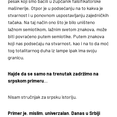
pesak koji smo bacili u zupčanik falsifikatorske
mašinerije. Otpor je u podsećanju na to kakva je
stvarnost i u ponovnom uspostavljanju zajedničkih
tačaka. Na taj način ono što je bilo uništeno
lažnom semiotikom, lažnim svetom znakova, može
biti povraćeno putem semiotike. Putem znakova
koji nas podsećaju na stvarnost, kao i na to da moć
tog totalitarnog duha iz lampe ipak ima svoju
granicu.
Hajde da se samo na trenutak zadržimo na
srpskom primeru
…
Nisam stručnjak za srpsku istoriju.
Primer je
,
mislim
,
univerzalan
.
Danas u Srbiji