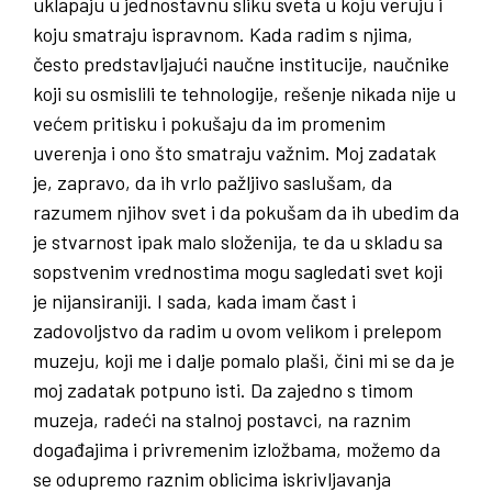
uklapaju u jednostavnu sliku sveta u koju veruju i
koju smatraju ispravnom. Kada radim s njima,
često predstavljajući naučne institucije, naučnike
koji su osmislili te tehnologije, rešenje nikada nije u
većem pritisku i pokušaju da im promenim
uverenja i ono što smatraju važnim. Moj zadatak
je, zapravo, da ih vrlo pažljivo saslušam, da
razumem njihov svet i da pokušam da ih ubedim da
je stvarnost ipak malo složenija, te da u skladu sa
sopstvenim vrednostima mogu sagledati svet koji
je nijansiraniji. I sada, kada imam čast i
zadovoljstvo da radim u ovom velikom i prelepom
muzeju, koji me i dalje pomalo plaši, čini mi se da je
moj zadatak potpuno isti. Da zajedno s timom
muzeja, radeći na stalnoj postavci, na raznim
događajima i privremenim izložbama, možemo da
se odupremo raznim oblicima iskrivljavanja