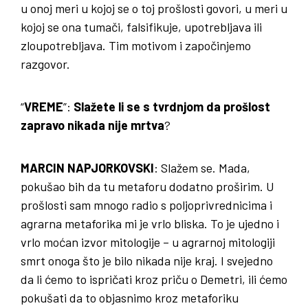
u onoj meri u kojoj se o toj prošlosti govori, u meri u
kojoj se ona tumači, falsifikuje, upotrebljava ili
zloupotrebljava. Tim motivom i započinjemo
razgovor.
“
VREME
”:
Slažete li se s tvrdnjom da prošlost
zapravo nikada nije mrtva
?
MARCIN NAPJORKOVSKI
: Slažem se. Mada,
pokušao bih da tu metaforu dodatno proširim. U
prošlosti sam mnogo radio s poljoprivrednicima i
agrarna metaforika mi je vrlo bliska. To je ujedno i
vrlo moćan izvor mitologije – u agrarnoj mitologiji
smrt onoga što je bilo nikada nije kraj. I svejedno
da li ćemo to ispričati kroz priču o Demetri, ili ćemo
pokušati da to objasnimo kroz metaforiku