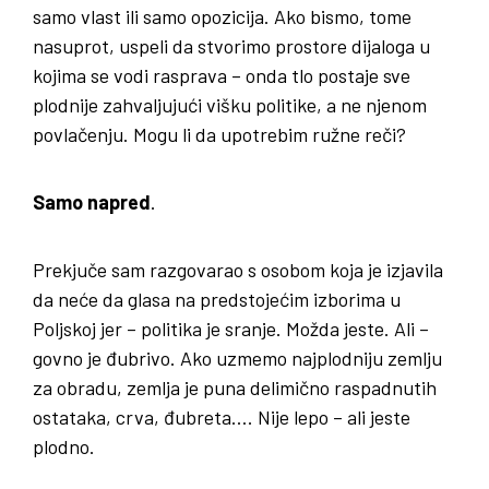
samo vlast ili samo opozicija. Ako bismo, tome
nasuprot, uspeli da stvorimo prostore dijaloga u
kojima se vodi rasprava – onda tlo postaje sve
plodnije zahvaljujući višku politike, a ne njenom
povlačenju. Mogu li da upotrebim ružne reči?
Samo napred
.
Prekjuče sam razgovarao s osobom koja je izjavila
da neće da glasa na predstojećim izborima u
Poljskoj jer – politika je sranje. Možda jeste. Ali –
govno je đubrivo. Ako uzmemo najplodniju zemlju
za obradu, zemlja je puna delimično raspadnutih
ostataka, crva, đubreta…. Nije lepo – ali jeste
plodno.