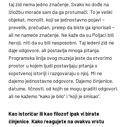
taj zid nema jedno značenje. Svako ko dođe na
izložbu moraće sam da ga protumači. To je veliki
objekat, monolit, koji se jednostavno pojavi –
prevelik, prečudan, prelep da biste ga ignorisali –
ali ne nameće značenje. Ne kaže da su Poljaci bili
heroji, niti da su bili nesposobni. Taj ledeni zid ne
daje odgovore, ali postavlja mnoga pitanja.
Programska linija ovog muzeja jeste da stvorimo
prostor u kojem ljudi postavljaju pitanja o
sopstvenoj istoriji i razgovaraju o njoj. Mi ne
dajemo jednostavne odgovore. Dajemo činjenice,
datume, ličnosti, od kojih se mogu graditi odgovori,
ali ne kažemo “kako je bilo” i “koji je smisao”.
Kao istoričar ili kao filozof ipak vi birate
činjenice
.
Kako reagujete na ovakvu vrstu