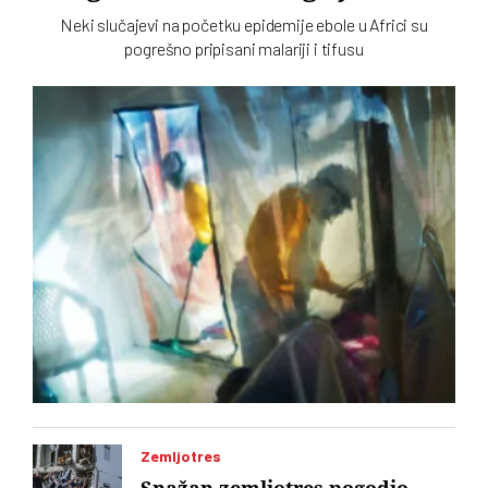
Neki slučajevi na početku epidemije ebole u Africi su
pogrešno pripisani malariji i tifusu
Zemljotres