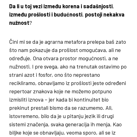
Da li u toj vezi između korena i sadašnjosti
,
između prošlosti i budućnosti
,
postoji nekakva
nužnost
?
Čini mi se da je agrarna metafora prelepa baš zato
što nam pokazuje da prošlost omogućava, ali ne
određuje. Ona otvara prostor mogućnosti, a ne
nužnosti. I pre svega, ako na trenutak ostavimo po
strani azot i fosfor, ono što neprestano
recikliramo, obnavljamo iz prošlosti jeste određeni
repertoar znakova koje ne možemo potpuno
izmisliti iznova – jer kada bi kontinuitet bio
prekinut prestali bismo da se razumemo. Ali,
istovremeno, bilo da je u pitanju jezik ili drugi
sistemi značenja, svaka generacija ih menja. Kao
biljke koje se obnavljaju, veoma sporo, ali se iz