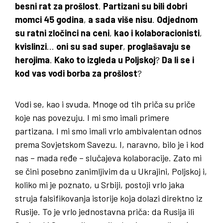
besni rat za prošlost
.
Partizani su bili dobri
momci 45 godina
,
a sada više nisu
.
Odjednom
su ratni zločinci na ceni
,
kao i kolaboracionisti
,
kvislinzi
…
oni su sad super
,
proglašavaju se
herojima
.
Kako to izgleda u Poljskoj
?
Da li se i
kod vas vodi borba za prošlost
?
Vodi se, kao i svuda. Mnoge od tih priča su priče
koje nas povezuju. I mi smo imali primere
partizana. I mi smo imali vrlo ambivalentan odnos
prema Sovjetskom Savezu. I, naravno, bilo je i kod
nas – mada ređe – slučajeva kolaboracije. Zato mi
se čini posebno zanimljivim da u Ukrajini, Poljskoj i,
koliko mi je poznato, u Srbiji, postoji vrlo jaka
struja falsifikovanja istorije koja dolazi direktno iz
Rusije. To je vrlo jednostavna priča: da Rusija ili