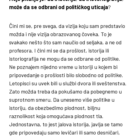
može da se odbrani od političkog uticaja
?
Čini mi se, pre svega, da vizija koju sam predstavio
možda i nije vizija obrazovanog čoveka. To je
svakako nešto što sam naučio od seljaka, a ne od
profesora. I čini mi se da prošlost, istorija ili
istoriografija ne mogu da se odbrane od politike.
Ne poznajem nijedno vreme u istoriji u kojem bi
pripovedanje o prošlosti bilo slobodno od politike.
Letopisci su uvek bili u službi dvora ili sveštenstva.
Zato možda treba da pokušamo da pobegnemo u
suprotnom smeru. Da unesemo više politike u
istoriju, da obezbedimo plodnost, biljnu
raznolikost koja omogućava plodnost tla.
Jednostavna, to jest jalova istorija, javlja se tamo
gde pripovedaju samo levičari ili samo desničari,