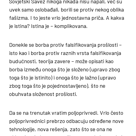
Sovjetski Savez nikoga nikada nisu napali, već su
uvek samo oslobađali, borili se protiv nekog oblika
fašizma. I to jeste vrlo jednostavna priča. A kakva
je istina? Istina je – komplikovana.
Donekle se borba protiv falsifikovanja prošlosti –
isto kao i borba protiv raznih vrsta falsifikovanja
budućnosti, teorija zavere – može opisati kao
borba između onoga što je složeno (upravo zbog
toga što je istinito) i onoga što je lažno (upravo
zbog toga što je pojednostavljeno), što ne
obuhvata složenost prošlosti.
Da se na trenutak vratim poljoprivredi. Vrlo često
poljoprivrednici prebrzo odbacuju određene nove
tehnologije, nova rešenja, zato što se ona ne