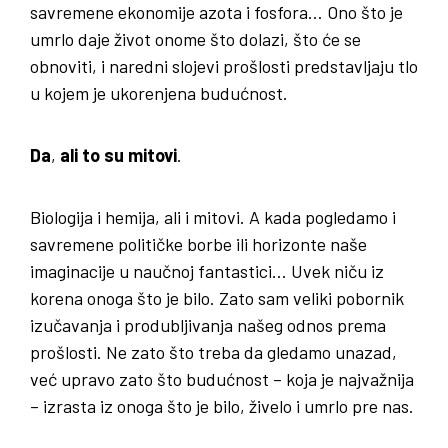
savremene ekonomije azota i fosfora… Ono što je
umrlo daje život onome što dolazi, što će se
obnoviti, i naredni slojevi prošlosti predstavljaju tlo
u kojem je ukorenjena budućnost.
Da
,
ali to su mitovi
.
Biologija i hemija, ali i mitovi. A kada pogledamo i
savremene političke borbe ili horizonte naše
imaginacije u naučnoj fantastici… Uvek niču iz
korena onoga što je bilo. Zato sam veliki pobornik
izučavanja i produbljivanja našeg odnos prema
prošlosti. Ne zato što treba da gledamo unazad,
već upravo zato što budućnost – koja je najvažnija
– izrasta iz onoga što je bilo, živelo i umrlo pre nas.