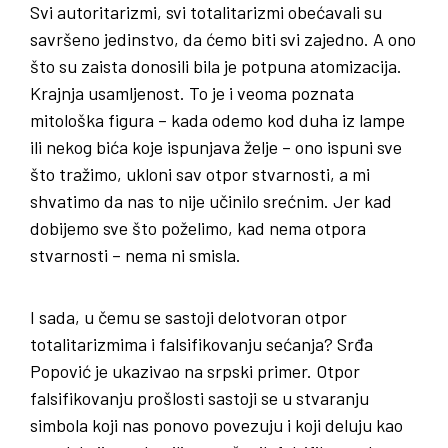
Svi autoritarizmi, svi totalitarizmi obećavali su
savršeno jedinstvo, da ćemo biti svi zajedno. A ono
što su zaista donosili bila je potpuna atomizacija.
Krajnja usamljenost. To je i veoma poznata
mitološka figura – kada odemo kod duha iz lampe
ili nekog bića koje ispunjava želje – ono ispuni sve
što tražimo, ukloni sav otpor stvarnosti, a mi
shvatimo da nas to nije učinilo srećnim. Jer kad
dobijemo sve što poželimo, kad nema otpora
stvarnosti – nema ni smisla.
I sada, u čemu se sastoji delotvoran otpor
totalitarizmima i falsifikovanju sećanja? Srđa
Popović je ukazivao na srpski primer. Otpor
falsifikovanju prošlosti sastoji se u stvaranju
simbola koji nas ponovo povezuju i koji deluju kao