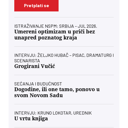
Pretplati se
ISTRAŽIVANJE NSPM: SRBIJA – JUL 2026.
Umereni optimizam u priči bez
unapred poznatog kraja
INTERVJU: ŽELJKO HUBAČ – PISAC, DRAMATURG I
SCENARISTA
Grogirani Vučić
SEĆANJA I BUDUĆNOST
Dogodine, ili one tamo, ponovo u
svom Novom Sadu
INTERVJU: KRUNO LOKOTAR, UREDNIK
U vrtu knjiga