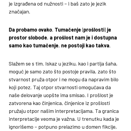
je izgrađena od nužnosti – i baš zato je jezik
značajan.
Da probamo ovako
.
Tumačenje
(
prošlosti
)
je
prostor slobode
,
a prošlost nam je i dostupna
samo kao tumačenje
,
ne postoji kao takva
.
Slažem se s tim. Iskaz u jeziku, kao i partija šaha,
moguć je samo zato što postoje pravila, zato što
stvarnost pruža otpor i ne mogu da napravim bilo
koji potez. Taj otpor stvarnosti omogućava da
naše delovanje uopšte ima smisao. I prošlost je
zatvorena kao činjenica, činjenice iz prošlosti
pružaju otpor našim interpretacijama. Ta granica
interpretacije veoma je važna. U trenutku kada je
ignorišemo – potpuno prelazimo u domen fikcije,