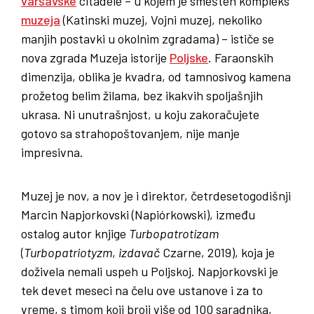
varšavske
citadele – u kojem je smešten kompleks
muzeja
(Katinski muzej, Vojni muzej, nekoliko
manjih postavki u okolnim zgradama) – ističe se
nova zgrada Muzeja istorije
Poljske
. Faraonskih
dimenzija, oblika je kvadra, od tamnosivog kamena
prožetog belim žilama, bez ikakvih spoljašnjih
ukrasa. Ni unutrašnjost, u koju zakoračujete
gotovo sa strahopoštovanjem, nije manje
impresivna.
Muzej je nov, a nov je i direktor, četrdesetogodišnji
Marcin Napjorkovski (Napiórkowski), između
ostalog autor knjige
Turbopatrotizam
(
Turbopatriotyzm
,
izdavač
Czarne, 2019), koja je
doživela nemali uspeh u Poljskoj. Napjorkovski je
tek devet meseci na čelu ove ustanove i za to
vreme, s timom koji broji više od 100 saradnika,