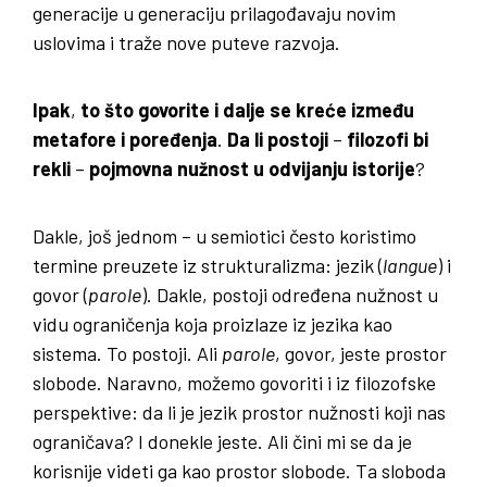
generacije u generaciju prilagođavaju novim
uslovima i traže nove puteve razvoja.
Ipak
,
to što govorite i dalje se kreće između
metafore i poređenja
.
Da li postoji
–
filozofi bi
rekli
–
pojmovna nužnost u odvijanju istorije
?
Dakle, još jednom – u semiotici često koristimo
termine preuzete iz strukturalizma: jezik (
langue
) i
govor (
parole
). Dakle, postoji određena nužnost u
vidu ograničenja koja proizlaze iz jezika kao
sistema. To postoji. Ali
parole
, govor, jeste prostor
slobode. Naravno, možemo govoriti i iz filozofske
perspektive: da li je jezik prostor nužnosti koji nas
ograničava? I donekle jeste. Ali čini mi se da je
korisnije videti ga kao prostor slobode. Ta sloboda