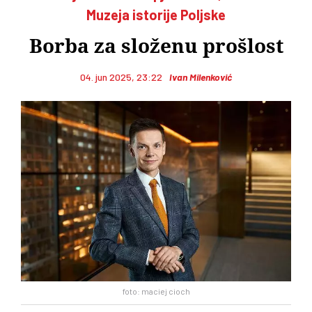
Muzeja istorije Poljske
Borba za složenu prošlost
04. jun 2025, 23:22
Ivan Milenković
foto: maciej cioch