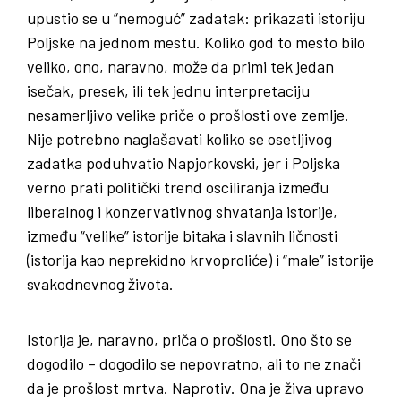
upustio se u “nemoguć” zadatak: prikazati istoriju
Poljske na jednom mestu. Koliko god to mesto bilo
veliko, ono, naravno, može da primi tek jedan
isečak, presek, ili tek jednu interpretaciju
nesamerljivo velike priče o prošlosti ove zemlje.
Nije potrebno naglašavati koliko se osetljivog
zadatka poduhvatio Napjorkovski, jer i Poljska
verno prati politički trend osciliranja između
liberalnog i konzervativnog shvatanja istorije,
između “velike” istorije bitaka i slavnih ličnosti
(istorija kao neprekidno krvoproliće) i “male” istorije
svakodnevnog života.
Istorija je, naravno, priča o prošlosti. Ono što se
dogodilo – dogodilo se nepovratno, ali to ne znači
da je prošlost mrtva. Naprotiv. Ona je živa upravo