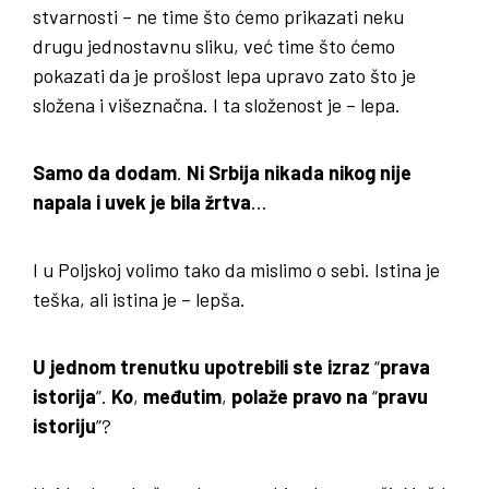
stvarnosti – ne time što ćemo prikazati neku
drugu jednostavnu sliku, već time što ćemo
pokazati da je prošlost lepa upravo zato što je
složena i višeznačna. I ta složenost je – lepa.
Samo da dodam
.
Ni Srbija nikada nikog nije
napala i uvek je bila žrtva
…
I u Poljskoj volimo tako da mislimo o sebi. Istina je
teška, ali istina je – lepša.
U jednom trenutku upotrebili ste izraz
“
prava
istorija
”.
Ko
,
međutim
,
polaže pravo na
“
pravu
istoriju
”?