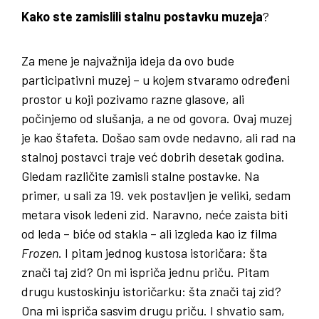
Kako ste zamislili stalnu postavku muzeja
?
Za mene je najvažnija ideja da ovo bude
participativni muzej – u kojem stvaramo određeni
prostor u koji pozivamo razne glasove, ali
počinjemo od slušanja, a ne od govora. Ovaj muzej
je kao štafeta. Došao sam ovde nedavno, ali rad na
stalnoj postavci traje već dobrih desetak godina.
Gledam različite zamisli stalne postavke. Na
primer, u sali za 19. vek postavljen je veliki, sedam
metara visok ledeni zid. Naravno, neće zaista biti
od leda – biće od stakla – ali izgleda kao iz filma
Frozen
. I pitam jednog kustosa istoričara: šta
znači taj zid? On mi ispriča jednu priču. Pitam
drugu kustoskinju istoričarku: šta znači taj zid?
Ona mi ispriča sasvim drugu priču. I shvatio sam,