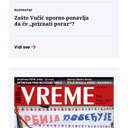
komentar
Zašto Vučić uporno ponavlja
da će „priznati poraz“?
Vidi sve