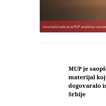
Ivica Dačić kaže da je MUP analizirao navod
MUP je saopšt
materijal koj
dogovaralo i
Srbije