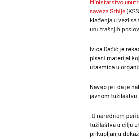
Ministarstvo unutr
saveza Srbije
(KSS
klađenja u vezi sa
unutrašnjih poslo
Ivica Dačić je rek
pisani materijal k
utakmica u organiz
Naveo je i da je n
javnom tužilaštvu
„U narednom perio
tužilaštva u cilju
prikupljanju dokaz