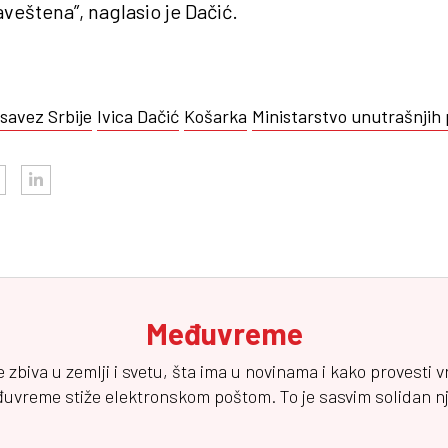
eštena”, naglasio je Dačić.
savez Srbije
Ivica Dačić
Košarka
Ministarstvo unutrašnjih 
Međuvreme
e zbiva u zemlji i svetu, šta ima u novinama i kako provesti 
đuvreme
stiže elektronskom poštom. To je sasvim solidan njuz