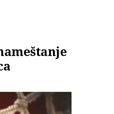
 nameštanje
ca