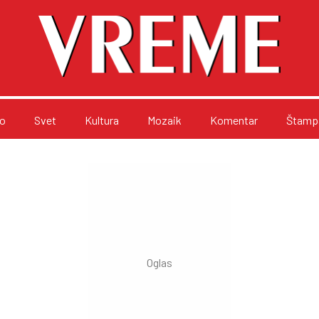
o
Svet
Kultura
Mozaik
Komentar
Štampa