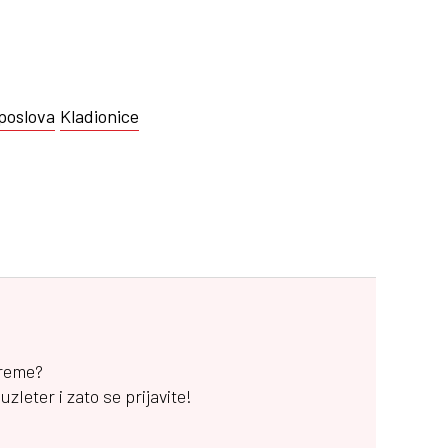
poslova
Kladionice
vreme?
leter i zato se prijavite!