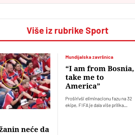
Više iz rubrike Sport
Mundijalska završnica
“I am from Bosnia,
take me to
America”
Proširivši eliminacionu fazu na 32
ekipe, FIFA je dala više prilika
autsajderima da iznenade favorite,
kao što se pokazalo u uvodnim
utakmicama šesnaestine finala – u
žanin neće da
porazima na penale Nemačke od