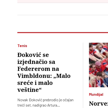
Tenis
Đoković se
izjednačio sa
Federerom na
Vimbldonu: „Malo
sreće i malo
veštine“
Mundijal
Novak Đoković prebrodio je očajan
Norve
treći set, nadigrao Artura