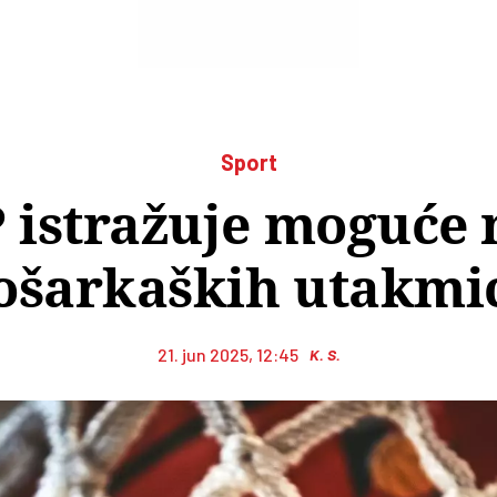
Sport
 istražuje moguće
ošarkaških utakmi
21. jun 2025, 12:45
K. S.