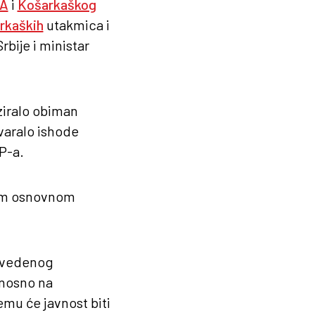
BA
i
Košarkaškog
rkaških
utakmica i
bije i ministar
ziralo obiman
ovaralo ishode
P-a.
rvom osnovnom
navedenog
dnosno na
mu će javnost biti