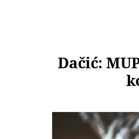
Dačić: MUP
k