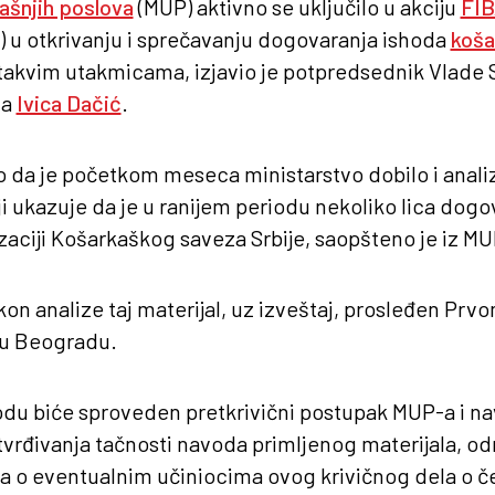
ašnjih poslova
(MUP) aktivno se uključilo u akciju
FI
) u otkrivanju i sprečavanju dogovaranja ishoda
koša
 takvim utakmicama, izjavio je potpredsednik Vlade Sr
va
Ivica Dačić
.
ao da je početkom meseca ministarstvo dobilo i anali
oji ukazuje da je u ranijem periodu nekoliko lica dog
aciji Košarkaškog saveza Srbije, saopšteno je iz MU
akon analize taj materijal, uz izveštaj, prosleđen P
 u Beogradu.
du biće sproveden pretkrivični postupak MUP-a i 
 utvrđivanja tačnosti navoda primljenog materijala, o
a o eventualnim učiniocima ovog krivičnog dela o če