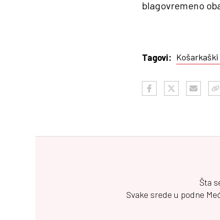
blagovremeno obav
Košarkaški 
Tagovi:
Šta s
Svake srede u podne
Me