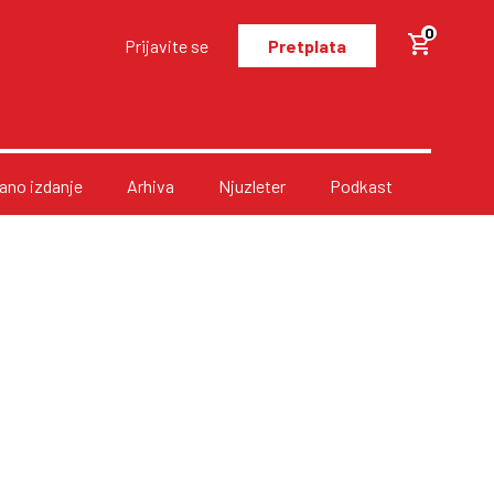
0
Prijavite se
Pretplata
no izdanje
Arhiva
Njuzleter
Podkast