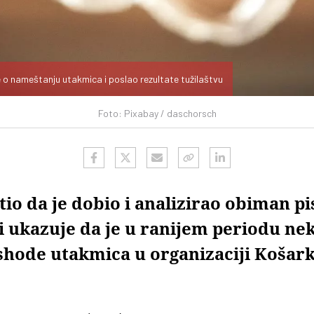
e o nameštanju utakmica i poslao rezultate tužilaštvu
Foto: Pixabay / daschorsch
io da je dobio i analizirao obiman pi
i ukazuje da je u ranijem periodu nek
shode utakmica u organizaciji Košar