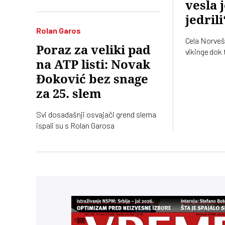
vesla 
Rinderkneša u prvom međusobnom
susretu i plasirao se u osminu finala
jedrili
Vimbldona 18. put. Sa 105 pobeda se
Rolan Garos
izjednačio sa Rodžerom Federerom
Cela Norveš
Poraz za veliki pad
na vrhu večne liste ovog grend slema
vikinge dok 
Samo jedan n
na ATP listi: Novak
mu to ide na
Đoković bez snage
za 25. slem
Svi dosadašnji osvajači grend slema
ispali su s Rolan Garosa