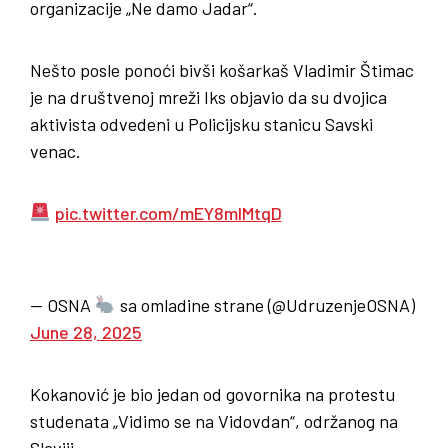
organizacije „Ne damo Jadar“.
Nešto posle ponoći bivši košarkaš Vladimir Štimac
je na društvenoj mreži Iks objavio da su dvojica
aktivista odvedeni u Policijsku stanicu Savski
venac.
pic.twitter.com/mEY8mlMtqD
— OSNA
sa omladine strane (@UdruzenjeOSNA)
June 28, 2025
Kokanović je bio jedan od govornika na protestu
studenata „Vidimo se na Vidovdan“, održanog na
Slaviji.