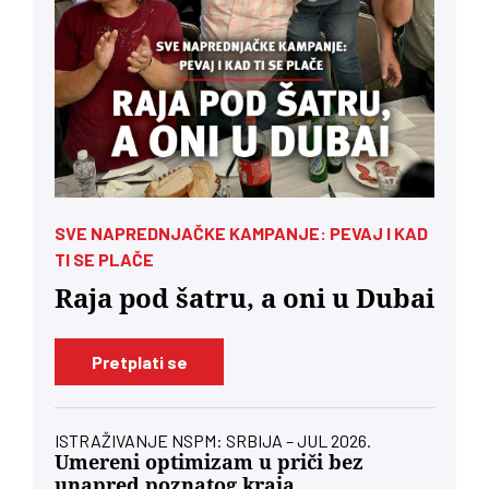
SVE NAPREDNJAČKE KAMPANJE: PEVAJ I KAD
TI SE PLAČE
Raja pod šatru, a oni u Dubai
Pretplati se
ISTRAŽIVANJE NSPM: SRBIJA – JUL 2026.
Umereni optimizam u priči bez
unapred poznatog kraja