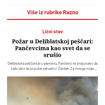
Više iz rubrike Razno
Lični stav
Požar u Deliblatskoj peščari:
Pančevcima kao svet da se
srušio
Deliblatska peščara je u plamenu. Pančevci ne znaju kako da
kažu deci da je požar zahvatio i Čardak. Za mnoge moje
sugrađane u Pančevu i okolini šumski požar kao da je spalio
deo detinjstva