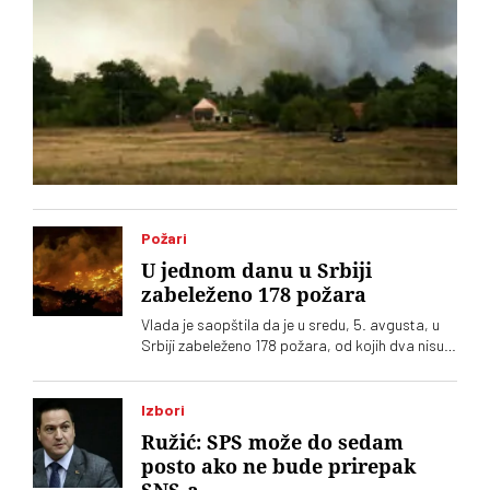
Požari
U jednom danu u Srbiji
zabeleženo 178 požara
Vlada je saopštila da je u sredu, 5. avgusta, u
Srbiji zabeleženo 178 požara, od kojih dva nisu
ugašena
Izbori
Ružić: SPS može do sedam
posto ako ne bude prirepak