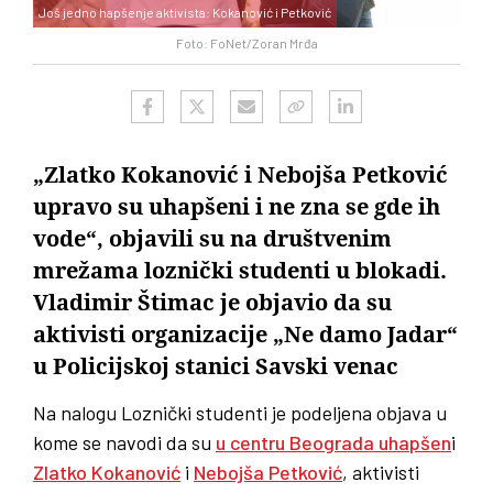
Još jedno hapšenje aktivista: Kokanović i Petković
Foto: FoNet/Zoran Mrđa
„Zlatko Kokanović i Nebojša Petković
upravo su uhapšeni i ne zna se gde ih
vode“, objavili su na društvenim
mrežama loznički studenti u blokadi.
Vladimir Štimac je objavio da su
aktivisti organizacije „Ne damo Jadar“
u Policijskoj stanici Savski venac
Na nalogu Loznički studenti je podeljena objava u
kome se navodi da su
u centru Beograda uhapšen
i
Zlatko Kokanović
i
Nebojša Petković
, aktivisti