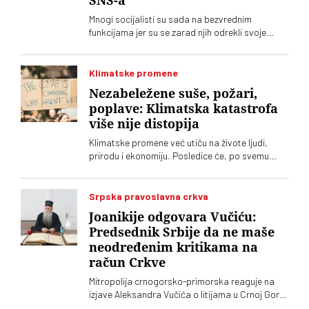
SNS-a
Mnogi socijalisti su sada na bezvrednim
funkcijama jer su se zarad njih odrekli svoje
politike, kaže Branko Ružić za austrijsku
agenciju
Klimatske promene
Nezabeležene suše, požari,
poplave: Klimatska katastrofa
više nije distopija
Klimatske promene već utiču na živote ljudi,
prirodu i ekonomiju. Posledice će, po svemu
sudeći, bivati sve ekstremnije. Evropa se čini
nespremnom za distopiju koja se pretvara u
stvarnost
Srpska pravoslavna crkva
Joanikije odgovara Vučiću:
Predsednik Srbije da ne maše
neodređenim kritikama na
račun Crkve
Mitropolija crnogorsko-primorska reaguje na
izjave Aleksandra Vučića o litijama u Crnoj Gori
2020. koje „vrve od nejasnoća”