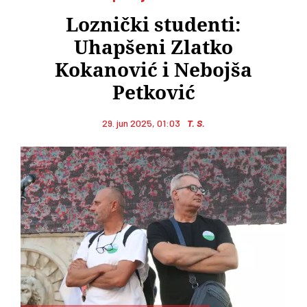
Loznički studenti:
Uhapšeni Zlatko
Kokanović i Nebojša
Petković
29. jun 2025, 01:03
T. S.