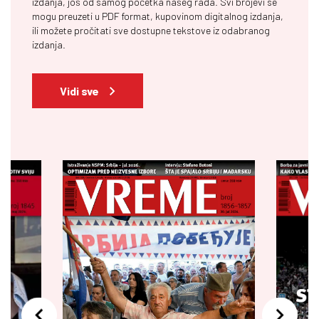
izdanja, još od samog početka našeg rada. Svi brojevi se
mogu preuzeti u PDF format, kupovinom digitalnog izdanja,
ili možete pročitati sve dostupne tekstove iz odabranog
izdanja.
Vidi sve