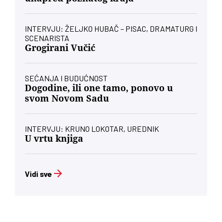
INTERVJU: ŽELJKO HUBAČ – PISAC, DRAMATURG I
SCENARISTA
Grogirani Vučić
SEĆANJA I BUDUĆNOST
Dogodine, ili one tamo, ponovo u
svom Novom Sadu
INTERVJU: KRUNO LOKOTAR, UREDNIK
U vrtu knjiga
Vidi sve