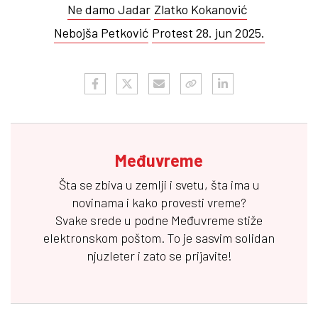
Ne damo Jadar
Zlatko Kokanović
Nebojša Petković
Protest 28. jun 2025.
Međuvreme
Šta se zbiva u zemlji i svetu, šta ima u
novinama i kako provesti vreme?
Svake srede u podne
Međuvreme
stiže
elektronskom poštom. To je sasvim solidan
njuzleter i zato se prijavite!