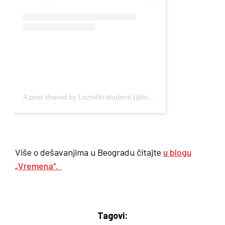
A post shared by Loznički studenti (@loznicki_studenti)
Više o dešavanjima u Beogradu čitajte
u blogu
„Vremena“.
Tagovi: