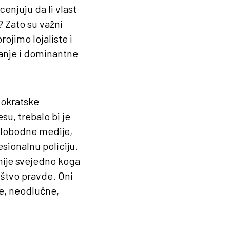
cenjuju da li vlast
? Zato su važni
ojimo lojaliste i
anje i dominantne
mokratske
su, trebalo bi je
 slobodne medije,
sionalnu policiju.
 nije svejedno koga
uštvo pravde. Oni
e, neodlučne,