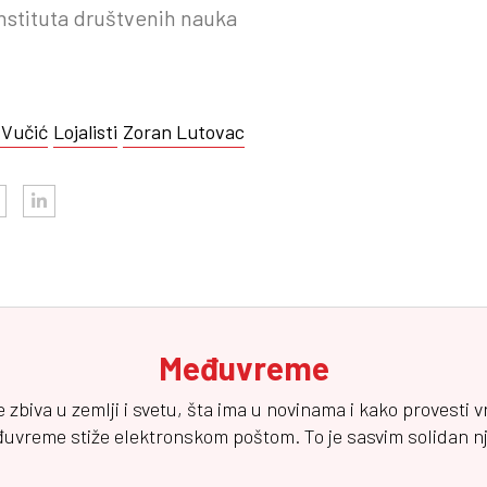
Instituta društvenih nauka
 Vučić
Lojalisti
Zoran Lutovac
Međuvreme
e zbiva u zemlji i svetu, šta ima u novinama i kako provesti 
đuvreme
stiže elektronskom poštom. To je sasvim solidan njuz