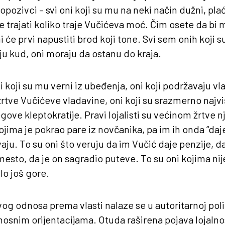
ozivci – svi oni koji su mu na neki način dužni, pl
će trajati koliko traje Vučićeva moć. Čim osete da bi
 će prvi napustiti brod koji tone. Svi sem onih koji 
ju kud, oni moraju da ostanu do kraja.
oni koji su mu verni iz ubeđenja, oni koji podržavaju v
žrtve Vučićeve vladavine, oni koji su srazmerno najviše 
gove kleptokratije. Pravi lojalisti su većinom žrtve 
jima je pokrao pare iz novčanika, pa im ih onda “daje
vaju. To su oni što veruju da im Vučić daje penzije, d
sto, da je on sagradio puteve. To su oni kojima nije
lo još gore.
og odnosa prema vlasti nalaze se u autoritarnoj politi
snim orijentacijama. Otuda raširena pojava lojalnos