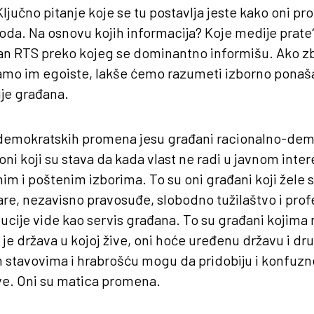
ljučno pitanje koje se tu postavlja jeste kako oni pro
roda. Na osnovu kojih informacija? Koje medije prate
žan RTS preko kojeg se dominantno informišu. Ako zbr
damo im egoiste, lakše ćemo razumeti izborno ponaš
ije građana.
o demokratskih promena jesu građani racionalno-de
 oni koji su stava da kada vlast ne radi u javnom intere
im i poštenim izborima. To su oni građani koji žele
re, nezavisno pravosuđe, slobodno tužilaštvo i profe
itucije vide kao servis građana. To su građani kojima
 je država u kojoj žive, oni hoće uređenu državu i dr
m stavovima i hrabrošću mogu da pridobiju i konfuzn
ve. Oni su matica promena.