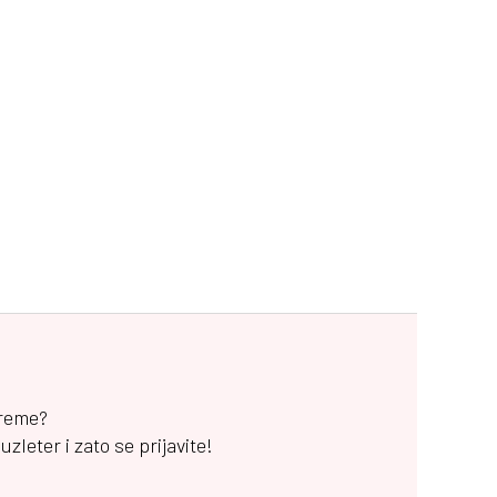
vreme?
leter i zato se prijavite!