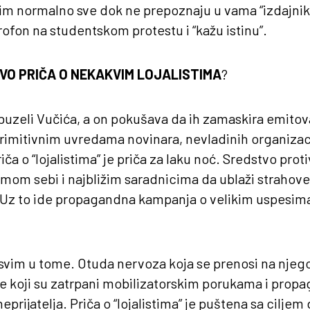
vim normalno sve dok ne prepoznaju u vama “izdajnika”
fon na studentskom protestu i “kažu istinu”.
VO PRIČA O NEKAKVIM LOJALISTIMA
?
 obuzeli Vučića, a on pokušava da ih zamaskira emit
mitivnim uvredama novinara, nevladinih organizacija
Priča o “lojalistima” je priča za laku noć. Sredstvo pro
samom sebi i najbližim saradnicima da ublaži straho
. Uz to ide propagandna kampanja o velikim uspesima
svim u tome. Otuda nervoza koja se prenosi na njeg
je koji su zatrpani mobilizatorskim porukama i prop
eprijatelja. Priča o “lojalistima” je puštena sa ciljem 