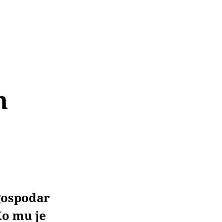
m
 gospodar
Ko mu je