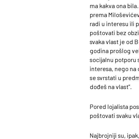
ma kakva ona bila. 
prema Miloševićevo
radi u interesu ili 
poštovati bez obzir
svaka vlast je od B
godina prošlog ve
socijalnu potporu 
interesa, nego na 
se svrstati u pred
dođeš na vlast”.
Pored lojalista post
poštovati svaku vla
Najbrojniji su, ipa