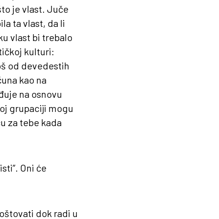
to je vlast. Juče
 ta vlast, da li
ku vlast bi trebalo
ičkoj kulturi:
 još od devedestih
čuna kao na
eđuje na osnovu
voj grupaciji mogu
ću za tebe kada
isti”. Oni će
poštovati dok radi u