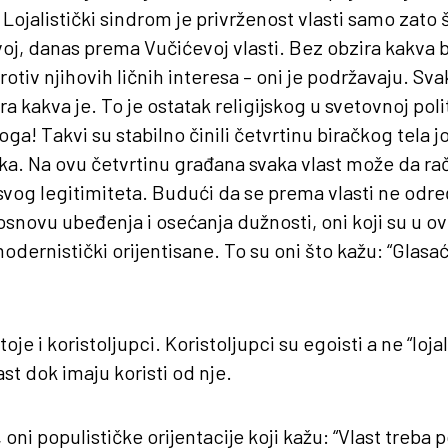
Lojalistički sindrom je privrženost vlasti samo zato š
j, danas prema Vučićevoj vlasti. Bez obzira kakva bila
protiv njihovih ličnih interesa – oni je podržavaju. Sva
a kakva je. To je ostatak religijskog u svetovnoj polit
oga! Takvi su stabilno činili četvrtinu biračkog tela
ka. Na ovu četvrtinu građana svaka vlast može da ra
svog legitimiteta. Budući da se prema vlasti ne odr
osnovu ubeđenja i osećanja dužnosti, oni koji su u o
modernistički orijentisane. To su oni što kažu: “Glasa
oje i koristoljupci. Koristoljupci su egoisti a ne “lojal
st dok imaju koristi od nje.
k, oni populističke orijentacije koji kažu: “Vlast treba 