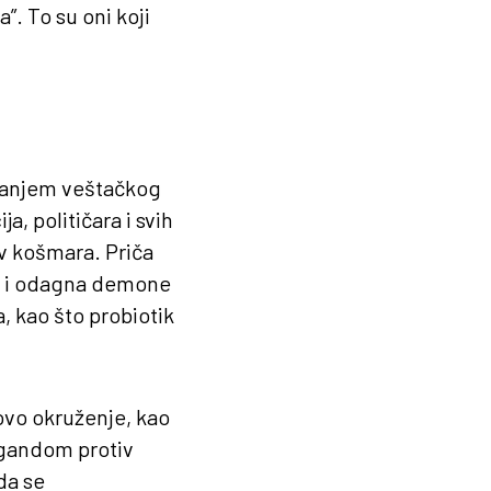
. To su oni koji
ovanjem veštačkog
, političara i svih
tiv košmara. Priča
ve i odagna demone
, kao što probiotik
ovo okruženje, kao
agandom protiv
da se