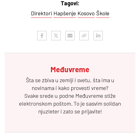
Tagovi:
Direktori
Hapšenje
Kosovo
Škole
Međuvreme
Šta se zbiva u zemlji i svetu, šta ima u
novinama i kako provesti vreme?
Svake srede u podne
Međuvreme
stiže
elektronskom poštom. To je sasvim solidan
njuzleter i zato se prijavite!