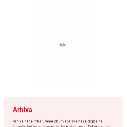
Arhiva
Arhiva nedeljnika Vreme obuhvata sva naša digitalna
izdanja, još od samog početka našeg rada. Svi brojevi se