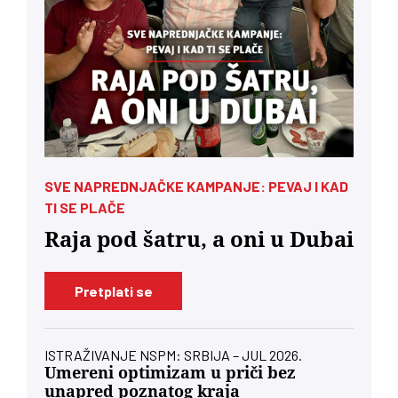
SVE NAPREDNJAČKE KAMPANJE: PEVAJ I KAD
TI SE PLAČE
Raja pod šatru, a oni u Dubai
Pretplati se
ISTRAŽIVANJE NSPM: SRBIJA – JUL 2026.
Umereni optimizam u priči bez
unapred poznatog kraja