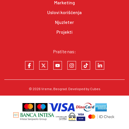
Marketing
Uslovi korišćenja
Njuzleter
Projekti
Pratite nas:
© 2026
Vreme
, Beograd. Developed by
Cubes