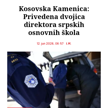
Kosovska Kamenica:
Privedena dvojica
direktora srpskih
osnovnih škola
12. jun 2026, 06:57
I.M.