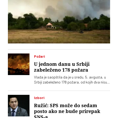
Požari
U jednom danu u Srbiji
zabeleženo 178 požara
Vlada je saopštila da je u sredu, 5. avgusta, u
Srbiji zabeleženo 178 požara, od kojih dva nisu
ugašena
Izbori
Ružić: SPS može do sedam
posto ako ne bude prirepak
SNS-a