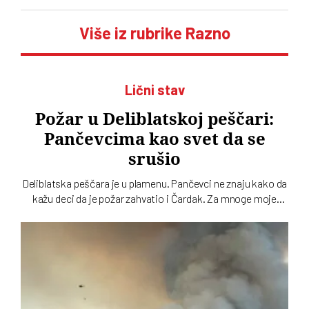
Više iz rubrike Razno
Lični stav
Požar u Deliblatskoj peščari:
Pančevcima kao svet da se
srušio
Deliblatska peščara je u plamenu. Pančevci ne znaju kako da
kažu deci da je požar zahvatio i Čardak. Za mnoge moje
sugrađane u Pančevu i okolini šumski požar kao da je spalio
deo detinjstva