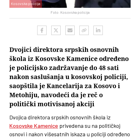
Kosovska policija
Foto: Kosovska policija
Dvojici direktora srpskih osnovnih
škola iz Kosovske Kamenice određeno
je policijsko zadržavanje do 48 sati
nakon saslušanja u kosovskoj policiji,
saopštila je Kancelarija za Kosovo i
Metohiju, navodeći da je reč o
politički motivisanoj akciji
Dvojica direktora srpskih osnovnih škola iz
Kosovske Kamenice
privedena su na političkoj
osnovi i nakon višesatnih iskaza u policiji određeno