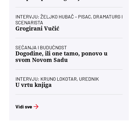
INTERVJU: ŽELJKO HUBAČ – PISAC, DRAMATURG I
SCENARISTA
Grogirani Vučić
SEĆANJA I BUDUĆNOST
Dogodine, ili one tamo, ponovo u
svom Novom Sadu
INTERVJU: KRUNO LOKOTAR, UREDNIK
U vrtu knjiga
Vidi sve