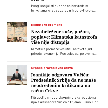
Mnogi socijalisti su sada na bezvrednim
funkcijama jer su se zarad njih odrekli svoje
politike, kaže Branko Ružić za austrijsku
agenciju
Klimatske promene
Nezabeležene suše, požari,
poplave: Klimatska katastrofa
više nije distopija
Klimatske promene već utiču na živote ljudi,
prirodu i ekonomiju. Posledice će, po svemu
sudeći, bivati sve ekstremnije. Evropa se čini
nespremnom za distopiju koja se pretvara u
stvarnost
Srpska pravoslavna crkva
Joanikije odgovara Vučiću:
Predsednik Srbije da ne maše
neodređenim kritikama na
račun Crkve
Mitropolija crnogorsko-primorska reaguje na
izjave Aleksandra Vučića o litijama u Crnoj Gori
2020. koje „vrve od nejasnoća”