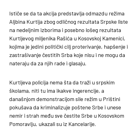
Ističe se da ta akcija predstavlja odmazdu režima
Aljbina Kurtija zbog odličnog rezultata Srpske liste
na nedeljnim izborima i posebno lošeg rezultata
Kurtijevog miljenika Rašića u Kosovskoj Kamenici,
kojima je jedini politički cilj proterivanje, hapšenje i
zastrašivanje čestitih Srba koje nisu i ne mogu da
nateraju da za njih rade i glasaju.
Kurtijeva policija nema šta da traži u srpskim
školama, niti tu ima ikakve ingerencije, a
današnjom demonstracijom sile režim u Prištini
pokušava da kriminalizuje poštene Srbe i unese
nemir i strah među sve čestite Srbe u Kosovskom
Pomoravlju, ukazali su iz Kancelarije.