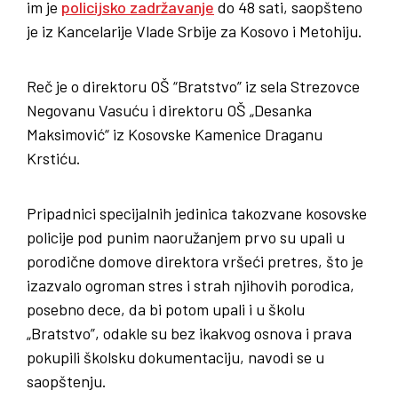
im je
policijsko zadržavanje
do 48 sati, saopšteno
je iz Kancelarije Vlade Srbije za Kosovo i Metohiju.
Reč je o direktoru OŠ “Bratstvo” iz sela Strezovce
Negovanu Vasuću i direktoru OŠ „Desanka
Maksimović“ iz Kosovske Kamenice Draganu
Krstiću.
Pripadnici specijalnih jedinica takozvane kosovske
policije pod punim naoružanjem prvo su upali u
porodične domove direktora vršeći pretres, što je
izazvalo ogroman stres i strah njihovih porodica,
posebno dece, da bi potom upali i u školu
„Bratstvo”, odakle su bez ikakvog osnova i prava
pokupili školsku dokumentaciju, navodi se u
saopštenju.