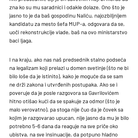
zna ko su mu saradnici i odakle dolaze. Ono što je
jasno to je da baš gospodinu Naliću, najozbiljnijem
kandidatu za mesto šefa MUP-a, odgovara da se,
uoči rekonstrukcije vlade, baš na ovo ministarstvo
baci ljaga.
I na kraju, ako nas naš predsednik stalno podseća
na legalizam koji prelazi u domen svetinje (što ne bi
bilo loše da je istinito), kako je moguće da se sam
ne drži zakona i utvrđenih postupaka. Ako se i
poveruje da je posle razgovora sa Gavrilovićem
hitno otišao kući da se spakuje za odmor (što je
malo verovatno), pa stoga nije čuo da je čovek sa
kojim je razgovarao upucan, nije jasno da mu je bilo
potrebno 5-6 dana da reaguje na sve priče oko
ubistva, na sve insinuacije, da potpuno hladno