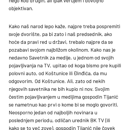
nego kod drugih, ali ipak verujem i dovoljno
objektivan.
Kako naš narod lepo kaže, najpre treba pospremiti
svoje dvorište, pa bi zato i naš predsednik, ako
hoće da pravi red u državi, trebalo najpre da se
pozabavi svojom najbližom okolinom. Kako nas je
nedavno Savetnik za medije, u jednom od svojih
pojavljivanja na TV, upitao od koga bismo pre kupili
polovni auto, od Koštunice ili Đinđića, da mu
odgovorim. Od Koštunice. Ali, zato od nekih
njegovih savetnika ne bih kupio ni nov. Svojim
čestim pojavljivanjem u medijima gospodin Tijanić
se nametnuo kao prvi o kome bi se moglo govoriti.
Neosporno jedan od najboljih novinara u
poslednjem periodu, odličan urednik BK TV (ili
kako se to već zove), gospodin Tijanić nije čovek