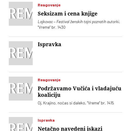
Reagovanje
Seksizam i cena knjige
Lajkovac
–
Festival ženskih tajni poznatih autorki
,
"Vreme" br. 1430
Ispravka
Reagovanje
Podržavamo Vučića i vladajuću
koaliciju
Oj, Krajino, noćas si daleko, "Vreme" br. 1415
Ispravka
Netačno navedeni iskazi