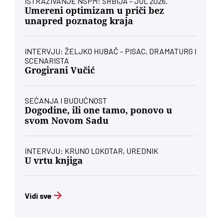
ISTRAŽIVANJE NSPM: SRBIJA – JUL 2026.
Umereni optimizam u priči bez
unapred poznatog kraja
INTERVJU: ŽELJKO HUBAČ – PISAC, DRAMATURG I
SCENARISTA
Grogirani Vučić
SEĆANJA I BUDUĆNOST
Dogodine, ili one tamo, ponovo u
svom Novom Sadu
INTERVJU: KRUNO LOKOTAR, UREDNIK
U vrtu knjiga
Vidi sve