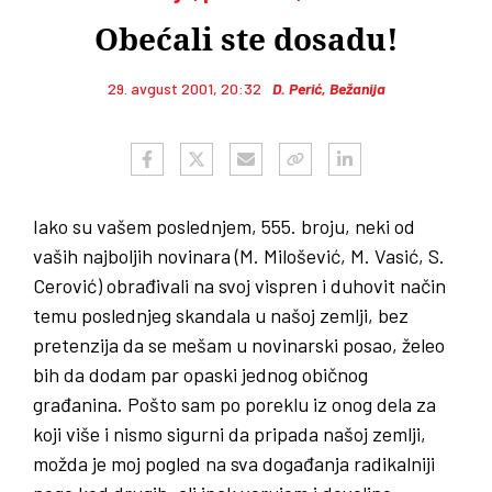
Obećali ste dosadu!
29. avgust 2001, 20:32
D. Perić, Bežanija
Iako su vašem poslednjem, 555. broju, neki od
vaših najboljih novinara (M. Milošević, M. Vasić, S.
Cerović) obrađivali na svoj vispren i duhovit način
temu poslednjeg skandala u našoj zemlji, bez
pretenzija da se mešam u novinarski posao, želeo
bih da dodam par opaski jednog običnog
građanina. Pošto sam po poreklu iz onog dela za
koji više i nismo sigurni da pripada našoj zemlji,
možda je moj pogled na sva događanja radikalniji