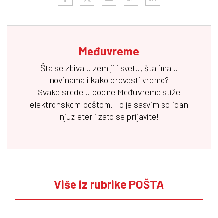
Međuvreme
Šta se zbiva u zemlji i svetu, šta ima u
novinama i kako provesti vreme?
Svake srede u podne
Međuvreme
stiže
elektronskom poštom. To je sasvim solidan
njuzleter i zato se prijavite!
Više iz rubrike POŠTA