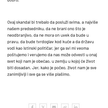
Ovaj skandal bi trebalo da posluži svima, a najviše
našem predsedniku, da ne brani ono što je
neodbranjivo, da ne mora on uvek da bude u
pravu, da bude tvrdoglav kod kuće a da državu
vodi kao istinski političar, jer ga svi mi veoma
poštujemo i verujemo da nas može odvesti u onaj
svet koji nam je obećao, u zemlju u kojoj će život
biti dosadan. Jer, kako je počeo, život nam je sve
zanimljiviji i sve ga se više plašimo.