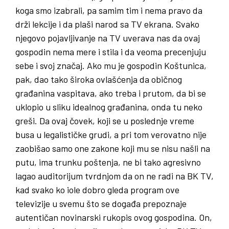
koga smo izabrali, pa samim tim i nema pravo da
drži lekcije i da plaši narod sa TV ekrana. Svako
njegovo pojavljivanje na TV uverava nas da ovaj
gospodin nema mere i stila i da veoma precenjuju
sebe i svoj značaj. Ako mu je gospodin Koštunica,
pak, dao tako široka ovlašćenja da običnog
građanina vaspitava, ako treba i prutom, da bi se
uklopio u sliku idealnog građanina, onda tu neko
greši. Da ovaj čovek, koji se u poslednje vreme
busa u legalističke grudi, a pri tom verovatno nije
zaobišao samo one zakone koji mu se nisu našli na
putu, ima trunku poštenja, ne bi tako agresivno
lagao auditorijum tvrdnjom da on ne radi na BK TV,
kad svako ko iole dobro gleda program ove
televizije u svemu što se događa prepoznaje
autentičan novinarski rukopis ovog gospodina. On,