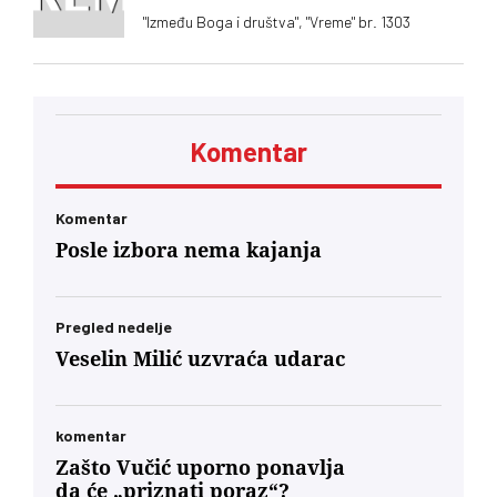
"Između Boga i društva", "Vreme" br. 1303
Komentar
Komentar
Posle izbora nema kajanja
Pregled nedelje
Veselin Milić uzvraća udarac
komentar
Zašto Vučić uporno ponavlja
da će „priznati poraz“?