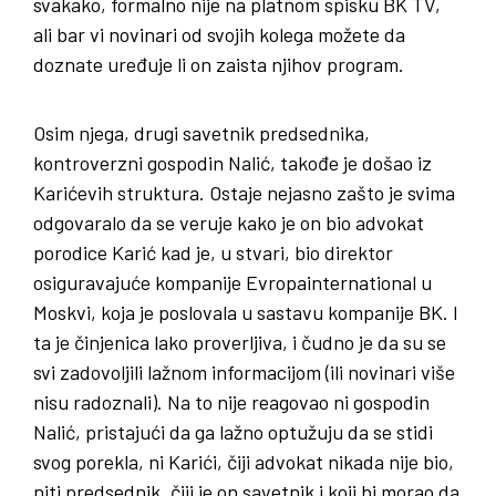
svakako, formalno nije na platnom spisku BK TV,
ali bar vi novinari od svojih kolega možete da
doznate uređuje li on zaista njihov program.
Osim njega, drugi savetnik predsednika,
kontroverzni gospodin Nalić, takođe je došao iz
Karićevih struktura. Ostaje nejasno zašto je svima
odgovaralo da se veruje kako je on bio advokat
porodice Karić kad je, u stvari, bio direktor
osiguravajuće kompanije Evropainternational u
Moskvi, koja je poslovala u sastavu kompanije BK. I
ta je činjenica lako proverljiva, i čudno je da su se
svi zadovoljili lažnom informacijom (ili novinari više
nisu radoznali). Na to nije reagovao ni gospodin
Nalić, pristajući da ga lažno optužuju da se stidi
svog porekla, ni Karići, čiji advokat nikada nije bio,
niti predsednik, čiji je on savetnik i koji bi morao da