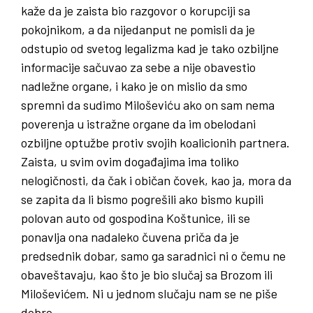
kaže da je zaista bio razgovor o korupciji sa
pokojnikom, a da nijedanput ne pomisli da je
odstupio od svetog legalizma kad je tako ozbiljne
informacije sačuvao za sebe a nije obavestio
nadležne organe, i kako je on mislio da smo
spremni da sudimo Miloševiću ako on sam nema
poverenja u istražne organe da im obelodani
ozbiljne optužbe protiv svojih koalicionih partnera.
Zaista, u svim ovim događajima ima toliko
nelogičnosti, da čak i običan čovek, kao ja, mora da
se zapita da li bismo pogrešili ako bismo kupili
polovan auto od gospodina Koštunice, ili se
ponavlja ona nadaleko čuvena priča da je
predsednik dobar, samo ga saradnici ni o čemu ne
obaveštavaju, kao što je bio slučaj sa Brozom ili
Miloševićem. Ni u jednom slučaju nam se ne piše
dobro.