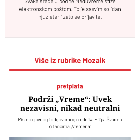
Svake srede u podne
Međuvreme
stiže
elektronskom poštom. To je sasvim solidan
njuzleter i zato se prijavite!
Više iz rubrike Mozaik
pretplata
Podrži „Vreme“: Uvek
nezavisni, nikad neutralni
Pismo glavnog i odgovornog urednika Filipa Švarma
čitaocima „Vremena“