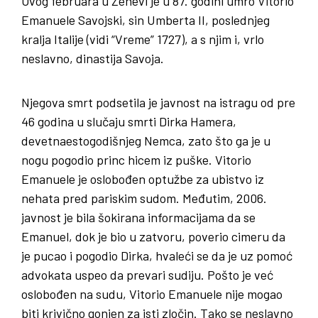
Ovog februara u Ženevi je u 87. godini umro Vitorio
Emanuele Savojski, sin Umberta II, poslednjeg
kralja Italije (vidi “Vreme” 1727), a s njim i, vrlo
neslavno, dinastija Savoja.
Njegova smrt podsetila je javnost na istragu od pre
46 godina u slučaju smrti Dirka Hamera,
devetnaestogodišnjeg Nemca, zato što ga je u
nogu pogodio princ hicem iz puške. Vitorio
Emanuele je oslobođen optužbe za ubistvo iz
nehata pred pariskim sudom. Međutim, 2006.
javnost je bila šokirana informacijama da se
Emanuel, dok je bio u zatvoru, poverio cimeru da
je pucao i pogodio Dirka, hvaleći se da je uz pomoć
advokata uspeo da prevari sudiju. Pošto je već
oslobođen na sudu, Vitorio Emanuele nije mogao
biti krivično gonjen za isti zločin. Tako se neslavno