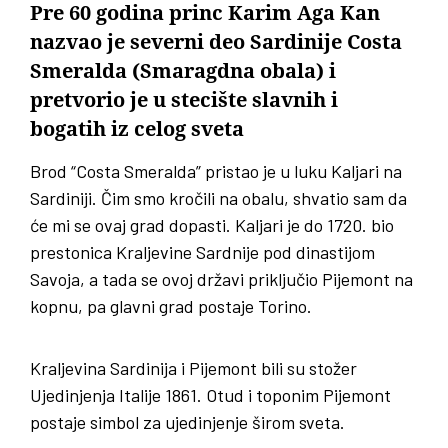
Pre 60 godina princ Karim Aga Kan
nazvao je severni deo Sardinije Costa
Smeralda (Smaragdna obala) i
pretvorio je u stecište slavnih i
bogatih iz celog sveta
Brod “Costa Smeralda” pristao je u luku Kaljari na
Sardiniji. Čim smo kročili na obalu, shvatio sam da
će mi se ovaj grad dopasti. Kaljari je do 1720. bio
prestonica Kraljevine Sardnije pod dinastijom
Savoja, a tada se ovoj državi priključio Pijemont na
kopnu, pa glavni grad postaje Torino.
Kraljevina Sardinija i Pijemont bili su stožer
Ujedinjenja Italije 1861. Otud i toponim Pijemont
postaje simbol za ujedinjenje širom sveta.