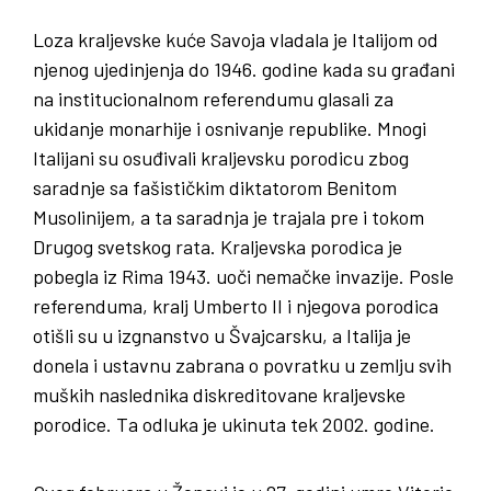
Loza kraljevske kuće Savoja vladala je Italijom od
njenog ujedinjenja do 1946. godine kada su građani
na institucionalnom referendumu glasali za
ukidanje monarhije i osnivanje republike. Mnogi
Italijani su osuđivali kraljevsku porodicu zbog
saradnje sa fašističkim diktatorom Benitom
Musolinijem, a ta saradnja je trajala pre i tokom
Drugog svetskog rata. Kraljevska porodica je
pobegla iz Rima 1943. uoči nemačke invazije. Posle
referenduma, kralj Umberto II i njegova porodica
otišli su u izgnanstvo u Švajcarsku, a Italija je
donela i ustavnu zabrana o povratku u zemlju svih
muških naslednika diskreditovane kraljevske
porodice. Ta odluka je ukinuta tek 2002. godine.