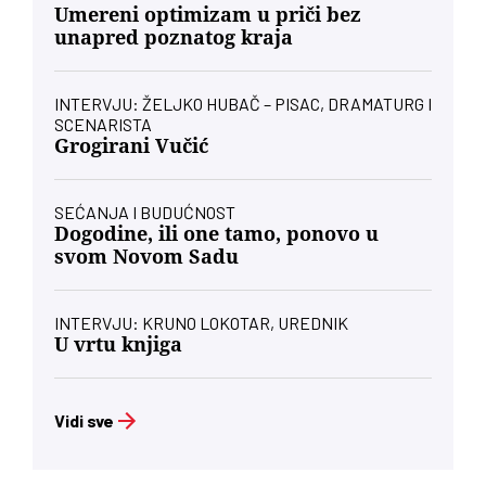
Umereni optimizam u priči bez
unapred poznatog kraja
INTERVJU: ŽELJKO HUBAČ – PISAC, DRAMATURG I
SCENARISTA
Grogirani Vučić
SEĆANJA I BUDUĆNOST
Dogodine, ili one tamo, ponovo u
svom Novom Sadu
INTERVJU: KRUNO LOKOTAR, UREDNIK
U vrtu knjiga
Vidi sve