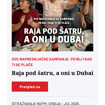
SVE NAPREDNJAČKE KAMPANJE: PEVAJ I KAD
TI SE PLAČE
Raja pod šatru, a oni u Dubai
Pretplati se
ISTRAŽIVANJE NSPM: SRBIJA – JUL 2026.