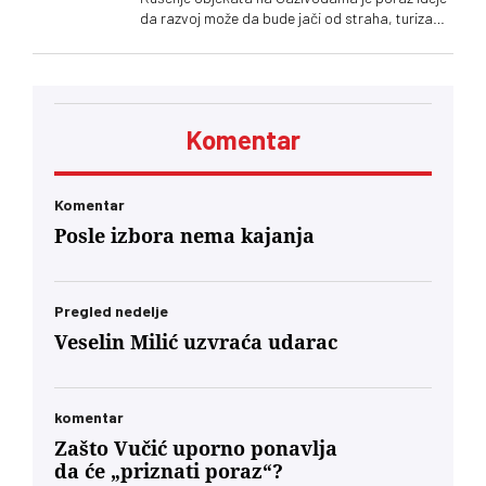
da razvoj može da bude jači od straha, turizam
održiviji od konflikta. Da ljudi mogu da ostanu
zato što vide budućnost, a ne zato što nemaju
gde da odu. Da drugi, poput mene, ovde mogu
da dolaze po svoje sopstvene životne lekcije
Komentar
Komentar
Posle izbora nema kajanja
Pregled nedelje
Veselin Milić uzvraća udarac
komentar
Zašto Vučić uporno ponavlja
da će „priznati poraz“?