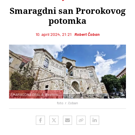
Smaragdni san Prorokovog
potomka
10. april 2024, 21:21
Robert Čoban
SMARAGDNA OBALA: Bastion;...
foto: r. čoban