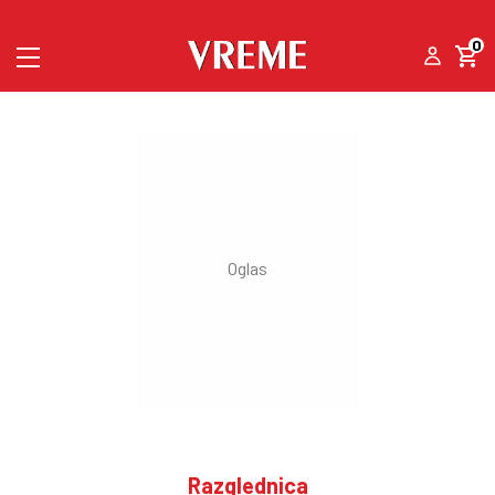
0
Razglednica