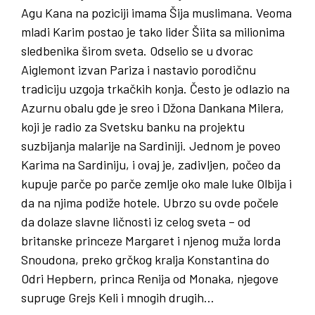
Agu Kana na poziciji imama Šija muslimana. Veoma
mladi Karim postao je tako lider Šiita sa milionima
sledbenika širom sveta. Odselio se u dvorac
Aiglemont izvan Pariza i nastavio porodičnu
tradiciju uzgoja trkačkih konja. Često je odlazio na
Azurnu obalu gde je sreo i Džona Dankana Milera,
koji je radio za Svetsku banku na projektu
suzbijanja malarije na Sardiniji. Jednom je poveo
Karima na Sardiniju, i ovaj je, zadivljen, počeo da
kupuje parče po parče zemlje oko male luke Olbija i
da na njima podiže hotele. Ubrzo su ovde počele
da dolaze slavne ličnosti iz celog sveta – od
britanske princeze Margaret i njenog muža lorda
Snoudona, preko grčkog kralja Konstantina do
Odri Hepbern, princa Renija od Monaka, njegove
supruge Grejs Keli i mnogih drugih…