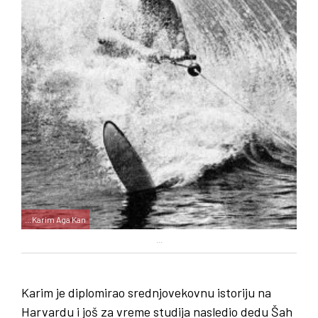
…Karim Aga Kan
...
Karim je diplomirao srednjovekovnu istoriju na
Harvardu i još za vreme studija nasledio dedu Šah