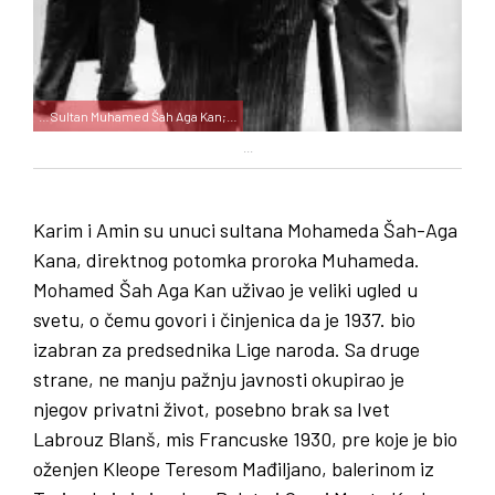
…Sultan Muhamed Šah Aga Kan;…
...
Karim i Amin su unuci sultana Mohameda Šah-Aga
Kana, direktnog potomka proroka Muhameda.
Mohamed Šah Aga Kan uživao je veliki ugled u
svetu, o čemu govori i činjenica da je 1937. bio
izabran za predsednika Lige naroda. Sa druge
strane, ne manju pažnju javnosti okupirao je
njegov privatni život, posebno brak sa Ivet
Labrouz Blanš, mis Francuske 1930, pre koje je bio
oženjen Kleope Teresom Mađiljano, balerinom iz