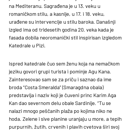
na Mediteranu. Sagrađena je u 13. veku u
romaničkom stilu, a kasnije, u 17. i 18. veku,
urađene su intervencije u stilu baroka. Današnji
izgled ima od tridesetih godina 20. veka kada je
fasada dobila neoromanički stil inspirisan izgledom
Katedrale u Pizi.
Ispred katedrale čuo sem ženu koja na nemačkom
jeziku govori grupi turista i pominje Agu Kana.
Zainteresovao sam se za priču i saznao da ime
broda “Costa Smeralda” (Smaragdna obala)
predstavlja i naziv koji je čuveni princ Karim Aga
Kan dao severnom delu obale Sardinije. “Tu se
nalazi mnogo peščanih plaža po kojima niko ne
hoda. Zelene i sive planine uranjaju u more, a tepih
purpurnih, žutih, crvenih i plavih cvetova širi svoj