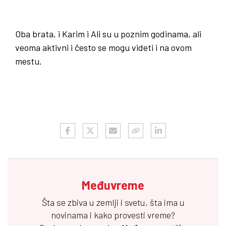
Oba brata, i Karim i Ali su u poznim godinama, ali
veoma aktivni i često se mogu videti i na ovom
mestu.
Međuvreme
Šta se zbiva u zemlji i svetu, šta ima u
novinama i kako provesti vreme?