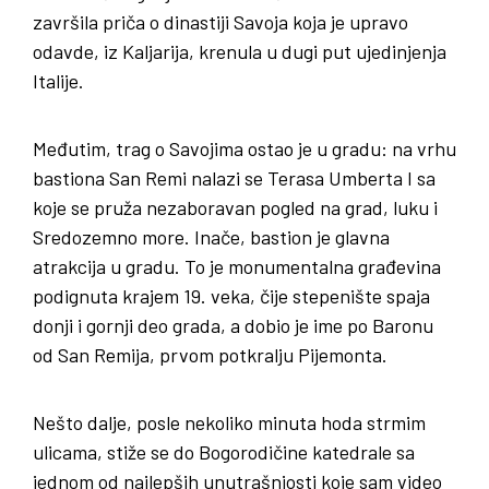
završila priča o dinastiji Savoja koja je upravo
odavde, iz Kaljarija, krenula u dugi put ujedinjenja
Italije.
Međutim, trag o Savojima ostao je u gradu: na vrhu
bastiona San Remi nalazi se Terasa Umberta I sa
koje se pruža nezaboravan pogled na grad, luku i
Sredozemno more. Inače, bastion je glavna
atrakcija u gradu. To je monumentalna građevina
podignuta krajem 19. veka, čije stepenište spaja
donji i gornji deo grada, a dobio je ime po Baronu
od San Remija, prvom potkralju Pijemonta.
Nešto dalje, posle nekoliko minuta hoda strmim
ulicama, stiže se do Bogorodičine katedrale sa
jednom od najlepših unutrašnjosti koje sam video