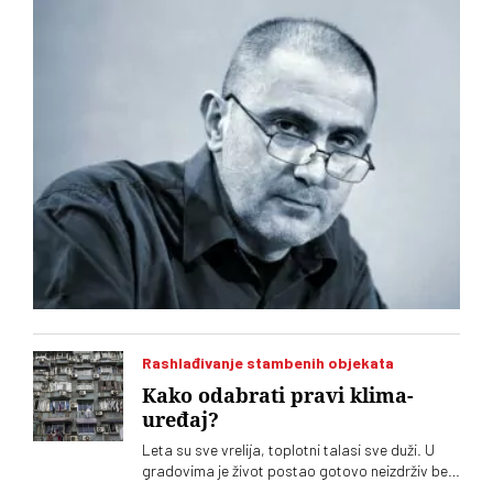
Rashlađivanje stambenih objekata
Kako odabrati pravi klima-
uređaj?
Leta su sve vrelija, toplotni talasi sve duži. U
gradovima je život postao gotovo neizdrživ bez
klima-uređaja. Potražnja je sve veća, ponuda