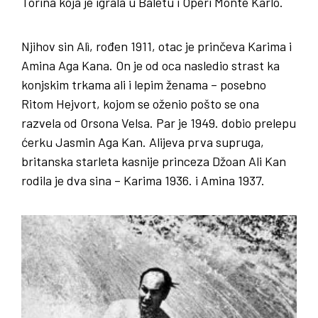
Torina koja je igrala u Baletu i Operi Monte Karlo.
Njihov sin Alì, rođen 1911, otac je prinčeva Karima i
Amina Aga Kana. On je od oca nasledio strast ka
konjskim trkama ali i lepim ženama – posebno
Ritom Hejvort, kojom se oženio pošto se ona
razvela od Orsona Velsa. Par je 1949. dobio prelepu
ćerku Jasmin Aga Kan. Alijeva prva supruga,
britanska starleta kasnije princeza Džoan Ali Kan
rodila je dva sina – Karima 1936. i Amina 1937.