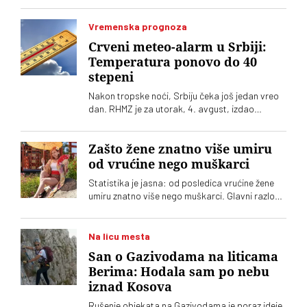
uređaja ogromna. Kako se opredeliti za pravi?
Na šta treba obratiti pažnju?
Vremenska prognoza
Crveni meteo-alarm u Srbiji:
Temperatura ponovo do 40
stepeni
Nakon tropske noći, Srbiju čeka još jedan vreo
dan. RHMZ je za utorak, 4. avgust, izdao
upozorenje na crveni meteo-alarm. Vrhunac
toplotnog talasa nam tek predstoji
Zašto žene znatno više umiru
od vrućine nego muškarci
Statistika je jasna: od posledica vrućine žene
umiru znatno više nego muškarci. Glavni razlog,
međutim, nije biologija
Na licu mesta
San o Gazivodama na liticama
Berima: Hodala sam po nebu
iznad Kosova
Rušenje objekata na Gazivodama je poraz ideje