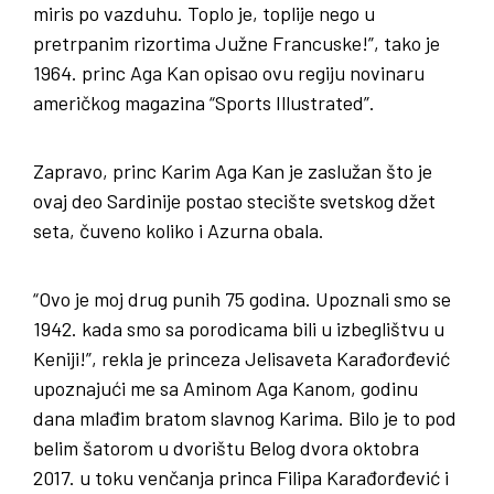
miris po vazduhu. Toplo je, toplije nego u
pretrpanim rizortima Južne Francuske!”, tako je
1964. princ Aga Kan opisao ovu regiju novinaru
američkog magazina “Sports Illustrated”.
Zapravo, princ Karim Aga Kan je zaslužan što je
ovaj deo Sardinije postao stecište svetskog džet
seta, čuveno koliko i Azurna obala.
“Ovo je moj drug punih 75 godina. Upoznali smo se
1942. kada smo sa porodicama bili u izbeglištvu u
Keniji!”, rekla je princeza Jelisaveta Karađorđević
upoznajući me sa Aminom Aga Kanom, godinu
dana mlađim bratom slavnog Karima. Bilo je to pod
belim šatorom u dvorištu Belog dvora oktobra
2017. u toku venčanja princa Filipa Karađorđević i