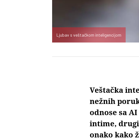
Ljubav s veštačkom inteligencijom
Veštačka inte
nežnih poruka
odnose sa AI
intime, drugi
onako kako ž