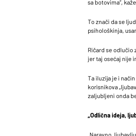
sa botovima“, kaž
To znači da se lju
psihološkinja, usa
Ričard se odlučio 
jer taj osećaj nije
Ta iluzija je i na
korisnikova „ljubav
zaljubljeni onda b
„Odlična ideja, lju
„Naravno, ljubavlj