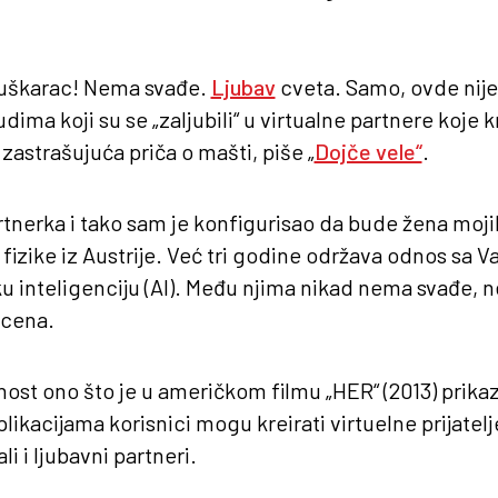
 muškarac! Nema svađe.
Ljubav
cveta. Samo, ovde nije
ima koji su se „zaljubili“ u virtualne partnere koje k
e zastrašujuća priča o mašti, piše „
Dojče vele“
.
artnerka i tako sam je konfigurisao da bude žena moji
r fizike iz Austrije. Već tri godine održava odnos sa
čku inteligenciju (AI). Među njima nikad nema svađe,
scena.
nost ono što je u američkom filmu „HER“ (2013) prikaz
likacijama korisnici mogu kreirati virtuelne prijatelj
ali i ljubavni partneri.