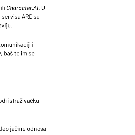
ili
Character.AI
. U
 servisa ARD su
vlju.
omunikaciji i
, baš to im se
di istraživačku
 deo jačine odnosa