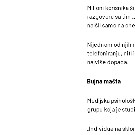
Milioni korisnika š
razgovoru sa tim „
naišli samo na one
Nijednom od njih n
telefoniranju, nit
najviše dopada.
Buјna mašta
Medijska psihološk
grupu koja je studi
„Individualna sklo