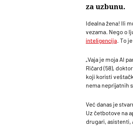
za uzbunu.
Idealna žena! Ili
vezama. Nego o ljud
inteligencija
. To j
„Vaja je moja AI p
Ričard (58), dokto
koji koristi vešta
nema neprijatnih 
Već danas je stvar
Uz četbotove na ap
drugari, asistenti, 