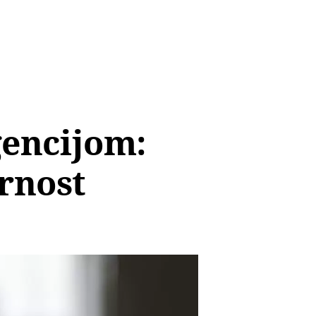
gencijom:
arnost