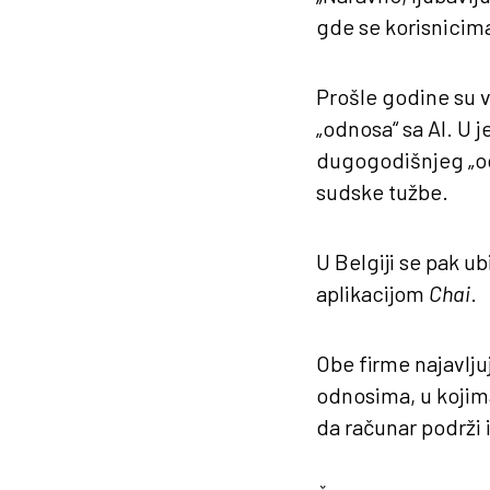
gde se korisnicima
Prošle godine su v
„odnosa“ sa AI. U 
dugogodišnjeg „o
sudske tužbe.
U Belgiji se pak u
aplikacijom
Chai
.
Obe firme najavlju
odnosima, u kojima
da računar podrži 