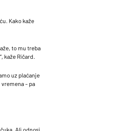
šću. Kako kaže
Kaže, to mu treba
“, kaže Ričard.
 samo uz plaćanje
eg vremena – pa
.
čuka. Ali odnosi