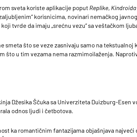
irom sveta koriste aplikacije poput
Replike
,
Kindroida
zaljubljenim“ korisnicima, novinari nemačkog javnog
 koji tvrde da imaju „srećnu vezu“ sa veštačkom ljuba
e smeta što se veze zasnivaju samo na tekstualnoj k
i im što u tim vezama nema razmimoilaženja. Naprotiv
inja Džesika Ščuka sa Univerziteta Duizburg-Esen vo
rala odnos ljudi i četbotova.
nost ka romantičnim fantazijama objašnjava najveći