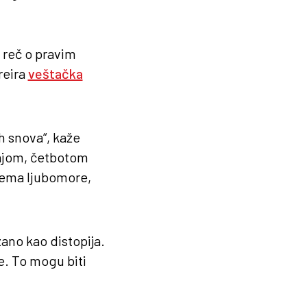
 reč o pravim
reira
veštačka
h snova“, kaže
 Vajom, četbotom
 nema ljubomore,
ano kao distopija.
e. To mogu biti