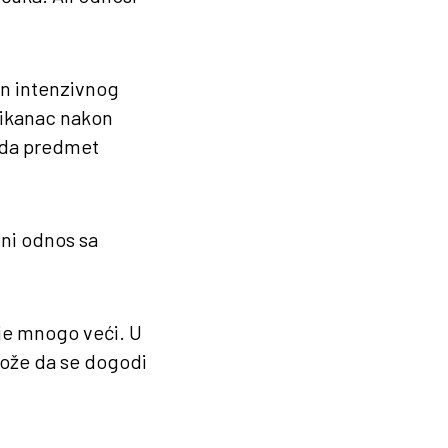
on intenzivnog
rikanac nakon
sada predmet
vni odnos sa
 je mnogo veći. U
može da se dogodi