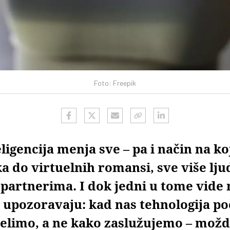
Foto: Freepik
ligencija menja sve – pa i način na ko
 do virtuelnih romansi, sve više ljud
 partnerima. I dok jedni u tome vide
 upozoravaju: kad nas tehnologija po
elimo, a ne kako zaslužujemo – možd