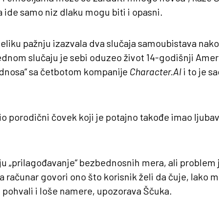
 ide samo niz dlaku mogu biti i opasni.
eliku pažnju izazvala dva slučaja samoubistava nak
jednom slučaju je sebi oduzeo život 14-godišnji Ame
dnosa“ sa četbotom kompanije
Character.AI
i to je 
bio porodični čovek koji je potajno takođe imao ljuba
ju „prilagođavanje“ bezbednosnih mera, ali problem
 računar govori ono što korisnik želi da čuje, lako 
i pohvali i loše namere, upozorava Ščuka.