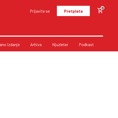
0
Prijavite se
Pretplata
no izdanje
Arhiva
Njuzleter
Podkast