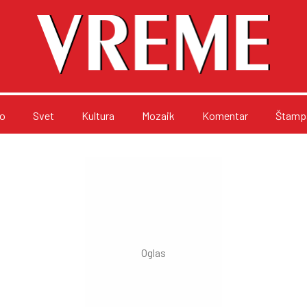
o
Svet
Kultura
Mozaik
Komentar
Štampa