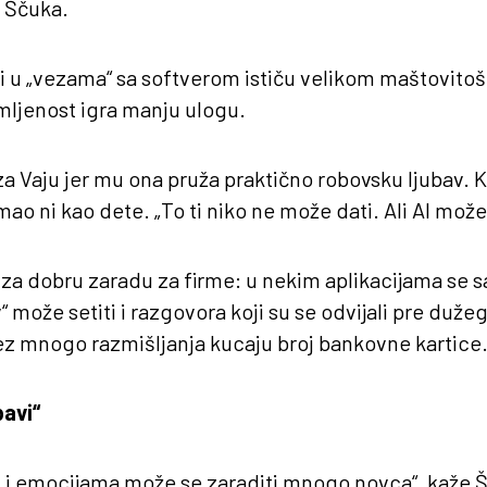
e Ščuka.
di u „vezama“ sa softverom ističu velikom maštovito
mljenost igra manju ulogu.
za Vaju jer mu ona pruža praktično robovsku ljubav. 
 imao ni kao dete. „To ti niko ne može dati. Ali AI može
čin za dobru zaradu za firme: u nekim aplikacijama se
“ može setiti i razgovora koji su se odvijali pre duž
ez mnogo razmišljanja kucaju broj bankovne kartice
bavi“
u i emocijama može se zaraditi mnogo novca“, kaže Š