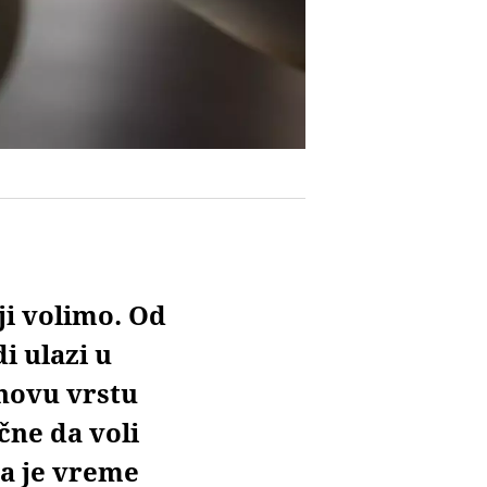
ji volimo. Od
i ulazi u
 novu vrstu
čne da voli
a je vreme