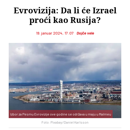
Evrovizija: Da li će Izrael
proći kao Rusija?
19. januar 2024, 17:07
Dojče vele
Izbor za Pesmu Evrovizije ove godine se održava u maju u Malmeu
Foto: Pixabay/Daniel Karlsson