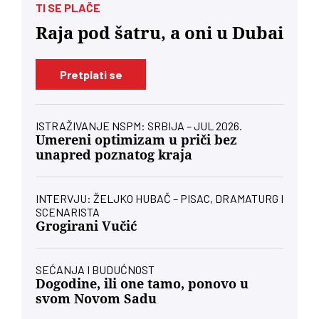
TI SE PLAČE
Raja pod šatru, a oni u Dubai
Pretplati se
ISTRAŽIVANJE NSPM: SRBIJA – JUL 2026.
Umereni optimizam u priči bez
unapred poznatog kraja
INTERVJU: ŽELJKO HUBAČ – PISAC, DRAMATURG I
SCENARISTA
Grogirani Vučić
SEĆANJA I BUDUĆNOST
Dogodine, ili one tamo, ponovo u
svom Novom Sadu