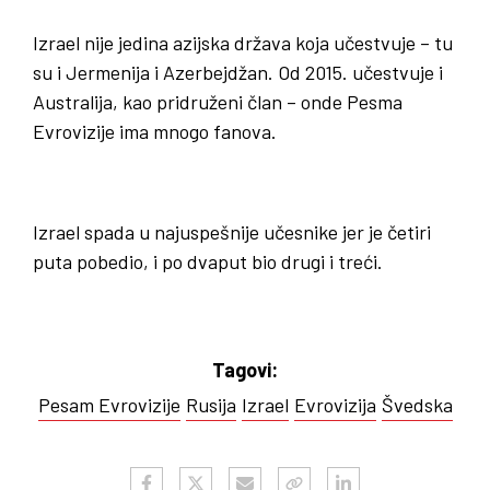
Izrael nije jedina azijska država koja učestvuje – tu
su i Jermenija i Azerbejdžan. Od 2015. učestvuje i
Australija, kao pridruženi član – onde Pesma
Evrovizije ima mnogo fanova.
Izrael spada u najuspešnije učesnike jer je četiri
puta pobedio, i po dvaput bio drugi i treći.
Tagovi:
Pesam Evrovizije
Rusija
Izrael
Evrovizija
Švedska