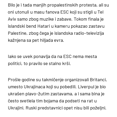
Bilo je i tada manjih propalestinskih protesta, ali su
oni utonuli u masu fanova ESC koji su stigli u Tel
Aviv samo zbog muzike i zabave. Tokom finala je
islandski bend Hatari u kameru pokazao zastavu
Palestine, zbog čega je islandska radio-televizija
kažnjena sa pet hiljada evra.
Iako se uvek ponavlja da na ESC nema mesta
politici, to pravilo se stalno krši.
Prošle godine su takmičenje organizovali Britanci,
umesto Ukrajinaca koji su pobedili. Liverpul je bio
ukrašen plavo-žutim zastavama, a i sama bina je
često svetlela tim bojama da podseti na rat u
Ukrajini. Ruski predstavnici opet nisu bili poželjni.