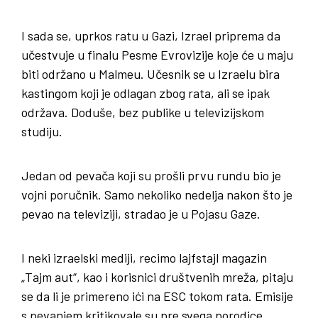
I sada se, uprkos ratu u Gazi, Izrael priprema da
učestvuje u finalu Pesme Evrovizije koje će u maju
biti održano u Malmeu. Učesnik se u Izraelu bira
kastingom koji je odlagan zbog rata, ali se ipak
održava. Doduše, bez publike u televizijskom
studiju.
Jedan od pevača koji su prošli prvu rundu bio je
vojni poručnik. Samo nekoliko nedelja nakon što je
pevao na televiziji, stradao je u Pojasu Gaze.
I neki izraelski mediji, recimo lajfstajl magazin
„Tajm aut“, kao i korisnici društvenih mreža, pitaju
se da li je primereno ići na ESC tokom rata. Emisije
s pevanjem kritikovale su pre svega porodice