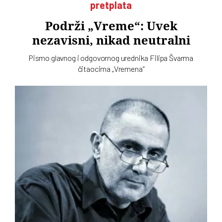
pretplata
Podrži „Vreme“: Uvek
nezavisni, nikad neutralni
Pismo glavnog i odgovornog urednika Filipa Švarma
čitaocima „Vremena“