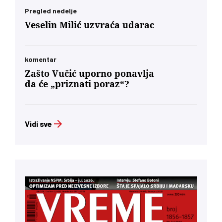
Pregled nedelje
Veselin Milić uzvraća udarac
komentar
Zašto Vučić uporno ponavlja
da će „priznati poraz“?
Vidi sve