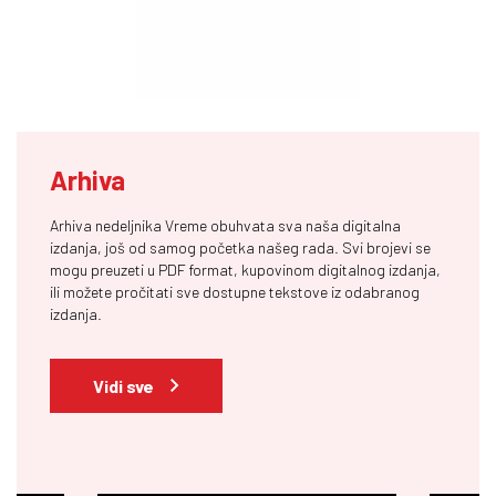
Arhiva
Arhiva nedeljnika Vreme obuhvata sva naša digitalna
izdanja, još od samog početka našeg rada. Svi brojevi se
mogu preuzeti u PDF format, kupovinom digitalnog izdanja,
ili možete pročitati sve dostupne tekstove iz odabranog
izdanja.
Vidi sve