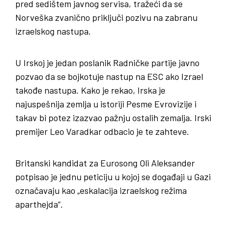
pred sedištem javnog servisa, tražeći da se
Norveška zvanično priključi pozivu na zabranu
izraelskog nastupa.
U Irskoj je jedan poslanik Radničke partije javno
pozvao da se bojkotuje nastup na ESC ako Izrael
takođe nastupa. Kako je rekao, Irska je
najuspešnija zemlja u istoriji Pesme Evrovizije i
takav bi potez izazvao pažnju ostalih zemalja. Irski
premijer Leo Varadkar odbacio je te zahteve.
Britanski kandidat za Eurosong Oli Aleksander
potpisao je jednu peticiju u kojoj se događaji u Gazi
označavaju kao „eskalacija izraelskog režima
aparthejda“.