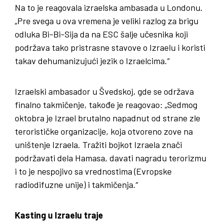
Na to je reagovala izraelska ambasada u Londonu.
„Pre svega u ova vremena je veliki razlog za brigu
odluka Bi-Bi-Sija da na ESC šalje učesnika koji
podržava tako pristrasne stavove o Izraelu i koristi
takav dehumanizujući jezik o Izraelcima.“
Izraelski ambasador u Švedskoj, gde se održava
finalno takmičenje, takođe je reagovao: „Sedmog
oktobra je Izrael brutalno napadnut od strane zle
terorističke organizacije, koja otvoreno zove na
uništenje Izraela. Tražiti bojkot Izraela znači
podržavati dela Hamasa, davati nagradu terorizmu
i to je nespojivo sa vrednostima (Evropske
radiodifuzne unije) i takmičenja.“
Kasting u Izraelu traje