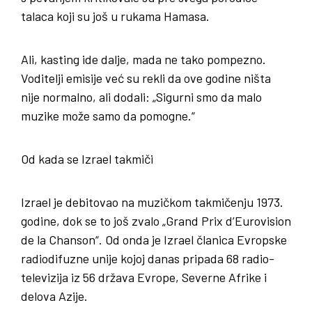
talaca koji su još u rukama Hamasa.
Ali, kasting ide dalje, mada ne tako pompezno.
Voditelji emisije već su rekli da ove godine ništa
nije normalno, ali dodali: „Sigurni smo da malo
muzike može samo da pomogne.“
Od kada se Izrael takmiči
Izrael je debitovao na muzičkom takmičenju 1973.
godine, dok se to još zvalo „Grand Prix d’Eurovision
de la Chanson“. Od onda je Izrael članica Evropske
radiodifuzne unije kojoj danas pripada 68 radio-
televizija iz 56 država Evrope, Severne Afrike i
delova Azije.