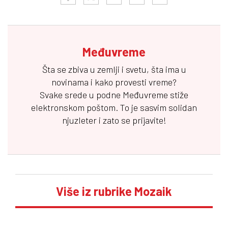
Međuvreme
Šta se zbiva u zemlji i svetu, šta ima u
novinama i kako provesti vreme?
Svake srede u podne
Međuvreme
stiže
elektronskom poštom. To je sasvim solidan
njuzleter i zato se prijavite!
Više iz rubrike Mozaik