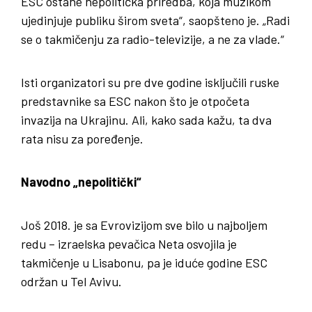
ESC ostane nepolitička priredba, koja muzikom
ujedinjuje publiku širom sveta“, saopšteno je. „Radi
se o takmičenju za radio-televizije, a ne za vlade.“
Isti organizatori su pre dve godine isključili ruske
predstavnike sa ESC nakon što je otpočeta
invazija na Ukrajinu. Ali, kako sada kažu, ta dva
rata nisu za poređenje.
Navodno „nepolitički“
Još 2018. je sa Evrovizijom sve bilo u najboljem
redu – izraelska pevačica Neta osvojila je
takmičenje u Lisabonu, pa je iduće godine ESC
održan u Tel Avivu.