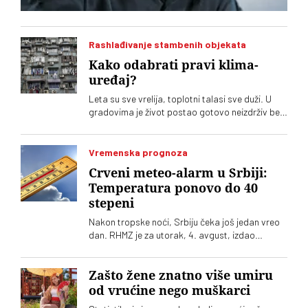
Rashlađivanje stambenih objekata
Kako odabrati pravi klima-
uređaj?
Leta su sve vrelija, toplotni talasi sve duži. U
gradovima je život postao gotovo neizdrživ bez
klima-uređaja. Potražnja je sve veća, ponuda
uređaja ogromna. Kako se opredeliti za pravi?
Na šta treba obratiti pažnju?
Vremenska prognoza
Crveni meteo-alarm u Srbiji:
Temperatura ponovo do 40
stepeni
Nakon tropske noći, Srbiju čeka još jedan vreo
dan. RHMZ je za utorak, 4. avgust, izdao
upozorenje na crveni meteo-alarm. Vrhunac
toplotnog talasa nam tek predstoji
Zašto žene znatno više umiru
od vrućine nego muškarci