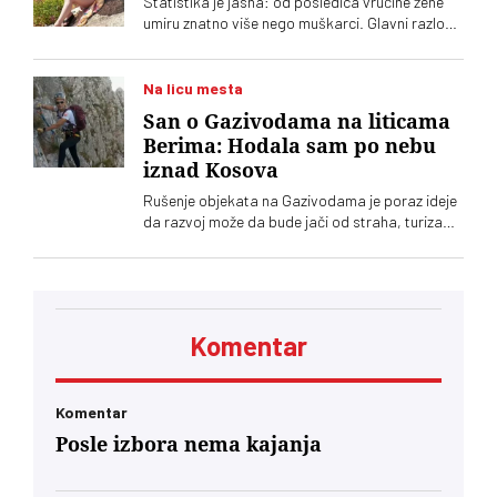
Statistika je jasna: od posledica vrućine žene
umiru znatno više nego muškarci. Glavni razlog,
međutim, nije biologija
Na licu mesta
San o Gazivodama na liticama
Berima: Hodala sam po nebu
iznad Kosova
Rušenje objekata na Gazivodama je poraz ideje
da razvoj može da bude jači od straha, turizam
održiviji od konflikta. Da ljudi mogu da ostanu
zato što vide budućnost, a ne zato što nemaju
gde da odu. Da drugi, poput mene, ovde mogu
da dolaze po svoje sopstvene životne lekcije
Komentar
Komentar
Posle izbora nema kajanja