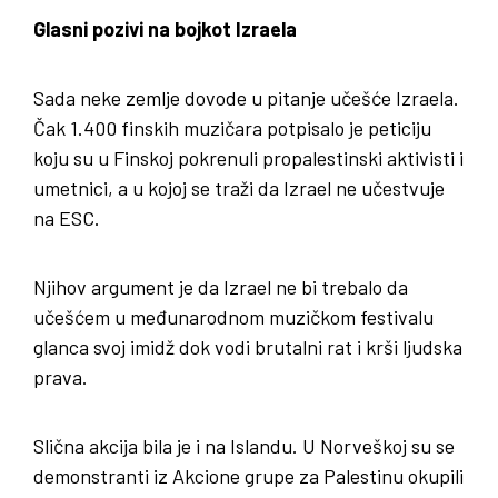
Glasni pozivi na bojkot Izraela
Sada neke zemlje dovode u pitanje učešće Izraela.
Čak 1.400 finskih muzičara potpisalo je peticiju
koju su u Finskoj pokrenuli propalestinski aktivisti i
umetnici, a u kojoj se traži da Izrael ne učestvuje
na ESC.
Njihov argument je da Izrael ne bi trebalo da
učešćem u međunarodnom muzičkom festivalu
glanca svoj imidž dok vodi brutalni rat i krši ljudska
prava.
Slična akcija bila je i na Islandu. U Norveškoj su se
demonstranti iz Akcione grupe za Palestinu okupili