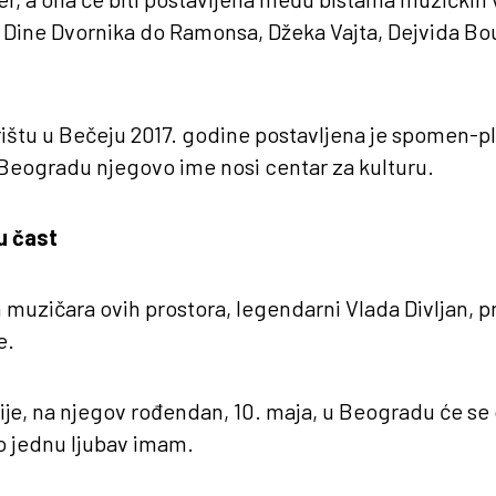
i Dine Dvornika do Ramonsa, Džeka Vajta, Dejvida Bouv
štu u Bečeju 2017. godine postavljena je spomen-p
u Beogradu njegovo ime nosi centar za kulturu.
u čast
 muzičara ovih prostora, legendarni Vlada Divljan, p
e.
je, na njegov rođendan, 10. maja, u Beogradu će se 
 jednu ljubav imam.