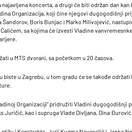
 najavljena koncerta, a drugi će biti održan dan kan k
na Organizacija, koji čine njegovi dugogodišnji prija
 Šandorov, Boris Bunjac i Marko Milivojević, nastu
alićem, sa kojima će izvesti Vladine vanvremesnke 
rijere.
žati u MTS dvorani, sa početkom u 20 časova.
u biste u Zagrebu, u tom gradu će se takođe održati 
ture.
adinoj Organizaciji“ pridružiti Vladini dugogodišnji pri
s Juričić, kao i supruga Vlade Divljana, Dina Đurović
 stižu i Konstrakta, Jurij Kuzma Novoselić i Janko N