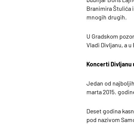
Branimira Štulića 
mnogih drugih.
U Gradskom pozori
Vladi Divljanu, a 
Koncerti Divljanu 
Jedan od najboljih
marta 2015. godin
Deset godina kasni
pod nazivom Samo