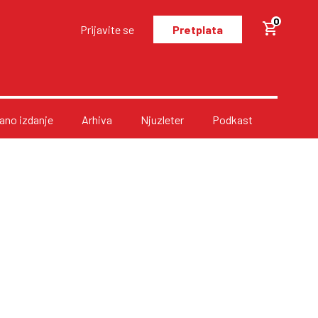
0
Prijavite se
Pretplata
no izdanje
Arhiva
Njuzleter
Podkast