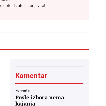
leter i zato se prijavite!
Komentar
Komentar
Posle izbora nema
kajanja