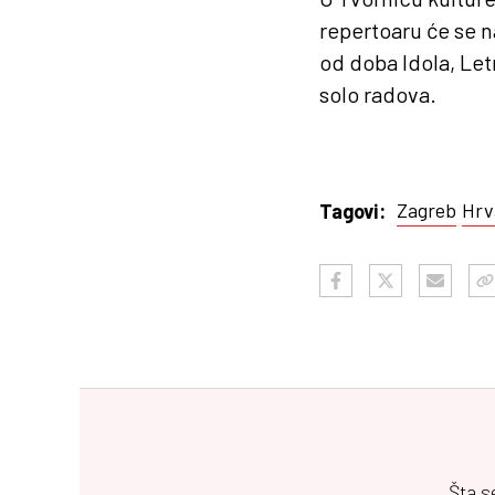
repertoaru će se n
od doba Idola, Let
solo radova.
Zagreb
Hrv
Tagovi:
Šta s