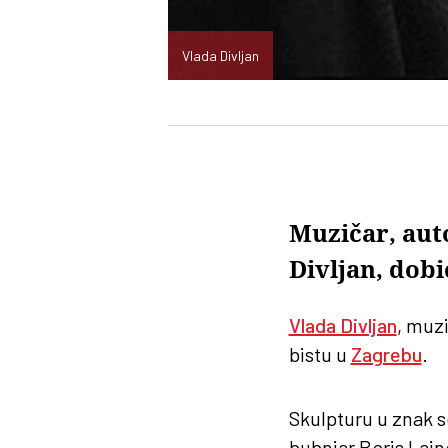
Vlada Divljan
Muzičar, aut
Divljan, dob
Vlada Divljan
, muzi
bistu u
Zagrebu
.
Skulpturu u znak s
bubnjar Boris Lajn