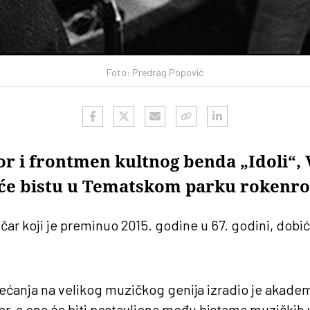
Foto: Predrag Popović
or i frontmen kultnog benda „Idoli“, 
iće bistu u Tematskom parku rokenro
čar koji je preminuo 2015. godine u 67. godini, dobi
ećanja na velikog muzičkog genija izradio je akadems
er, a ona će biti postavljena među bistama muzičkih 