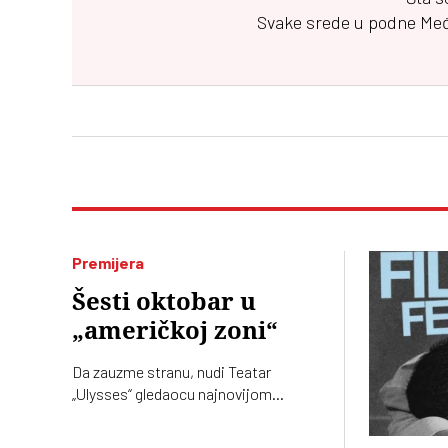
Svake srede u podne
Me
Premijera
Šesti oktobar u
„američkoj zoni“
Da zauzme stranu, nudi Teatar
„Ulysses“ gledaocu najnovijom
premijerom, čuvenom dramom
Ronalda Harvuda „Na čijoj strani“ u