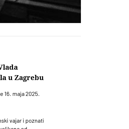
Vlada
la u Zagrebu
će 16. maja 2025.
ki vajar i poznati
velikana od