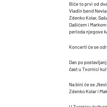
Biće to prvi od dva
Vladin bend Nevladi
Zdenko Kolar, Saša
Dašićem i Markom Ć
perioda njegove ka
Koncerti će se odr
Dan po postavljanj
čast u Tvornici kul
Na bini će se „Nevl
Zdenko Kolar i Mak
U Tvornicu kulture