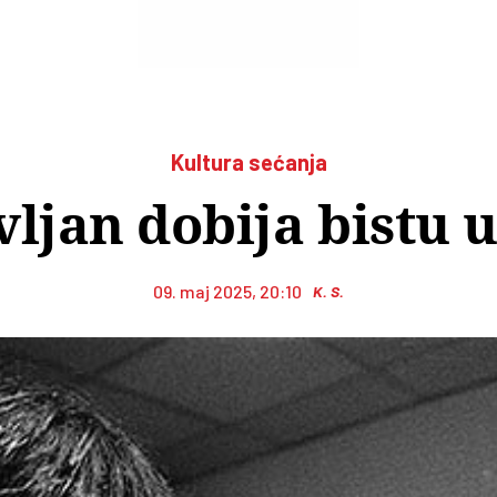
Kultura sećanja
vljan dobija bistu 
09. maj 2025, 20:10
K. S.