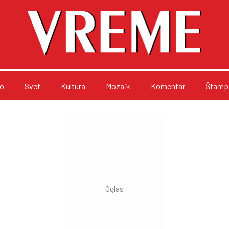
o
Svet
Kultura
Mozaik
Komentar
Štampa