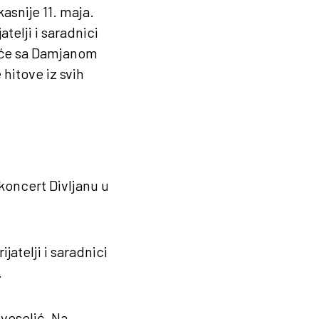
asnije 11. maja.
telji i saradnici
piće sa Damjanom
hitove iz svih
koncert Divljanu u
jatelji i saradnici
.
ovoselić. Na