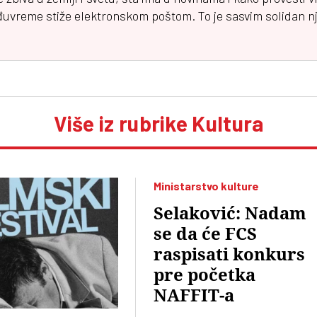
đuvreme
stiže elektronskom poštom. To je sasvim solidan njuz
Više iz rubrike Kultura
Ministarstvo kulture
Selaković: Nadam
se da će FCS
raspisati konkurs
pre početka
NAFFIT-a