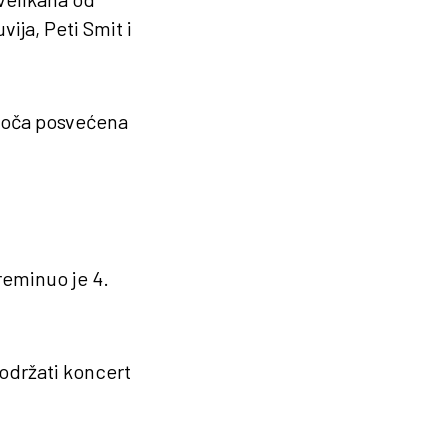
ija, Peti Smit i
loča posvećena
reminuo je 4.
održati koncert