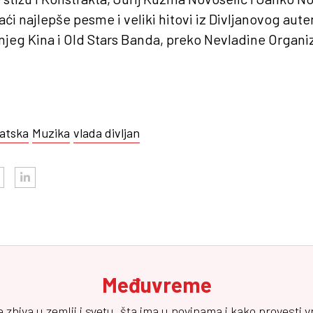
aći najlepše pesme i veliki hitovi iz Divljanovog aut
njeg Kina i Old Stars Banda, preko Nevladine Organi
atska
Muzika
vlada divljan
Međuvreme
e zbiva u zemlji i svetu, šta ima u novinama i kako provesti 