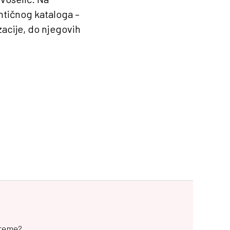
entičnog kataloga –
zacije, do njegovih
vreme?