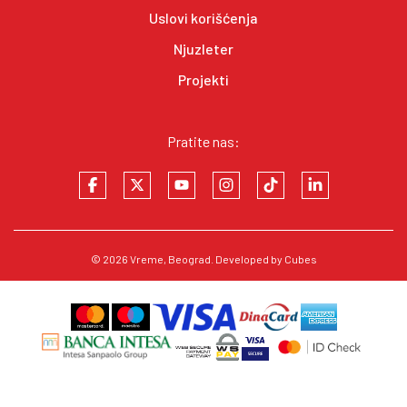
Uslovi korišćenja
Njuzleter
Projekti
Pratite nas:
© 2026
Vreme
, Beograd. Developed by
Cubes