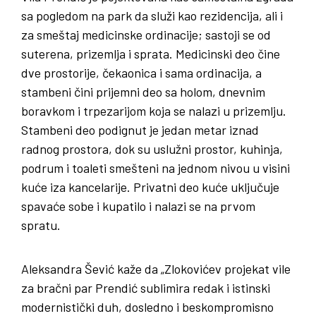
sa pogledom na park da služi kao rezidencija, ali i
za smeštaj medicinske ordinacije; sastoji se od
suterena, prizemlja i sprata. Medicinski deo čine
dve prostorije, čekaonica i sama ordinacija, a
stambeni čini prijemni deo sa holom, dnevnim
boravkom i trpezarijom koja se nalazi u prizemlju.
Stambeni deo podignut je jedan metar iznad
radnog prostora, dok su uslužni prostor, kuhinja,
podrum i toaleti smešteni na jednom nivou u visini
kuće iza kancelarije. Privatni deo kuće uključuje
spavaće sobe i kupatilo i nalazi se na prvom
spratu.
Aleksandra Šević kaže da „Zlokovićev projekat vile
za bračni par Prendić sublimira redak i istinski
modernistički duh, dosledno i beskompromisno