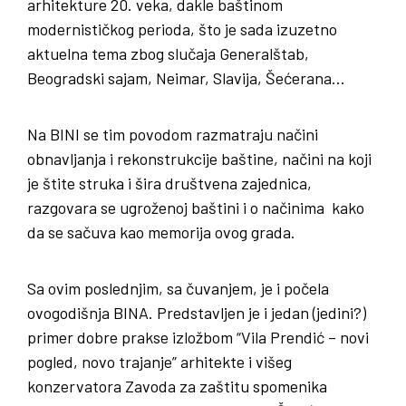
arhitekture 20. veka, dakle baštinom
modernističkog perioda, što je sada izuzetno
aktuelna tema zbog slučaja Generalštab,
Beogradski sajam, Neimar, Slavija, Šećerana…
Na BINI se tim povodom razmatraju načini
obnavljanja i rekonstrukcije baštine, načini na koji
je štite struka i šira društvena zajednica,
razgovara se ugroženoj baštini i o načinima kako
da se sačuva kao memorija ovog grada.
Sa ovim poslednjim, sa čuvanjem, je i počela
ovogodišnja BINA. Predstavljen je i jedan (jedini?)
primer dobre prakse izložbom “Vila Prendić – novi
pogled, novo trajanje” arhitekte i višeg
konzervatora Zavoda za zaštitu spomenika