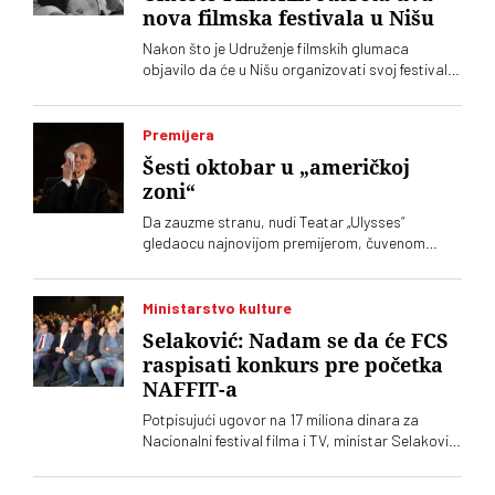
nova filmska festivala u Nišu
Nakon što je Udruženje filmskih glumaca
objavilo da će u Nišu organizovati svoj festival,
Grad Niš je ubrzao pripreme drugog festivala.
Izgleda da će oba biti u istom terminu
Premijera
Šesti oktobar u „američkoj
zoni“
Da zauzme stranu, nudi Teatar „Ulysses“
gledaocu najnovijom premijerom, čuvenom
dramom Ronalda Harvuda „Na čijoj strani“ u
režiji Lenke Udovički. Glume Svetozar Cvetković
i Ozren Grabarić
Ministarstvo kulture
Selaković: Nadam se da će FCS
raspisati konkurs pre početka
NAFFIT-a
Potpisujući ugovor na 17 miliona dinara za
Nacionalni festival filma i TV, ministar Selaković
je izrazio nadu da će Filmski centar Srbije
objaviti konkurse pre početka tog festivala na