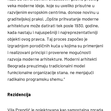
veka moderne ideje, koje su uveliko prisutne u
razvijenim evropskim centrima, donose novinu u
graditeljskoj praksi. „Opšte prihvatanje moderne
arhitekture može datirati tek posle 1930. godine,
kada nastaju i najuspešniji i najreprezentativniji
objekti ovog pravca. Taj proces započeo je
izgradnjom porodičnih kuća u kojima su primenjeni
i realizovani principi i proverene mogućnosti
razvoja moderne arhitekture. Moderni arhitekti
Beograda preuzimaju tradicionalni model
funkcionalne organizacije stana, ne menjajući
radikalno programsku shemu.“
Rezidencija
Vila Prendić je pojektovana kao samostalna zgrada