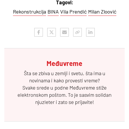
Tagovi:
Rekonstrukcija
BINA
Vila Prendić
Milan Zloović
Međuvreme
Šta se zbiva u zemlji i svetu, šta ima u
novinama i kako provesti vreme?
Svake srede u podne
Međuvreme
stiže
elektronskom poštom. To je sasvim solidan
njuzleter i zato se prijavite!