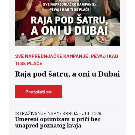
SVE NAPREDNJAČKE KAMPANJE: PEVAJ I KAD
TI SE PLAČE
Raja pod šatru, a oni u Dubai
Pretplati se
ISTRAŽIVANJE NSPM: SRBIJA – JUL 2026.
Umereni optimizam u priči bez
unapred poznatog kraja