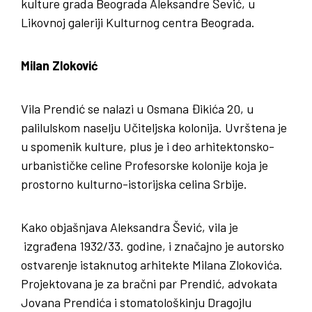
kulture grada Beograda Aleksandre Šević, u
Likovnoj galeriji Kulturnog centra Beograda.
Milan Zloković
Vila Prendić se nalazi u Osmana Đikića 20, u
palilulskom naselju Učiteljska kolonija. Uvrštena je
u spomenik kulture, plus je i deo arhitektonsko-
urbanističke celine Profesorske kolonije koja je
prostorno kulturno-istorijska celina Srbije.
Kako objašnjava Aleksandra Šević, vila je
izgrađena 1932/33. godine, i značajno je autorsko
ostvarenje istaknutog arhitekte Milana Zlokovića.
Projektovana je za bračni par Prendić, advokata
Jovana Prendića i stomatološkinju Dragojlu