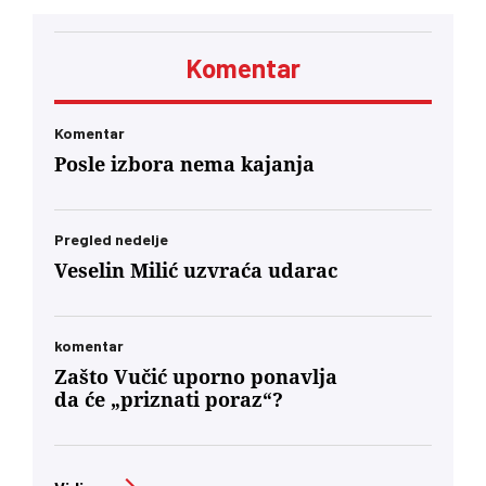
Zlatiboru
Komentar
Komentar
Posle izbora nema kajanja
Pregled nedelje
Veselin Milić uzvraća udarac
komentar
Zašto Vučić uporno ponavlja
da će „priznati poraz“?