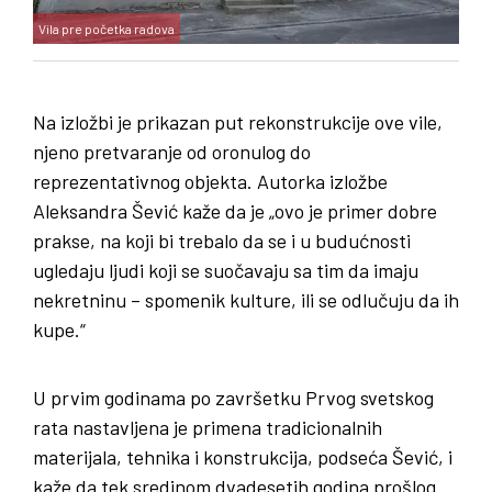
Vila pre početka radova
Na izložbi je prikazan put rekonstrukcije ove vile,
njeno pretvaranje od oronulog do
reprezentativnog objekta. Autorka izložbe
Aleksandra Šević kaže da je „ovo je primer dobre
prakse, na koji bi trebalo da se i u budućnosti
ugledaju ljudi koji se suočavaju sa tim da imaju
nekretninu – spomenik kulture, ili se odlučuju da ih
kupe.“
U prvim godinama po završetku Prvog svetskog
rata nastavljena je primena tradicionalnih
materijala, tehnika i konstrukcija, podseća Šević, i
kaže da tek sredinom dvadesetih godina prošlog