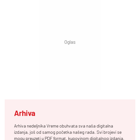
Arhiva
Arhiva nedeljnika Vreme obuhvata sva naša digitalna
izdanja, još od samog početka našeg rada. Svi brojevi se
mogu preuzeti u PDF format, kupovinom digitalnog izdanja,