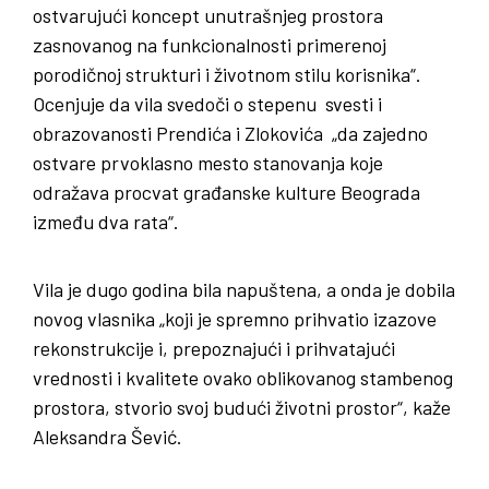
ostvarujući koncept unutrašnjeg prostora
zasnovanog na funkcionalnosti primerenoj
porodičnoj strukturi i životnom stilu korisnika“.
Ocenjuje da vila svedoči o stepenu svesti i
obrazovanosti Prendića i Zlokovića „da zajedno
ostvare prvoklasno mesto stanovanja koje
odražava procvat građanske kulture Beograda
između dva rata“.
Vila je dugo godina bila napuštena, a onda je dobila
novog vlasnika „koji je spremno prihvatio izazove
rekonstrukcije i, prepoznajući i prihvatajući
vrednosti i kvalitete ovako oblikovanog stambenog
prostora, stvorio svoj budući životni prostor“, kaže
Aleksandra Šević.