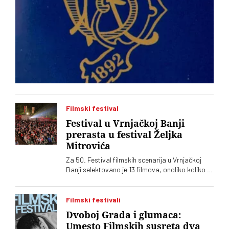
Filmski festival
Festival u Vrnjačkoj Banji
prerasta u festival Željka
Mitrovića
Za 50. Festival filmskih scenarija u Vrnjačkoj
Banji selektovano je 13 filmova, onoliko koliko ih
je i prijavljeno. Među njima, kao i prošle godine,
dominiraju filmovi Željka Mitrovića
Filmski festivali
Dvoboj Grada i glumaca:
Umesto Filmskih susreta dva