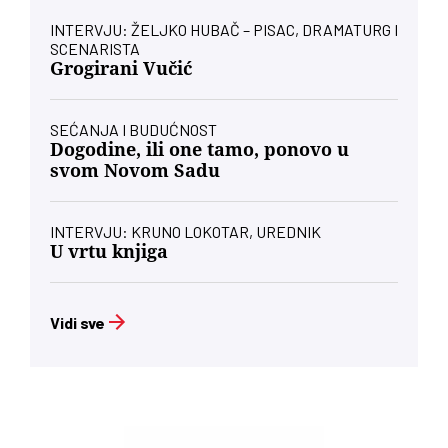
INTERVJU: ŽELJKO HUBAČ – PISAC, DRAMATURG I
SCENARISTA
Grogirani Vučić
SEĆANJA I BUDUĆNOST
Dogodine, ili one tamo, ponovo u
svom Novom Sadu
INTERVJU: KRUNO LOKOTAR, UREDNIK
U vrtu knjiga
Vidi sve