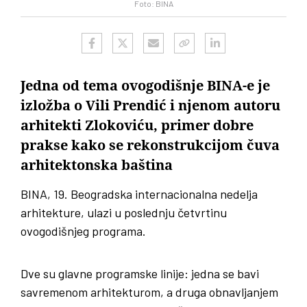
Foto: BINA
Jedna od tema ovogodišnje BINA-e je
izložba o Vili Prendić i njenom autoru
arhitekti Zlokoviću, primer dobre
prakse kako se rekonstrukcijom čuva
arhitektonska baština
BINA, 19. Beogradska internacionalna nedelja
arhitekture, ulazi u poslednju četvrtinu
ovogodišnjeg programa.
Dve su glavne programske linije: jedna se bavi
savremenom arhitekturom, a druga obnavljanjem