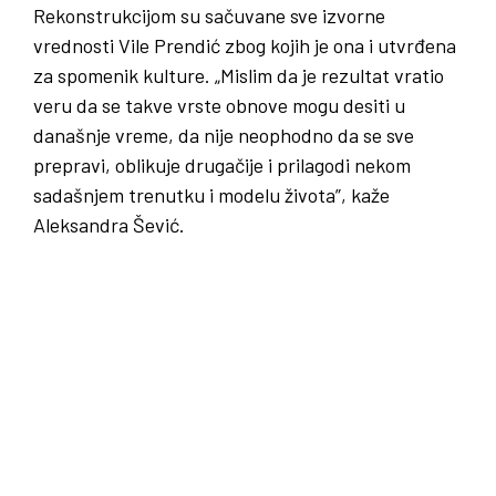
Rekonstrukcijom su sačuvane sve izvorne
vrednosti Vile Prendić zbog kojih je ona i utvrđena
za spomenik kulture. „Mislim da je rezultat vratio
veru da se takve vrste obnove mogu desiti u
današnje vreme, da nije neophodno da se sve
prepravi, oblikuje drugačije i prilagodi nekom
sadašnjem trenutku i modelu života”, kaže
Aleksandra Šević.