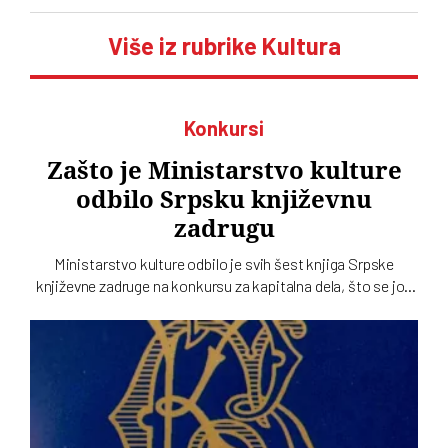
Više iz rubrike Kultura
Konkursi
Zašto je Ministarstvo kulture
odbilo Srpsku književnu
zadrugu
Ministarstvo kulture odbilo je svih šest knjiga Srpske
književne zadruge na konkursu za kapitalna dela, što se još
nikad nije desilo. Podsetimo da je predsednik SKZ profesor
Milo Lompar