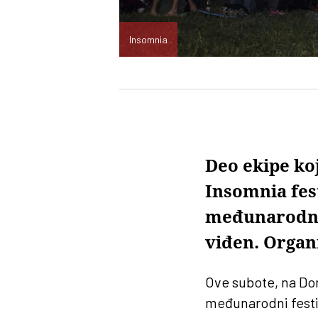
Insomnia
Deo ekipe koj
Insomnia fes
međunarodni 
viđen. Organi
Ove subote, na Do
međunarodni festiv