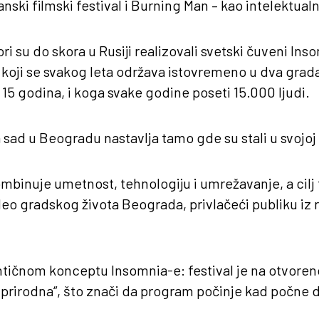
nski filmski festival i Burning Man – kao intelektualni
i su do skora u Rusiji realizovali svetski čuveni Ins
, koji se svakog leta održava istovremeno u dva grada
i 15 godina, i koga svake godine poseti 15.000 ljudi.
sad u Beogradu nastavlja tamo gde su stali u svojoj 
binuje umetnost, tehnologiju i umrežavanje, a cilj f
o gradskog života Beograda, privlačeći publiku iz raz
ntičnom konceptu Insomnia-e: festival je na otvore
 prirodna“, što znači da program počinje kad počne 