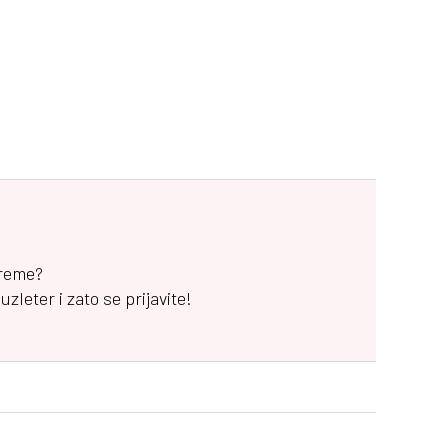
vreme?
leter i zato se prijavite!