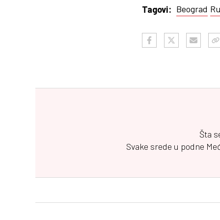
Beograd
Ru
Tagovi:
Šta s
Svake srede u podne
Me