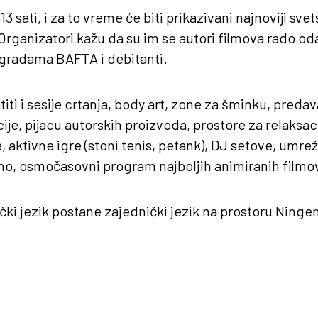
13 sati, i za to vreme će biti prikazivani najnoviji sv
Organizatori kažu da su im se autori filmova rado odaz
agradama BAFTA i debitanti.
iti i sesije crtanja, body art, zone za šminku, predav
ije, pijacu autorskih proizvoda, prostore za relaksaci
, aktivne igre (stoni tenis, petank), DJ setove, umre
vno, osmočasovni program najboljih animiranih filmo
ki jezik postane zajednički jezik na prostoru Ningen 