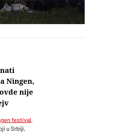
nati
ja Ningen,
ovde nije
ejv
gen festival
,
 u Srbiji,