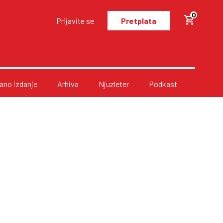
0
Prijavite se
Pretplata
no izdanje
Arhiva
Njuzleter
Podkast