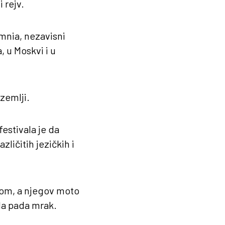
 rejv.
omnia, nezavisni
, u Moskvi i u
zemlji.
estivala je da
ličitih jezičkih i
nom, a njegov moto
da pada mrak.