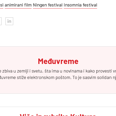
si
animirani film
Ningen festival
Insomnia festival
Međuvreme
e zbiva u zemlji i svetu, šta ima u novinama i kako provesti 
đuvreme
stiže elektronskom poštom. To je sasvim solidan njuz