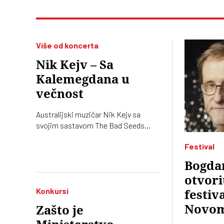
Više od koncerta
Nik Kejv – Sa
Kalemegdana u
večnost
Australijski muzičar Nik Kejv sa
svojim sastavom The Bad Seeds
održao je sinoć koncert na prostoru
Festival
Donjeg grada Beogradske tvrđave, u
okviru evropske letnje turneje
Bogdan
otvori
Konkursi
festiv
Novo
Zašto je