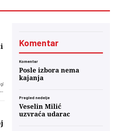
Komentar
i
Komentar
Posle izbora nema
kajanja
ugi
će
mu
Pregled nedelje
Veselin Milić
uzvraća udarac
j