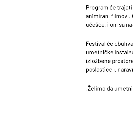
Program će trajati 
animirani filmovi. 
učešće, i oni sa n
Festival će obuhvat
umetničke instalac
izložbene prostore
poslastice i, nara
„Želimo da umetnič