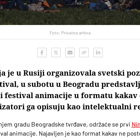
Foto: Privatna arhiva
a je u Rusiji organizovala svetski poz
tival, u subotu u Beogradu predstavl
festival animacije u formatu kakav 
zatori ga opisuju kao intelektualni r
njem gradu Beogradske tvrđave, održaće se prvi
Nin
al animacije. Najavljen je kao format kakav ne postoji