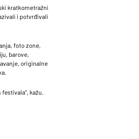
etski kratkometražni
ivali i potvrđivali
anja, foto zone,
ju, barove,
žavanje, originalne
va.
festivala“, kažu.