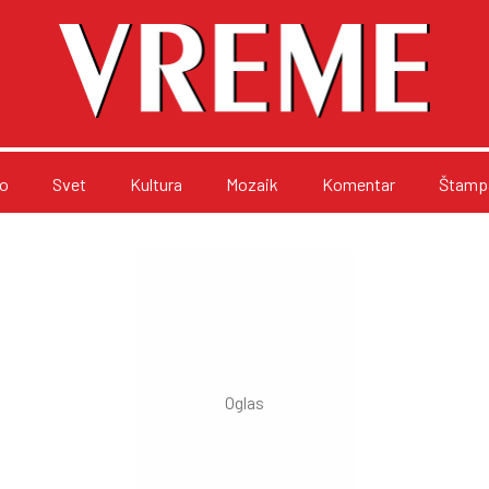
o
Svet
Kultura
Mozaik
Komentar
Štampa