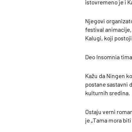
istovremeno je i Ka
Njegovi organizator
festival animacije
Kalugi, koji postoj
Deo Insomnia tima 
Kažu da Ningen kom
postane sastavni de
kulturnih sredina.
Ostaju verni roma
je „Tama mora biti