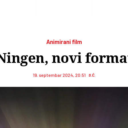
Animirani film
 Ningen, novi forma
19. septembar 2024, 20:51
S.Ć.