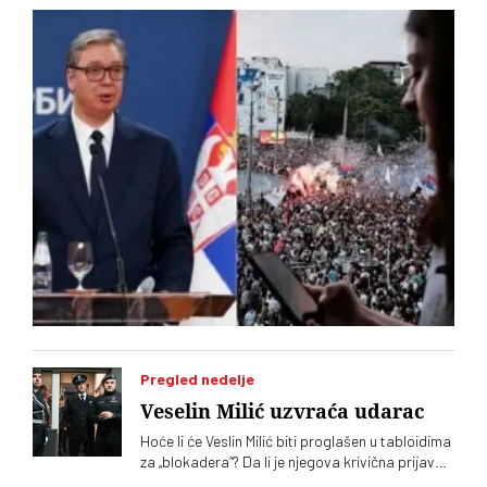
krive
Pregled nedelje
Veselin Milić uzvraća udarac
Hoće li će Veslin Milić biti proglašen u tabloidima
za „blokadera“? Da li je njegova krivična prijava
protiv Marka Krička poruka za Aleksandra