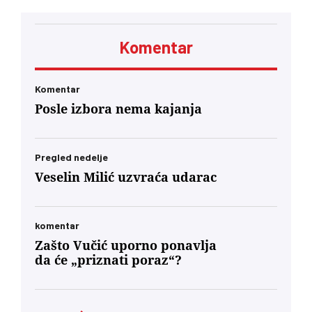
obraća svom hardkor biračkom telu
Komentar
Komentar
Posle izbora nema kajanja
Pregled nedelje
Veselin Milić uzvraća udarac
komentar
Zašto Vučić uporno ponavlja
da će „priznati poraz“?