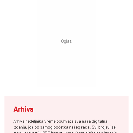
Arhiva
Arhiva nedeljnika Vreme obuhvata sva naša digitalna
izdanja, još od samog početka našeg rada. Svi brojevi se
mogu preuzeti u PDF format, kupovinom digitalnog izdanja,