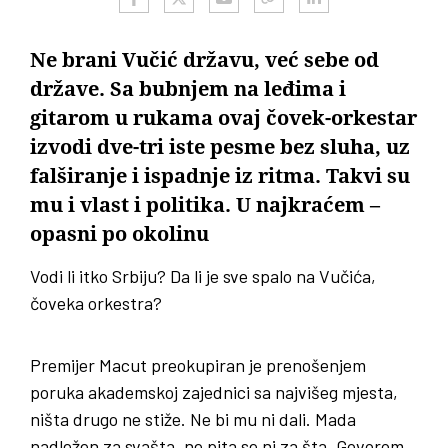
Ne brani Vučić državu, već sebe od
države. Sa bubnjem na leđima i
gitarom u rukama ovaj čovek-orkestar
izvodi dve-tri iste pesme bez sluha, uz
falširanje i ispadnje iz ritma. Takvi su
mu i vlast i politika. U najkraćem –
opasni po okolinu
Vodi li itko Srbiju? Da li je sve spalo na Vučića,
čoveka orkestra?
Premijer Macut preokupiran je prenošenjem
poruka akademskoj zajednici sa najvišeg mjesta,
ništa drugo ne stiže. Ne bi mu ni dali. Mada
nadležen za svašta, ne pita se ni za šta. Govorom