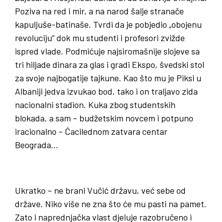
Poziva na red i mir, a na narod šalje stranače
kapuljuše-batinaše. Tvrdi da je pobjedio „obojenu
revoluciju“ dok mu studenti i profesori zvižde
ispred vlade. Podmićuje najsiromašnije slojeve sa
tri hiljade dinara za glas i gradi Ekspo, švedski stol
za svoje najbogatije tajkune. Kao što mu je Piksi u
Albaniji jedva izvukao bod, tako i on traljavo zida
nacionalni stadion. Kuka zbog studentskih
blokada, a sam – budžetskim novcem i potpuno
iracionalno – Ćacilednom zatvara centar
Beograda…
Ukratko – ne brani Vučić državu, već sebe od
države. Niko više ne zna što će mu pasti na pamet.
Zato i naprednjačka vlast djeluje razobručeno i