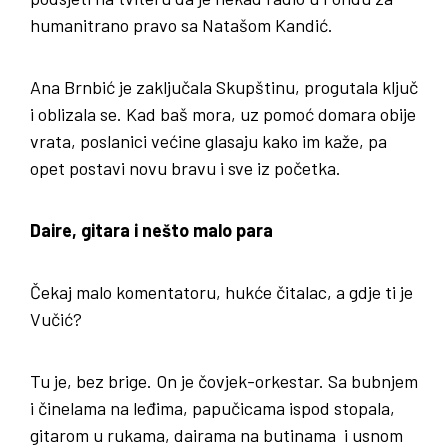
humanitrano pravo sa Natašom Kandić.
Ana Brnbić je zaključala Skupštinu, progutala ključ
i oblizala se. Kad baš mora, uz pomoć domara obije
vrata, poslanici većine glasaju kako im kaže, pa
opet postavi novu bravu i sve iz početka.
Daire, gitara i nešto malo para
Čekaj malo komentatoru, hukće čitalac, a gdje ti je
Vučić?
Tu je, bez brige. On je čovjek-orkestar. Sa bubnjem
i činelama na leđima, papučicama ispod stopala,
gitarom u rukama, dairama na butinama i usnom