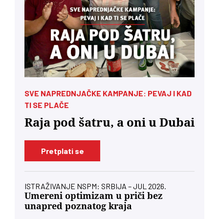
SVE NAPREDNJAČKE KAMPANJE: PEVAJ I KAD
TI SE PLAČE
Raja pod šatru, a oni u Dubai
Pretplati se
ISTRAŽIVANJE NSPM: SRBIJA – JUL 2026.
Umereni optimizam u priči bez
unapred poznatog kraja