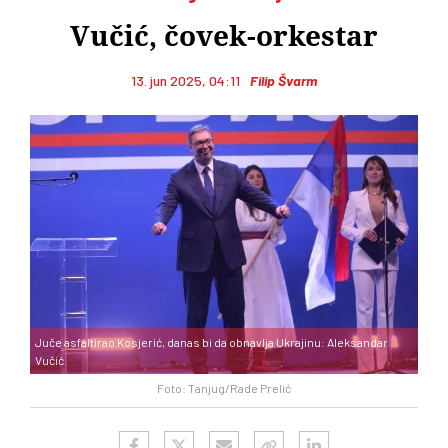
Vučić, čovek-orkestar
13. jun 2025, 04:11
Filip Švarm
Juče asfaltirao Kosjerić, danas bi da obnavlja Ukrajinu: Aleksandar
Vučić
Foto: Tanjug/Rade Prelić