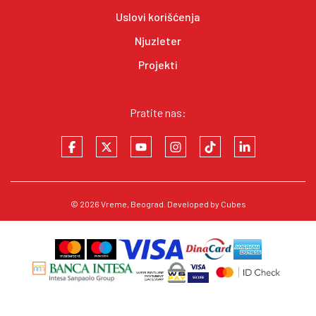
Uslovi korišćenja
Njuzleter
Projekti
Pratite nas:
© 2026
Vreme
, Beograd. Developed by
Cubes