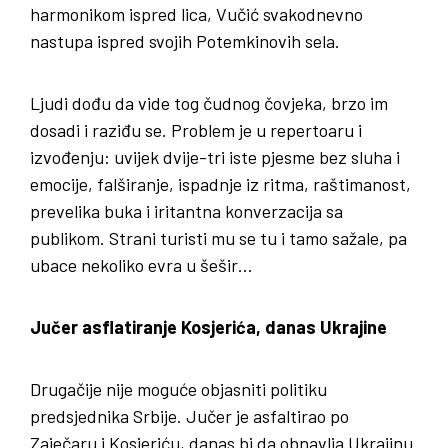
harmonikom ispred lica, Vučić svakodnevno
nastupa ispred svojih Potemkinovih sela.
Ljudi dođu da vide tog čudnog čovjeka, brzo im
dosadi i raziđu se. Problem je u repertoaru i
izvođenju: uvijek dvije-tri iste pjesme bez sluha i
emocije, falširanje, ispadnje iz ritma, raštimanost,
prevelika buka i iritantna konverzacija sa
publikom. Strani turisti mu se tu i tamo sažale, pa
ubace nekoliko evra u šešir…
Jučer asflatiranje Kosjerića, danas Ukrajine
Drugačije nije moguće objasniti politiku
predsjednika Srbije. Jučer je asfaltirao po
Zaječaru i Kosjeriću, danas bi da obnavlja Ukrajinu.