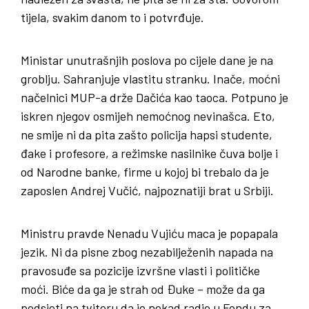
tijela, svakim danom to i potvrđuje.
Ministar unutrašnjih poslova po cijele dane je na
groblju. Sahranjuje vlastitu stranku. Inače, moćni
načelnici MUP-a drže Dačića kao taoca. Potpuno je
iskren njegov osmijeh nemoćnog nevinašca. Eto,
ne smije ni da pita zašto policija hapsi studente,
đake i profesore, a režimske nasilnike čuva bolje i
od Narodne banke, firme u kojoj bi trebalo da je
zaposlen Andrej Vučić, najpoznatiji brat u Srbiji.
Ministru pravde Nenadu Vujiću maca je popapala
jezik. Ni da pisne zbog nezabilježenih napada na
pravosuđe sa pozicije izvršne vlasti i političke
moći. Biće da ga je strah od Đuke – može da ga
podsjeti na tviteru da je nekad radio u Fondu za