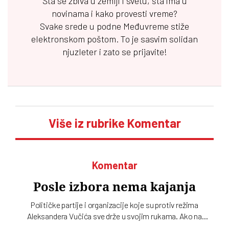
Šta se zbiva u zemlji i svetu, šta ima u
novinama i kako provesti vreme?
Svake srede u podne
Međuvreme
stiže
elektronskom poštom. To je sasvim solidan
njuzleter i zato se prijavite!
Više iz rubrike Komentar
Komentar
Posle izbora nema kajanja
Političke partije i organizacije koje su protiv režima
Aleksandera Vučića sve drže u svojim rukama. Ako na
izborima, kad god da budu bili, budu poražene, biće same