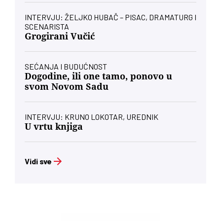
INTERVJU: ŽELJKO HUBAČ – PISAC, DRAMATURG I
SCENARISTA
Grogirani Vučić
SEĆANJA I BUDUĆNOST
Dogodine, ili one tamo, ponovo u
svom Novom Sadu
INTERVJU: KRUNO LOKOTAR, UREDNIK
U vrtu knjiga
Vidi sve