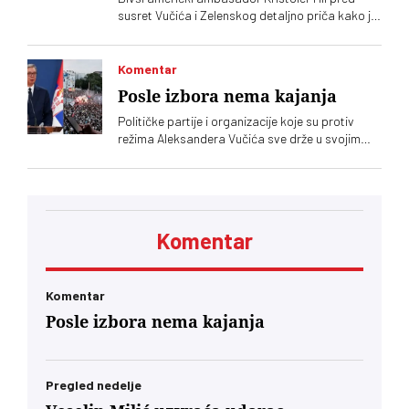
susret Vučića i Zelenskog detaljno priča kako je
organizovao srpske granate za Ukrajinu.
Navodno dve zemlje planiraju i zajedničku
fabriku dronova
Komentar
Posle izbora nema kajanja
Političke partije i organizacije koje su protiv
režima Aleksandera Vučića sve drže u svojim
rukama. Ako na izborima, kad god da budu bili,
budu poražene, biće same krive
Komentar
Komentar
Posle izbora nema kajanja
Pregled nedelje