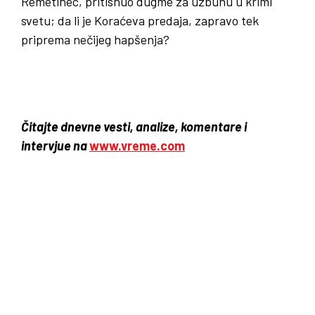
Remetinec, pritisnuo dugme za uzbunu u krimi
svetu; da li je Koraćeva predaja, zapravo tek
priprema nečijeg hapšenja?
Čitajte dnevne vesti, analize, komentare i
intervjue na
www.vreme.com