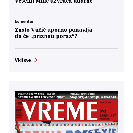
Veselin Milić uzvraća udarac
komentar
Zašto Vučić uporno ponavlja
da će „priznati poraz“?
Vidi sve