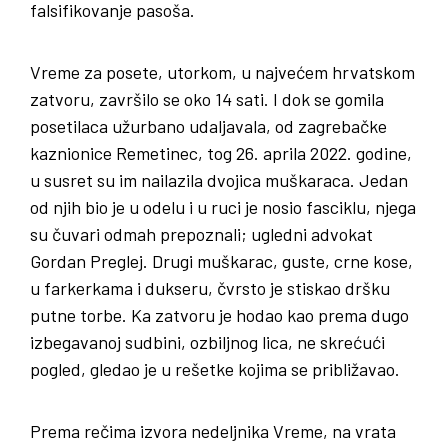
falsifikovanje pasoša.
Vreme za posete, utorkom, u najvećem hrvatskom
zatvoru, završilo se oko 14 sati. I dok se gomila
posetilaca užurbano udaljavala, od zagrebačke
kaznionice Remetinec, tog 26. aprila 2022. godine,
u susret su im nailazila dvojica muškaraca. Jedan
od njih bio je u odelu i u ruci je nosio fasciklu, njega
su čuvari odmah prepoznali; ugledni advokat
Gordan Preglej. Drugi muškarac, guste, crne kose,
u farkerkama i dukseru, čvrsto je stiskao dršku
putne torbe. Ka zatvoru je hodao kao prema dugo
izbegavanoj sudbini, ozbiljnog lica, ne skrećući
pogled, gledao je u rešetke kojima se približavao.
Prema rečima izvora nedeljnika Vreme, na vrata