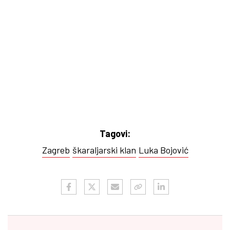
Tagovi:
Zagreb
škaraljarski klan
Luka Bojović