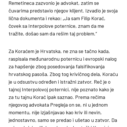
Remetineca zazvonio je advokat, zatim se
čuvarima predstavio njegov klijent. Izvadio je svoja
lična dokumenta i rekao: „Ja sam Filip Korać,
čovek sa Interpolove poternice, znam da me
tražite, došao sam da rešim taj problem.“
Za Koraćem je Hrvatska, ne zna se tačno kada,
raspisala međunarodnu poternicu i evropski nalog
za hapšenje zbog posedovanja falsifikovanja
hrvatskog pasoša. Zbog tog krivičnog dela, Koraću
je u odsustvu određen i istražni zatvor. Reč je o
tajnoj Interpolovoj poternici, nije poznato kako je
za tu tajnu Korać ipak saznao. Prema rečima
njegovog advokata Pregleja on se, ni u jednom
momentu, nije izjašnjavao kao kriv ili nevin,
jednostavno, samo se predao i ušetao u zatvor. Da