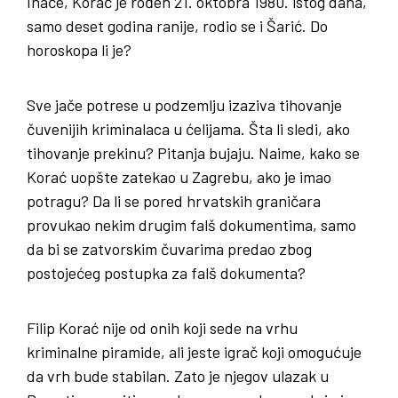
Inače, Korać je rođen 21. oktobra 1980. istog dana,
samo deset godina ranije, rodio se i Šarić. Do
horoskopa li je?
Sve jače potrese u podzemlju izaziva tihovanje
čuvenijih kriminalaca u ćelijama. Šta li sledi, ako
tihovanje prekinu? Pitanja bujaju. Naime, kako se
Korać uopšte zatekao u Zagrebu, ako je imao
potragu? Da li se pored hrvatskih graničara
provukao nekim drugim falš dokumentima, samo
da bi se zatvorskim čuvarima predao zbog
postojećeg postupka za falš dokumenta?
Filip Korać nije od onih koji sede na vrhu
kriminalne piramide, ali jeste igrač koji omogućuje
da vrh bude stabilan. Zato je njegov ulazak u