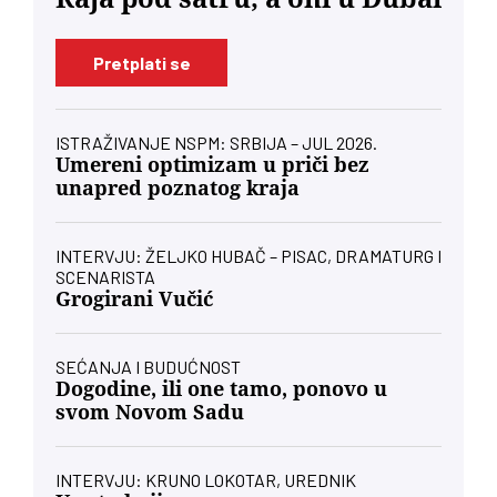
Pretplati se
ISTRAŽIVANJE NSPM: SRBIJA – JUL 2026.
Umereni optimizam u priči bez
unapred poznatog kraja
INTERVJU: ŽELJKO HUBAČ – PISAC, DRAMATURG I
SCENARISTA
Grogirani Vučić
SEĆANJA I BUDUĆNOST
Dogodine, ili one tamo, ponovo u
svom Novom Sadu
INTERVJU: KRUNO LOKOTAR, UREDNIK