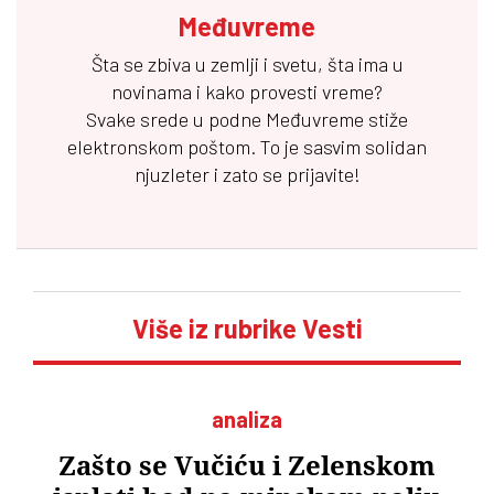
Međuvreme
Šta se zbiva u zemlji i svetu, šta ima u
novinama i kako provesti vreme?
Svake srede u podne
Međuvreme
stiže
elektronskom poštom. To je sasvim solidan
njuzleter i zato se prijavite!
Više iz rubrike Vesti
analiza
Zašto se Vučiću i Zelenskom