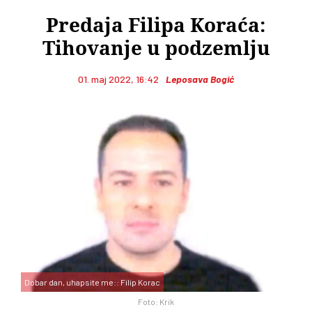
Predaja Filipa Koraća:
Tihovanje u podzemlju
01. maj 2022, 16:42
Leposava Bogić
Dobar dan, uhapsite me:: Filip Korac
Foto: Krik