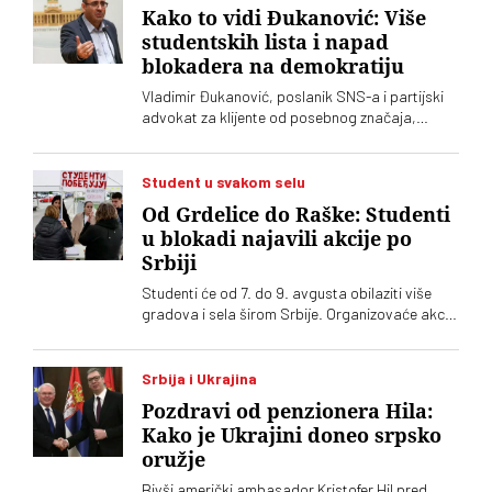
Kako to vidi Đukanović: Više
studentskih lista i napad
blokadera na demokratiju
Vladimir Đukanović, poslanik SNS-a i partijski
advokat za klijente od posebnog značaja,
stavio je u izgled ono, što je moglo da se
pretpostavi: da će iždžikljati još koja
studentska lista. U toj izjavi nazire se oprobani
Student u svakom selu
recept naprednjaka za sluđivanje birača
Od Grdelice do Raške: Studenti
u blokadi najavili akcije po
Srbiji
Studenti će od 7. do 9. avgusta obilaziti više
gradova i sela širom Srbije. Organizovaće akcije
„od vrata do vrata” i „za štandom”
Srbija i Ukrajina
Pozdravi od penzionera Hila:
Kako je Ukrajini doneo srpsko
oružje
Bivši američki ambasador Kristofer Hil pred