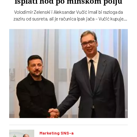
isplati hod po minskom polju
Volodimir Zelenski i Aleksandar Vučić imali bi razloga da
zaziru od susreta, ali je računica ipak jača – Vučić kupuje
naklonost EU, a Zelenskom trebaju municija i dronovi
Marketing SNS-a