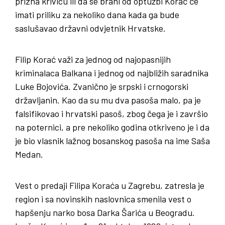
prizna krivicu ili da se brani od optužbi Korać će
imati priliku za nekoliko dana kada ga bude
saslušavao državni odvjetnik Hrvatske.
Filip Korać važi za jednog od najopasnijih
kriminalaca Balkana i jednog od najbližih saradnika
Luke Bojovića. Zvanično je srpski i crnogorski
državljanin. Kao da su mu dva pasoša malo, pa je
falsifikovao i hrvatski pasoš, zbog čega je i završio
na poternici, a pre nekoliko godina otkriveno je i da
je bio vlasnik lažnog bosanskog pasoša na ime Saša
Medan.
Vest o predaji Filipa Koraća u Zagrebu, zatresla je
region i sa novinskih naslovnica smenila vest o
hapšenju narko bosa Darka Šarića u Beogradu.