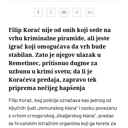
Filip Korać nije od onih koji sede na
vrhu kriminalne piramide, ali jeste
igrač koji omogućava da vrh bude
stabilan. Zato je njegov ulazak u
Remetinec, pritisnuo dugme za
uzbunu u krimi svetu; da li je
Koraćeva predaja, zapravo tek
priprema nečijeg hapšenja
Filip Korać, kog policija označava kao jednog od
ključnih ljudi „zemunskog klana“ i osobu povezanu
s vrhom crnogorskog „škaljarskog klana“, predao
se hrvatskim istražnim organima koji ga terete za