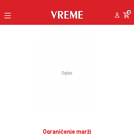
0
Ograničenje marži