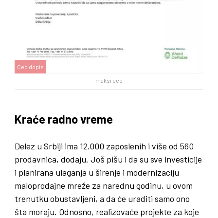
Ceo dopis
maksi ceo
Kraće radno vreme
Delez u Srbiji ima 12.000 zaposlenih i više od 560
prodavnica, dodaju. Još pišu i da su sve investicije
i planirana ulaganja u širenje i modernizaciju
maloprodajne mreže za narednu godinu, u ovom
trenutku obustavljeni, a da će uraditi samo ono
šta moraju. Odnosno, realizovaće projekte za koje