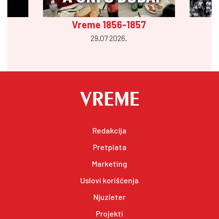
Vreme 1856-1857
29.07 2026.
Redakcija
Pretplata
Marketing
Uslovi korišćenja
Njuzleter
Projekti