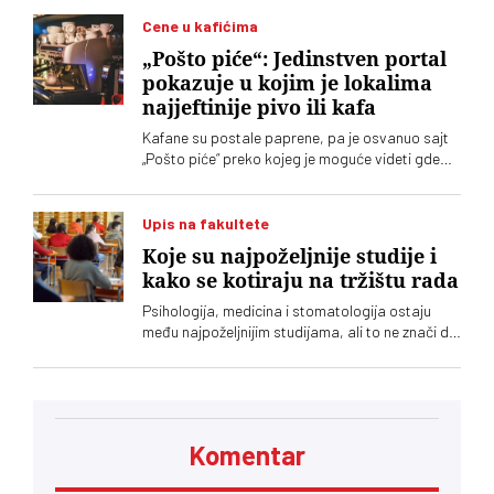
Cene u kafićima
„Pošto piće“: Jedinstven portal
pokazuje u kojim je lokalima
najjeftinije pivo ili kafa
Kafane su postale paprene, pa je osvanuo sajt
„Pošto piće“ preko kojeg je moguće videti gde
šta koliko košta
Upis na fakultete
Koje su najpoželjnije studije i
kako se kotiraju na tržištu rada
Psihologija, medicina i stomatologija ostaju
među najpoželjnijim studijama, ali to ne znači da
nude i najviše prilika za zaposlenje. Analiza
oglasa za posao pokazuje da su potrebe
poslodavaca često drugačije od izbora koje
prave maturanti
Komentar