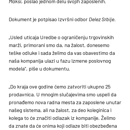
Maksi
, poslao jednom delu svojih zaposlenih.
Dokument je potpisao Izvršni odbor
Delez Srbije.
„Usled uticaja Uredbe o ograničenju trgovinskih
marži, primorani smo da, na žalost, donesemo
teške odluke i sada želimo da vas obavestimo da
naša kompanija ulazi u fazu izmene poslovnog
modela“, piše u dokumentu.
„Do kraja ove godine ćemo zatvoriti ukupno 25
prodavnica. U mnogim slučajevima smo uspeli da
pronađemo nova radna mesta za zaposlene unutar
našeg sistema, ali na žalost, za deo koleginica i
kolega to će značiti odlazak iz kompanije. Želimo
da znate da će onima koji odlaze biti obezbeđena