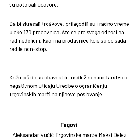
su potpisali ugovore.
Da bi skresali troškove, prilagodili su i radno vreme
u oko 170 prodavnica, što se pre svega odnosi na
rad nedeljom, kao i na prodavnice koje su do sada
radile non-stop.
Kažu još da su obavestili i nadležno ministarstvo o
negativnom uticaju Uredbe o ograničenju
trgovinskih marži na njihovo poslovanje.
Tagovi:
Aleksandar Vučić
Trgovinske marže
Maksi
Delez