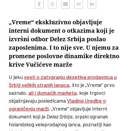
„Vreme“ ekskluzivno objavljuje
interni dokument o otkazima koji je
izvršni odbor Delez Srbija poslao
zaposlenima. I to nije sve. U njemu za
promene poslovne dinamike direktno
krive Vučićeve marže
U jeku
vesti o zatvaranju desetina prodavnica u
Srbiji velikih stranih lanaca
, što je „Vreme“ prvo
saznalo,
ali i domaćih marketa
, koje trgovci
objašnjavaju posledicama
Vladine Uredbe o
ograničenju marži
, „Vreme“ objavljuje interni
dokument koji je
Delez Srbija
, srpski ogranak
holandskog veleprodajnog lanca, poznatiji kao