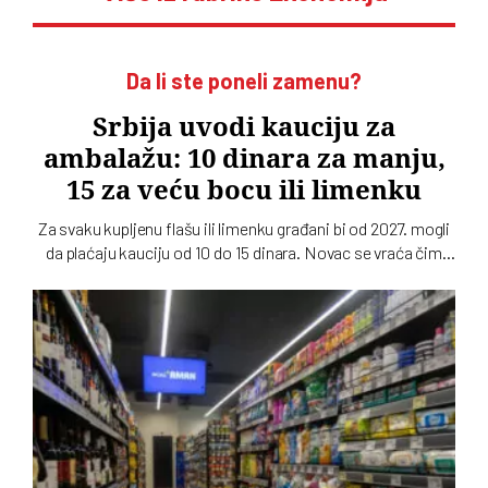
Da li ste poneli zamenu?
Srbija uvodi kauciju za
ambalažu: 10 dinara za manju,
15 za veću bocu ili limenku
Za svaku kupljenu flašu ili limenku građani bi od 2027. mogli
da plaćaju kauciju od 10 do 15 dinara. Novac se vraća čim
praznu ambalažu odnesete nazad u prodavnicu