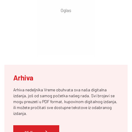
Arhiva
Arhiva nedeljnika Vreme obuhvata sva naša digitalna
izdanja, još od samog početka našeg rada. Svi brojevi se
mogu preuzeti u PDF format, kupovinom digitalnog izdanja,
ili možete pročitati sve dostupne tekstove iz odabranog
izdanja.