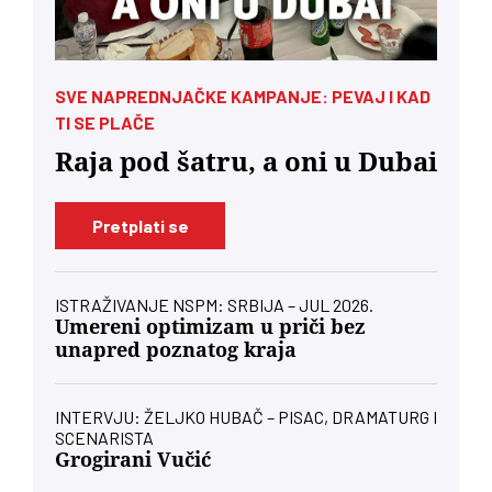
SVE NAPREDNJAČKE KAMPANJE: PEVAJ I KAD
TI SE PLAČE
Raja pod šatru, a oni u Dubai
Pretplati se
ISTRAŽIVANJE NSPM: SRBIJA – JUL 2026.
Umereni optimizam u priči bez
unapred poznatog kraja
INTERVJU: ŽELJKO HUBAČ – PISAC, DRAMATURG I
SCENARISTA
Grogirani Vučić