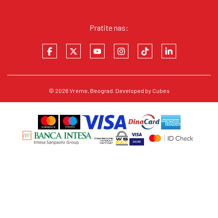
Pratite nas:
© 2026
Vreme
, Beograd. Developed by
Cubes