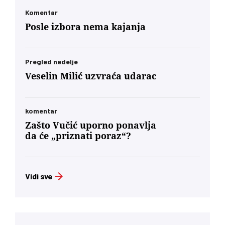
Komentar
Posle izbora nema kajanja
Pregled nedelje
Veselin Milić uzvraća udarac
komentar
Zašto Vučić uporno ponavlja
da će „priznati poraz“?
Vidi sve