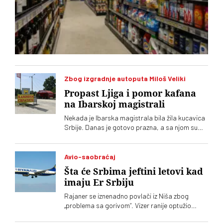
Zbog izgradnje autoputa Miloš Veliki
Propast Ljiga i pomor kafana
na Ibarskoj magistrali
Nekada je Ibarska magistrala bila žila kucavica
Srbije. Danas je gotovo prazna, a sa njom su
nestale i kafane, putnici i deo života u Ljigu.
Sedam godina nakon dolaska autoputa Miloš
Veliki, meštani kažu da se njihova varoš nije
Avio-saobraćaj
pomerila sa mrtve tačke
Šta će Srbima jeftini letovi kad
imaju Er Srbiju
Rajaner se iznenadno povlači iz Niša zbog
„problema sa gorivom“. Vizer ranije optužio
državu da ga namerno potiskuje