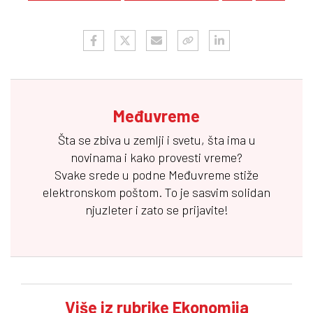
Međuvreme
Šta se zbiva u zemlji i svetu, šta ima u
novinama i kako provesti vreme?
Svake srede u podne
Međuvreme
stiže
elektronskom poštom. To je sasvim solidan
njuzleter i zato se prijavite!
Više iz rubrike Ekonomija