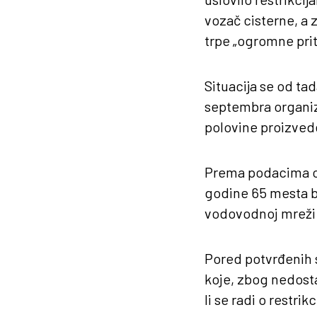
vozač cisterne, a 
trpe „ogromne prit
Situacija se od ta
septembra organiz
polovine proizvede
Prema podacima org
godine 65 mesta bi
vodovodnoj mreži
Pored potvrđenih sl
koje, zbog nedosta
li se radi o restrikci