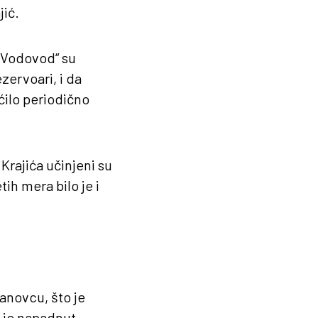
jić.
„Vodovod“ su
zervoari, i da
ućilo periodično
Krajića učinjeni su
ih mera bilo je i
anovcu, što je
u je napadnut