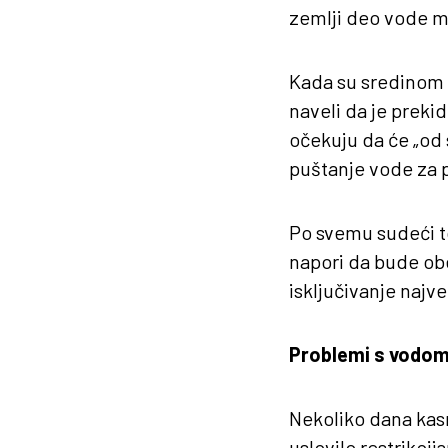
zemlji deo vode mo
Kada su sredinom 
naveli da je preki
očekuju da će „od s
puštanje vode za p
Po svemu sudeći to
napori da bude obe
isključivanje najv
Problemi s vodom
Nekoliko dana kas
uslovilo restrikci