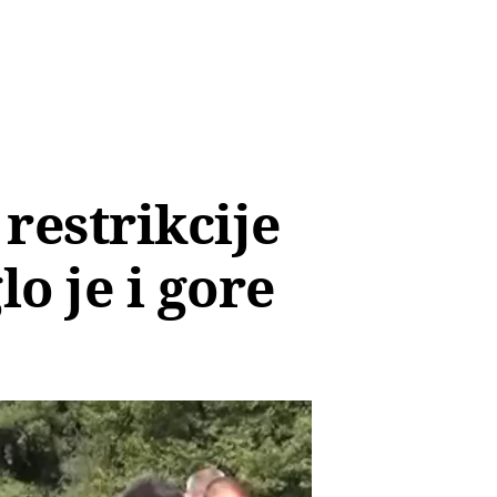
restrikcije
o je i gore