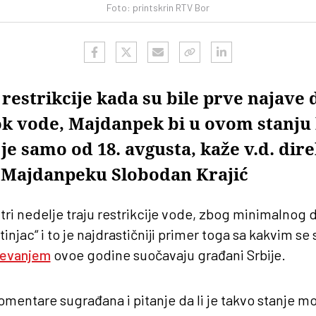
Foto: printskrin RTV Bor
restrikcije kada su bile prve najave 
ok vode, Majdanpek bi u ovom stanju 
je samo od 18. avgusta, kaže v.d. dire
 Majdanpeku Slobodan Krajić
tri nedelje traju restrikcije vode, zbog minimalnog 
injac“ i to je najdrastičniji primer toga sa kakvim s
evanjem
ovoe godine suočavaju građani Srbije.
mentare sugrađana i pitanje da li je takvo stanje m