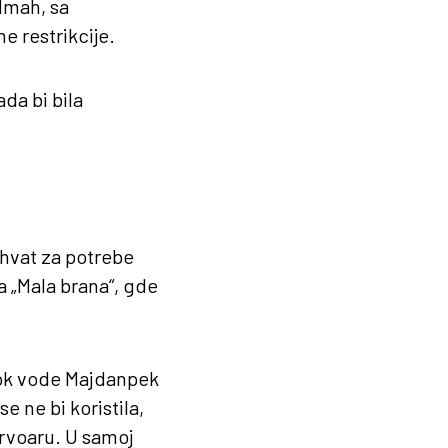
dmah, sa
 restrikcije.
ada bi bila
ahvat za potrebe
a „Mala brana“, gde
otok vode Majdanpek
e ne bi koristila,
rvoaru. U samoj