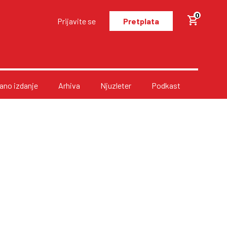
0
Prijavite se
Pretplata
no izdanje
Arhiva
Njuzleter
Podkast