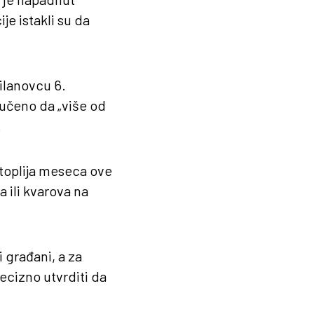
e istakli su da
ilanovcu 6.
učeno da „više od
.
jtoplija meseca ove
 ili kvarova na
i građani, a za
ecizno utvrditi da