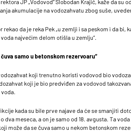
irektora JP „Vodovod“ Slobodan Krajić, kaže da su o
nja akumulacije na vodozahvatu zbog suše, uvedene
r rekao da je reka Pek „u zemlji i sa peskom i da bi, k
 voda najvećim delom otišla u zemlju“.
 čuva samo u betonskom rezervoaru“
vodozahvat koji trenutno koristi vodovod bio vodoz
odozahvat koji je bio predviđen za vodovod takozvan
 voda.
rikcije kada su bile prve najave da će se smanjiti d
io dva meseca, a on je samo od 18. avgusta. Ta voda s
s koji može da se čuva samo u nekom betonskom reze