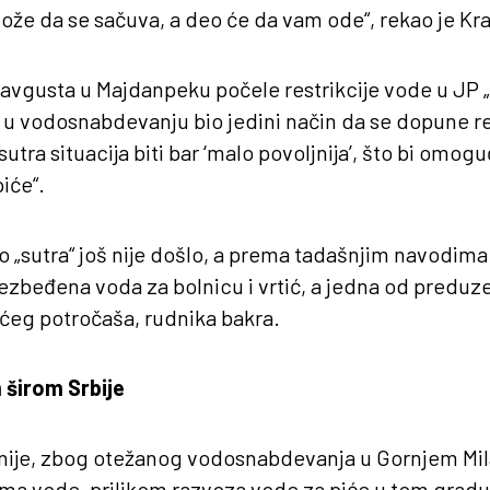
že da se sačuva, a deo će da vam ode“, rekao je Kra
avgusta u Majdanpeku počele restrikcije vode u JP 
d u vodosnabdevanju bio jedini način da se dopune re
utra situacija biti bar ‘malo povoljnija’, što bi omog
iće“.
 „sutra“ još nije došlo, a prema tadašnjim navodima 
zbeđena voda za bolnicu i vrtić, a jedna od preduzet
ećeg potročaša, rudnika bakra.
 širom Srbije
nije, zbog otežanog vodosnabdevanja u Gornjem Mil
jama vode, prilikom razvoza vode za piće u tom grad