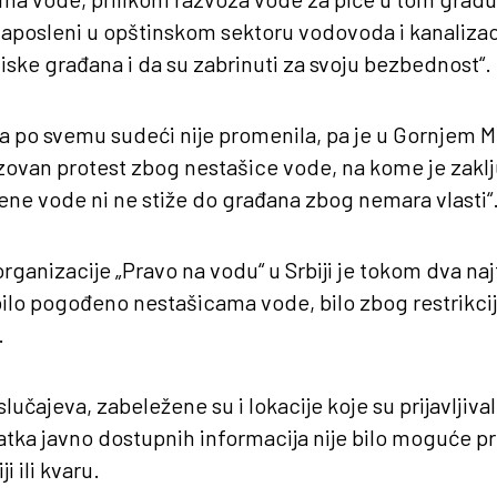
zaposleni u opštinskom sektoru vodovoda i kanalizacij
iske građana i da su zabrinuti za svoju bezbednost“.
da po svemu sudeći nije promenila, pa je u Gornjem M
ovan protest zbog nestašice vode, na kome je zaklj
ne vode ni ne stiže do građana zbog nemara vlasti“
anizacije „Pravo na vodu“ u Srbiji je tokom dva na
lo pogođeno nestašicama vode, bilo zbog restrikcija
.
učajeva, zabeležene su i lokacije koje su prijavljival
tka javno dostupnih informacija nije bilo moguće pr
ji ili kvaru.