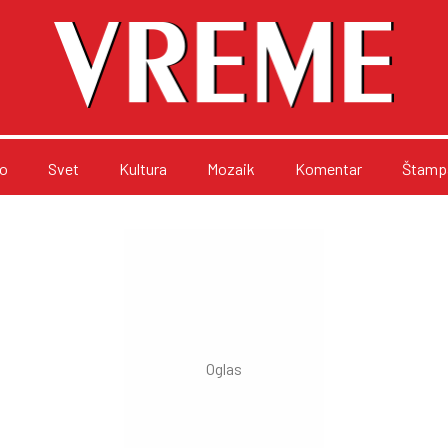
o
Svet
Kultura
Mozaik
Komentar
Štampa