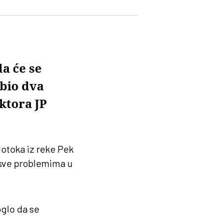
da će se
bio dva
ktora JP
dotoka iz reke Pek
e sve problemima u
oglo da se