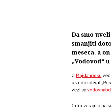
Da smo uveli 
smanjiti dot
meseca, a on 
„Vodovod“ u
U
Majdanpeku
već 
u vodozahvat „Pust
vezi sa
vodosnabd
Odgovarajući na ko