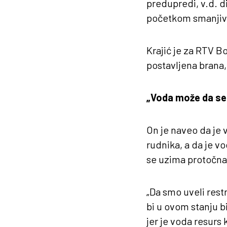
predupredi, v.d. d
početkom smanjiva
Krajić je za RTV Bo
postavljena brana,
„Voda može da se
On je naveo da je 
rudnika, a da je v
se uzima protočna
„Da smo uveli rest
bi u ovom stanju b
jer je voda resur