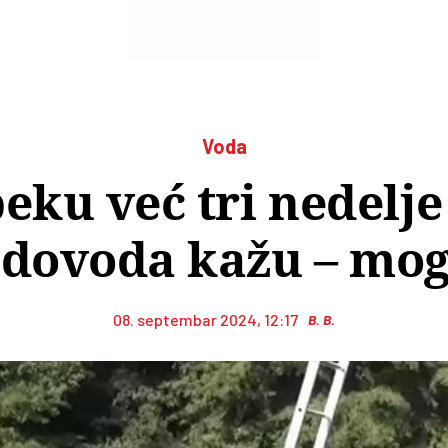
Voda
ku već tri nedelje 
odovoda kažu – mogl
08. septembar 2024, 12:17
B. B.