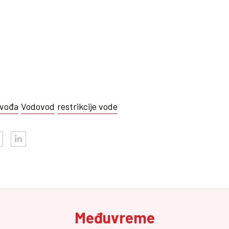
vođa
Vodovod
restrikcije vode
Međuvreme