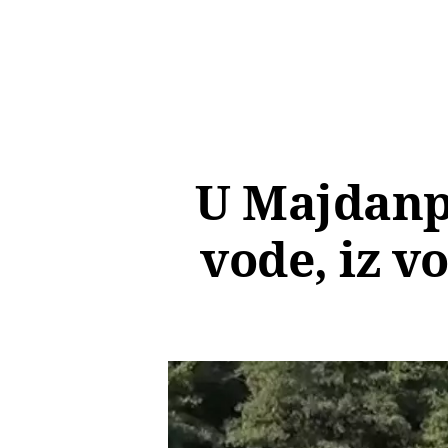
U Majdanpe
vode, iz v