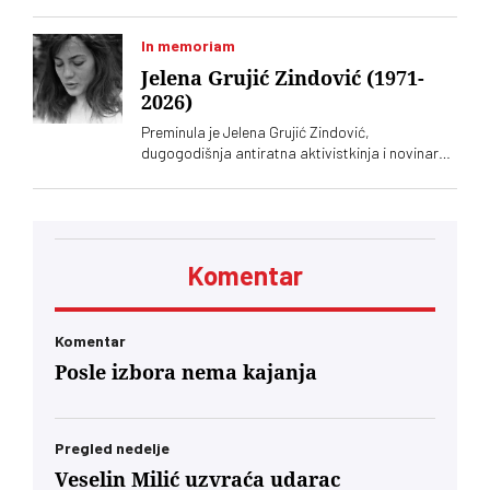
ilegalne zasade marihuane
In memoriam
Jelena Grujić Zindović (1971-
2026)
Preminula je Jelena Grujić Zindović,
dugogodišnja antiratna aktivistkinja i novinarka
„Vremena“
Komentar
Komentar
Posle izbora nema kajanja
Pregled nedelje
Veselin Milić uzvraća udarac