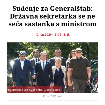
Suđenje za Generalštab:
Državna sekretarka se ne
seća sastanka s ministrom
10. jun 2026, 16:03
B. B.
Ročište na suđenju za slučaj „Generalštab“
Foto: TV FoNet