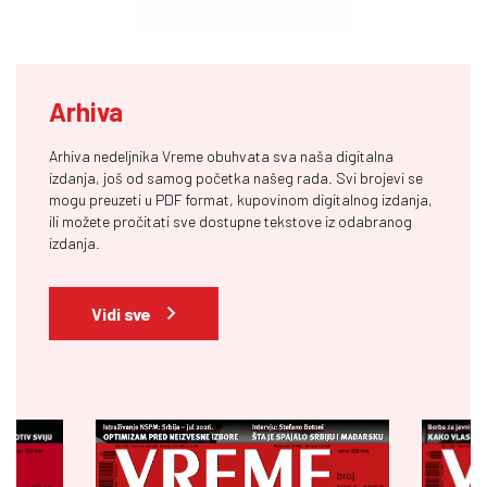
Arhiva
Arhiva nedeljnika Vreme obuhvata sva naša digitalna
izdanja, još od samog početka našeg rada. Svi brojevi se
mogu preuzeti u PDF format, kupovinom digitalnog izdanja,
ili možete pročitati sve dostupne tekstove iz odabranog
izdanja.
Vidi sve