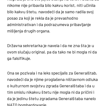
nikome nije pribavila bilo kakvu korist, niti učinila
bilo kakvu štetu, navodeći da je samo radila svoj
posao za koji je rekla da je prevashodno
administrativan i da podrazumeva pribavljanje
mišljenja drugih organa.
Državna sekretarka je navela i da ne zna šta je u
ovom slučaju original, pa da tako ne bi mogla ni da
ga falsifikuje.
Ona se pozivala i na leks specijalis za Generalštab,
navodeći da je njime proglašena ništavnom odluka
o kulturnom svojstvu zgrada Generalštaba i da u
tim smislu nikakvu štetu nije mogla ni da pričini i
da je jedinu štetu zgradama Generalštaba nanelo
NATO bombardovanje.