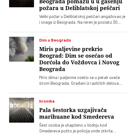
Beograda pomažu u u gašenju
požara u Deliblatskoj peščari
Veliki požar u Deliblatskoj peščari angažovao je
i snage iz Beograda. Na teren je poslato 30
pripadnika Obezbeđenja grada Beograda sa
devet terenskih vozila, a najugroženije je
područje Šumarka
Dim u Beogradu
Miris paljevine prekrio
Beograd: Dim se osećao od
Dorćola do Voždovca i Novog
Beograda
Miris dima i paljevine osetio se u petak uveče
širom Beograda. Građani iz različitih delova
grada prijavljivali su isti problem
hronika
Pala šestorka uzgajivača
marihuane kod Smedereva
Šest osoba je uhapšeno u Vodnju kod
Smedereva pošto je policija onde otkrila