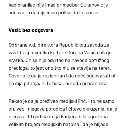
kao branilac nije imao primedbe, Đukanović je
odgovorio da nije imao prilike da ih iznese.
Vasić bez odgovora
Odbrana v.d. direktora Republičkog zavoda za
zaštitu spomenika kulture Gorana Vasića bila je
kratka. On se nije osvrtao na navode optužnog
predloga, to jest ono što mu se stavlja na teret.
Govorio je da je rezigniran i da neće odgovarati ni
na čija pitanja, ni tužioca, ni suda ni branilaca.
Rekao je da je preživeo medijski linč, i to ne samo
on, već i njegova porodica i čitavo okruženje, da je
njegova 30 godina duga karijera bila ugrožena
velikim brojem medijskih natpisa i da je hiljade