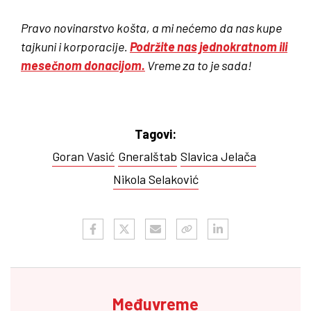
Pravo novinarstvo košta, a mi nećemo da nas kupe
tajkuni i korporacije.
Podržite nas jednokratnom ili
mesečnom donacijom.
Vreme za to je sada!
Tagovi:
Goran Vasić
Gneralštab
Slavica Jelača
Nikola Selaković
Međuvreme