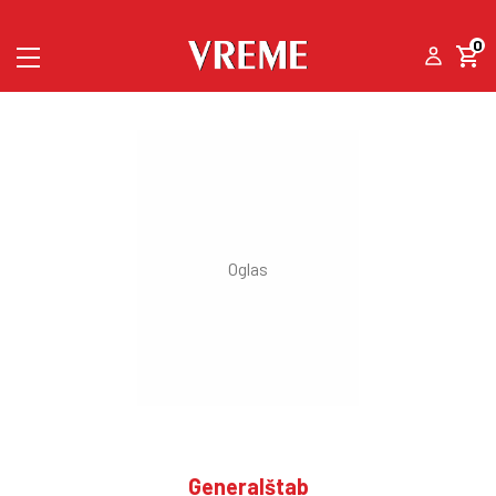
0
Generalštab