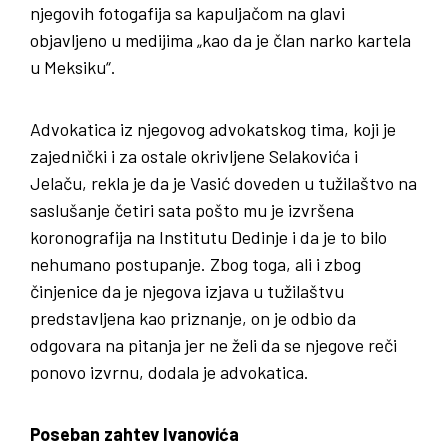
njegovih fotogafija sa kapuljačom na glavi
objavljeno u medijima „kao da je član narko kartela
u Meksiku“.
Advokatica iz njegovog advokatskog tima, koji je
zajednički i za ostale okrivljene Selakovića i
Jelaču, rekla je da je Vasić doveden u tužilaštvo na
saslušanje četiri sata pošto mu je izvršena
koronografija na Institutu Dedinje i da je to bilo
nehumano postupanje. Zbog toga, ali i zbog
činjenice da je njegova izjava u tužilaštvu
predstavljena kao priznanje, on je odbio da
odgovara na pitanja jer ne želi da se njegove reči
ponovo izvrnu, dodala je advokatica.
Poseban zahtev Ivanovića