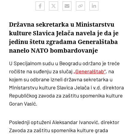
Državna sekretarka u Ministarstvu
kulture Slavica Jelača navela je da je
jedinu štetu zgradama Generalštaba
nanelo NATO bombardovanje
U Specijalnom sudu u Beogradu održano je treće
ročište na suđenju za slučaj
„Generalštab“
, na
kojem su odbrane izneli državna sekretarka u
Ministarstvu kulture Slavica Jelača i v.d. direktora
Republičkog zavoda za zaštitu spomenika kulture
Goran Vasić.
Poslednji optuženi Aleksandar Ivanović, direktor
Zavoda za zaštitu spomenika kulture grada