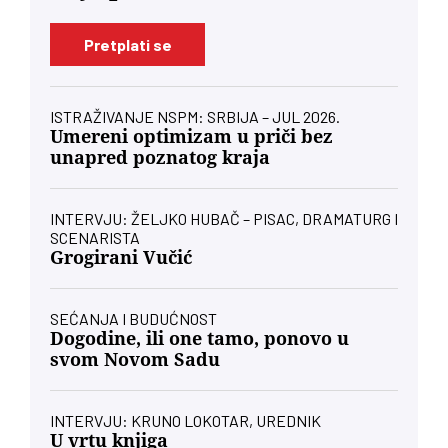
Pretplati se
ISTRAŽIVANJE NSPM: SRBIJA – JUL 2026.
Umereni optimizam u priči bez
unapred poznatog kraja
INTERVJU: ŽELJKO HUBAČ – PISAC, DRAMATURG I
SCENARISTA
Grogirani Vučić
SEĆANJA I BUDUĆNOST
Dogodine, ili one tamo, ponovo u
svom Novom Sadu
INTERVJU: KRUNO LOKOTAR, UREDNIK
U vrtu knjiga