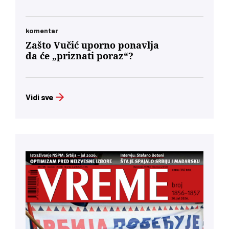
komentar
Zašto Vučić uporno ponavlja
da će „priznati poraz“?
Vidi sve