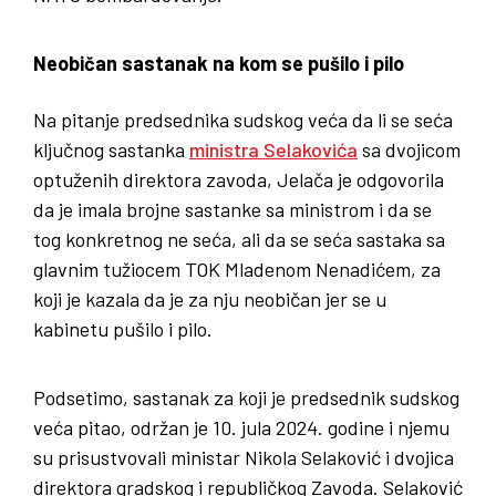
Neobičan sastanak na kom se pušilo i pilo
Na pitanje predsednika sudskog veća da li se seća
ključnog sastanka
ministra Selakovića
sa dvojicom
optuženih direktora zavoda, Jelača je odgovorila
da je imala brojne sastanke sa ministrom i da se
tog konkretnog ne seća, ali da se seća sastaka sa
glavnim tužiocem TOK Mladenom Nenadićem, za
koji je kazala da je za nju neobičan jer se u
kabinetu pušilo i pilo.
Podsetimo, sastanak za koji je predsednik sudskog
veća pitao, održan je 10. jula 2024. godine i njemu
su prisustvovali ministar Nikola Selaković i dvojica
direktora gradskog i republičkog Zavoda. Selaković