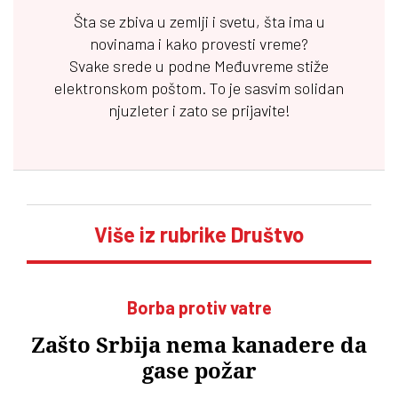
Šta se zbiva u zemlji i svetu, šta ima u
novinama i kako provesti vreme?
Svake srede u podne
Međuvreme
stiže
elektronskom poštom. To je sasvim solidan
njuzleter i zato se prijavite!
Više iz rubrike Društvo
Borba protiv vatre
Zašto Srbija nema kanadere da
gase požar