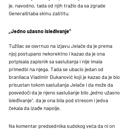
je, navodno, tada od njih tražio da sa zgrade
Generalštaba skinu zaštitu.
„Jedno užasno isleđivanje“
Tužilac se osvrnuo na izjavu Jelače da je prema
njoj postupano nekorektno i kazao da je ona
potpisala zapisnik sa saslušanja i nije imala
primedbi na njega. Tada se ubacio jedan od
branilaca Vladimir Đukanović koji je kazao da je bio
prisustan tokom saslušanja Jelače i da može da
posvedoči da je njeno saslušanje bilo „jedno užasno
isleđivanje“, da je ona bila pod stresom i jedva
čekala da izađe napolje.
Na komentar predsednika sudskog veća da ni on