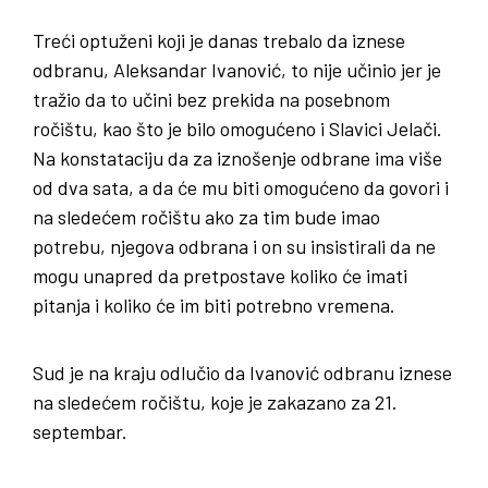
Treći optuženi koji je danas trebalo da iznese
odbranu, Aleksandar Ivanović, to nije učinio jer je
tražio da to učini bez prekida na posebnom
ročištu, kao što je bilo omogućeno i Slavici Jelači.
Na konstataciju da za iznošenje odbrane ima više
od dva sata, a da će mu biti omogućeno da govori i
na sledećem ročištu ako za tim bude imao
potrebu, njegova odbrana i on su insistirali da ne
mogu unapred da pretpostave koliko će imati
pitanja i koliko će im biti potrebno vremena.
Sud je na kraju odlučio da Ivanović odbranu iznese
na sledećem ročištu, koje je zakazano za 21.
septembar.