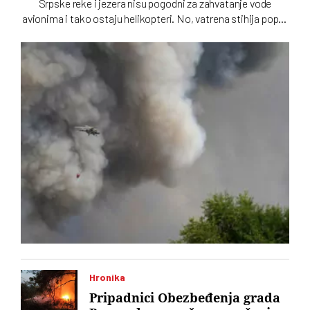
Srpske reke i jezera nisu pogodni za zahvatanje vode
avionima i tako ostaju helikopteri. No, vatrena stihija poput
one u Deliblatskoj peščari ne može da se pobedi samo iz
vazduha
Hronika
Pripadnici Obezbeđenja grada