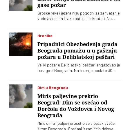
gase požar
Srpske reke i jezera nisu pogodni za zahvatanje
vode avionima i tako ostaju helikopteri. No,
vatrena stihija poput one u Deliblatskoj peščari
ne može da se pobedi samo iz vazduha
Hronika
Pripadnici Obezbeđenja grada
Beograda pomažu u u gašenju
požara u Deliblatskoj peščari
Veliki požar u Deliblatskoj peščari angažovao je
i snage iz Beograda. Na teren je poslato 30
pripadnika Obezbeđenja grada Beograda sa
devet terenskih vozila, a najugroženije je
područje Šumarka
Dim u Beogradu
Miris paljevine prekrio
Beograd: Dim se osećao od
Dorćola do Voždovca i Novog
Beograda
Miris dima i paljevine osetio se u petak uveče
širom Beograda. Građani iz različitih delova