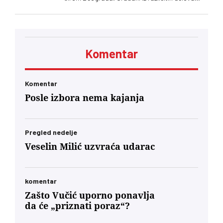
grada prijavljivali su isti problem
Komentar
Komentar
Posle izbora nema kajanja
Pregled nedelje
Veselin Milić uzvraća udarac
komentar
Zašto Vučić uporno ponavlja
da će „priznati poraz“?