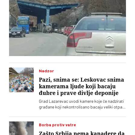
Nadzor
Pazi, snima se: Leskovac snima
kamerama ljude koji bacaju
đubre i prave divlje deponije
Grad Lazarevac uvodi kamere koje će nadzirati
građane koji nekontrolisano bacaju veliki otpad.
Grad na ovaj način pokušava da reši problem
divljih deponija
Borba protiv vatre
Zašto Srbija nema kanadere da