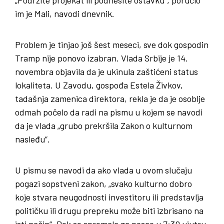
im je Mali, navodi dnevnik.
Problem je tinjao još šest meseci, sve dok gospodin
Tramp nije ponovo izabran. Vlada Srbije je 14.
novembra objavila da je ukinula zaštićeni status
lokaliteta. U Zavodu, gospođa Estela Živkov,
tadašnja zamenica direktora, rekla je da je osoblje
odmah počelo da radi na pismu u kojem se navodi
da je vlada „grubo prekršila Zakon o kulturnom
nasleđu“.
U pismu se navodi da ako vlada u ovom slučaju
pogazi sopstveni zakon, „svako kulturno dobro
koje stvara neugodnosti investitoru ili predstavlja
političku ili drugu prepreku može biti izbrisano na
isti način“. Dok se spremala za posao u 7:30 ujutru