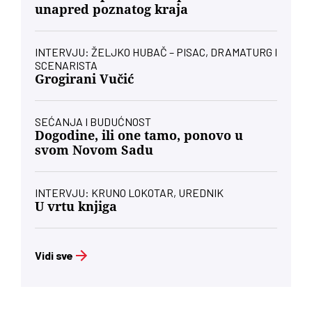
unapred poznatog kraja
INTERVJU: ŽELJKO HUBAČ – PISAC, DRAMATURG I
SCENARISTA
Grogirani Vučić
SEĆANJA I BUDUĆNOST
Dogodine, ili one tamo, ponovo u
svom Novom Sadu
INTERVJU: KRUNO LOKOTAR, UREDNIK
U vrtu knjiga
Vidi sve