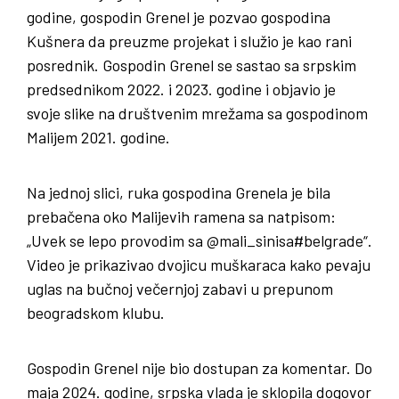
godine, gospodin Grenel je pozvao gospodina
Kušnera da preuzme projekat i služio je kao rani
posrednik. Gospodin Grenel se sastao sa srpskim
predsednikom 2022. i 2023. godine i objavio je
svoje slike na društvenim mrežama sa gospodinom
Malijem 2021. godine.
Na jednoj slici, ruka gospodina Grenela je bila
prebačena oko Malijevih ramena sa natpisom:
„Uvek se lepo provodim sa @mali_sinisa#belgrade“.
Video je prikazivao dvojicu muškaraca kako pevaju
uglas na bučnoj večernjoj zabavi u prepunom
beogradskom klubu.
Gospodin Grenel nije bio dostupan za komentar. Do
maja 2024. godine, srpska vlada je sklopila dogovor