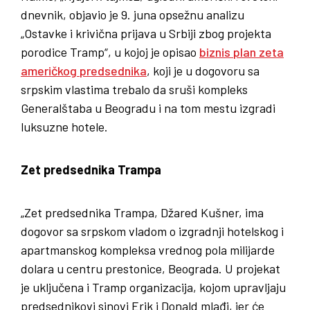
dnevnik, objavio je 9. juna opsežnu analizu
„Ostavke i krivična prijava u Srbiji zbog projekta
porodice Tramp“, u kojoj je opisao
biznis plan zeta
američkog predsednika
, koji je u dogovoru sa
srpskim vlastima trebalo da sruši kompleks
Generalštaba u Beogradu i na tom mestu izgradi
luksuzne hotele.
Zet predsednika Trampa
„Zet predsednika Trampa, Džared Kušner, ima
dogovor sa srpskom vladom o izgradnji hotelskog i
apartmanskog kompleksa vrednog pola milijarde
dolara u centru prestonice, Beograda. U projekat
je uključena i Tramp organizacija, kojom upravljaju
predsednikovi sinovi Erik i Donald mlađi, jer će