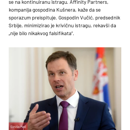
se na kontinuiranu istragu. Affinity Partners,
kompanija gospodina Kušnera, kaže da se
sporazum preispituje. Gospodin Vučić, predsednik
Srbije, minimizirao je krivičnu istragu, rekavši da
„nije bilo nikakvog falsifikata“.
Siniša Mali