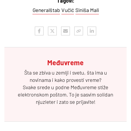
Tagovi:
Generalštab
Vučić
Siniša Mali
Međuvreme
Šta se zbiva u zemlji i svetu, šta ima u
novinama i kako provesti vreme?
Svake srede u podne
Međuvreme
stiže
elektronskom poštom. To je sasvim solidan
njuzleter i zato se prijavite!