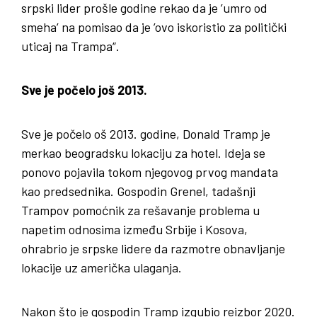
srpski lider prošle godine rekao da je ’umro od
smeha’ na pomisao da je ’ovo iskoristio za politički
uticaj na Trampa“.
Sve je počelo još 2013.
Sve je počelo oš 2013. godine, Donald Tramp je
merkao beogradsku lokaciju za hotel. Ideja se
ponovo pojavila tokom njegovog prvog mandata
kao predsednika. Gospodin Grenel, tadašnji
Trampov pomoćnik za rešavanje problema u
napetim odnosima između Srbije i Kosova,
ohrabrio je srpske lidere da razmotre obnavljanje
lokacije uz američka ulaganja.
Nakon što je gospodin Tramp izgubio reizbor 2020.