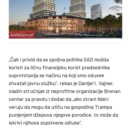
Trampov hotel
„Čak i privid da se spoljna politika SAD možda
koristi za ličnu finansijsku korist predsednika
suprotstavlja se načinu na koji smo oduvek
shvatali javnu službu“, rekao je Danijel I. Vajner,
vladin stručnjak iz neprofitne organizacije Brenan
centar za pravdu i dodao da „ako strani lideri
veruju da mogu da utiču na gospodina Trampa
punjenjem džepova njegove porodice, to može da
iskrivi njihove sopstvene odluke“.