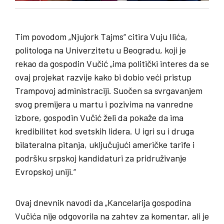
Tim povodom „Njujork Tajms“ citira Vuju Ilića,
politologa na Univerzitetu u Beogradu, koji je
rekao da gospodin Vučić „ima politički interes da se
ovaj projekat razvije kako bi dobio veći pristup
Trampovoj administraciji. Suočen sa svrgavanjem
svog premijera u martu i pozivima na vanredne
izbore, gospodin Vučić želi da pokaže da ima
kredibilitet kod svetskih lidera. U igri su i druga
bilateralna pitanja, uključujući američke tarife i
podršku srpskoj kandidaturi za pridruživanje
Evropskoj uniji.“
Ovaj dnevnik navodi da „Kancelarija gospodina
Vučića nije odgovorila na zahtev za komentar, ali je