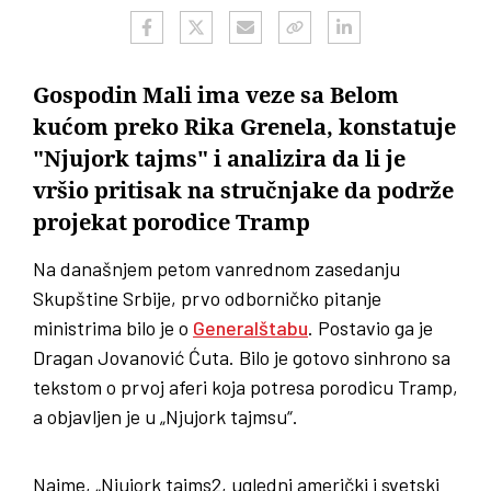
Gospodin Mali ima veze sa Belom
kućom preko Rika Grenela, konstatuje
"Njujork tajms" i analizira da li je
vršio pritisak na stručnjake da podrže
projekat porodice Tramp
Na današnjem petom vanrednom zasedanju
Skupštine Srbije, prvo odborničko pitanje
ministrima bilo je o
Generalštabu
. Postavio ga je
Dragan Jovanović Ćuta. Bilo je gotovo sinhrono sa
tekstom o prvoj aferi koja potresa porodicu Tramp,
a objavljen je u „Njujork tajmsu“.
Naime, „Njujork tajms2, ugledni američki i svetski