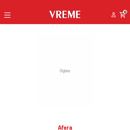
0
Afera