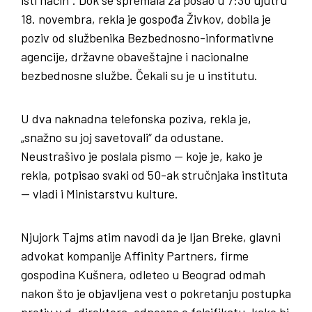
18. novembra, rekla je gospođa Živkov, dobila je
poziv od službenika Bezbednosno-informativne
agencije, državne obaveštajne i nacionalne
bezbednosne službe. Čekali su je u institutu.
U dva naknadna telefonska poziva, rekla je,
„snažno su joj savetovali“ da odustane.
Neustrašivo je poslala pismo — koje je, kako je
rekla, potpisao svaki od 50-ak stručnjaka instituta
— vladi i Ministarstvu kulture.
Njujork Tajms atim navodi da je Ijan Breke, glavni
advokat kompanije Affinity Partners, firme
gospodina Kušnera, odleteo u Beograd odmah
nakon što je objavljena vest o pokretanju postupka
protiv v.d. direktora, odnosno o falsifikatu, kako bi