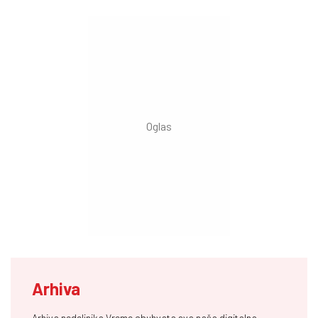
Arhiva
Arhiva nedeljnika Vreme obuhvata sva naša digitalna