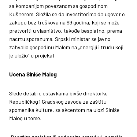
sa kompanijom povezanom sa gospodinom
Kušnerom. Složila se da investitorima da ugovor o
zakupu bez troškova na 99 godina, koji se može
pretvoriti u vlasništvo, takođe besplatno, prema
nacrtu sporazuma. Srpski ministar se javno
zahvalio gospodinu Malom na „energiji i trudu koji
je uložio“ u projekat.
Ucena Siniše Malog
Slede detalji o ostavkama bivše direktorke
Republičkog i Gradskog zavoda za zaštitu
spomenika kulture, sa akcentom na ulozi Siniše
Malog u tome.
„Podržite projekat ili podnesite ostavku“, poručio