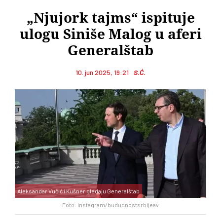
„Njujork tajms“ ispituje
ulogu Siniše Malog u aferi
Generalštab
10. jun 2025, 19:21
S.Ć.
Aleksandar Vučić i Kušner gledaju Generalštab
Foto: Instagram/buducnostsrbijeav