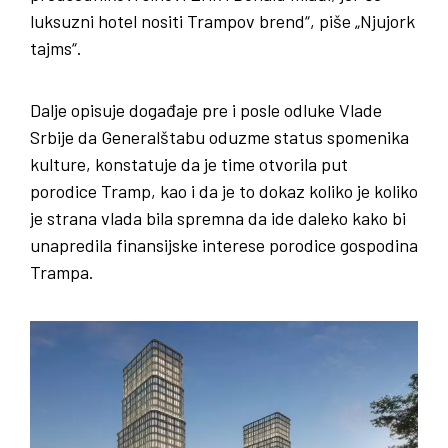
luksuzni hotel nositi Trampov brend“, piše „Njujork
tajms“.
Dalje opisuje događaje pre i posle odluke Vlade
Srbije da Generalštabu oduzme status spomenika
kulture, konstatuje da je time otvorila put
porodice Tramp, kao i da je to dokaz koliko je koliko
je strana vlada bila spremna da ide daleko kako bi
unapredila finansijske interese porodice gospodina
Trampa.