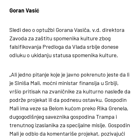
Goran Vasić
Sledi deo o optužbi Gorana Vasiča, v.d. direktora
Zavoda za zaštitu spomenika kulture zbog
falsifikovanja Predloga da Vlada srbije donese
odluku o ukidanju statusa spomenika kulture,
„Ali jedno pitanje koje je javno pokrenuto jeste da li
je Siniša Mali, moćni ministar finansija u Srbiji,
vršio pritisak na zvaničnike za kulturno nasleđe da
podrže projekat ili da podnesu ostavku. Gospodin
Mali ima veze sa Belom kućom preko Rika Grenela,
dugogodišnjeg saveznika gospodina Trampa i
trenutnog izaslanika za specijalne misije. Gospodin
Mali je odbio da komentariše projekat, pozivajući