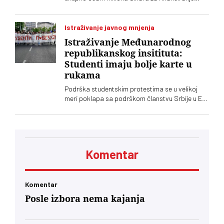
tabloida „Informer“, kaže Jelena Milošević,
narodna poslanica Stranke slobode i pravde
Istraživanje javnog mnjenja
Istraživanje Međunarodnog
republikanskog insitituta:
Studenti imaju bolje karte u
rukama
Podrška studentskim protestima se u velikoj
meri poklapa sa podrškom članstvu Srbije u EU.
Stručnjaci ipak ocenjuju da to neće biti jedna od
ključnih tema predstojeće izborne kampanje.
Kak god, i istraživanje Međunarodnog
republikanskog instituta pokazuje da studenti u
rukama imaju bolje karte od režimskih partija
Komentar
Komentar
Posle izbora nema kajanja