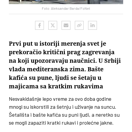
Foto: Aleksandar Barda/FoNet
Prvi put u istoriji merenja svet je
prekoračio kritični prag zagrevanja
na koji upozoravaju naučnici. U Srbiji
vlada mediteranska zima. Bašte
kafića su pune, ljudi se šetaju u
majicama sa kratkim rukavima
Nesvakidašnje lepo vreme za ovo doba godine
mnogi su iskorstili za šetnju i uživanje na suncu.
Šetališta i bašte kafića su puni ljudi, a neretko su
se mogli zapaziti kratki rukavi i prolećne jakne.