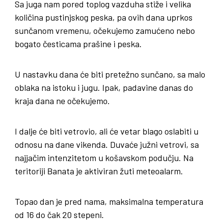
Sa juga nam pored toplog vazduha stiže i velika
količina pustinjskog peska, pa ovih dana uprkos
sunčanom vremenu, očekujemo zamućeno nebo
bogato česticama prašine i peska.
U nastavku dana će biti pretežno sunčano, sa malo
oblaka na istoku i jugu. Ipak, padavine danas do
kraja dana ne očekujemo.
I dalje će biti vetrovio, ali će vetar blago oslabiti u
odnosu na dane vikenda. Duvaće južni vetrovi, sa
najjačim intenzitetom u košavskom podučju. Na
teritoriji Banata je aktiviran žuti meteoalarm.
Topao dan je pred nama, maksimalna temperatura
od 16 do čak 20 stepeni.