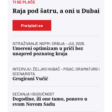
TI SE PLAČE
Raja pod šatru, a oni u Dubai
Pretplati se
ISTRAŽIVANJE NSPM: SRBIJA – JUL 2026.
Umereni optimizam u priči bez
unapred poznatog kraja
INTERVJU: ŽELJKO HUBAČ – PISAC, DRAMATURG I
SCENARISTA
Grogirani Vučić
SEĆANJA I BUDUĆNOST
Dogodine, ili one tamo, ponovo u
svom Novom Sadu