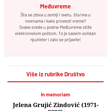
Međuvreme
Šta se zbiva u zemlji i svetu, šta ima u
novinama i kako provesti vreme?
Svake srede u podne
Međuvreme
stiže
elektronskom poštom. To je sasvim solidan
njuzleter i zato se prijavite!
Više iz rubrike Društvo
In memoriam
Jelena Grujić Zindović (1971-