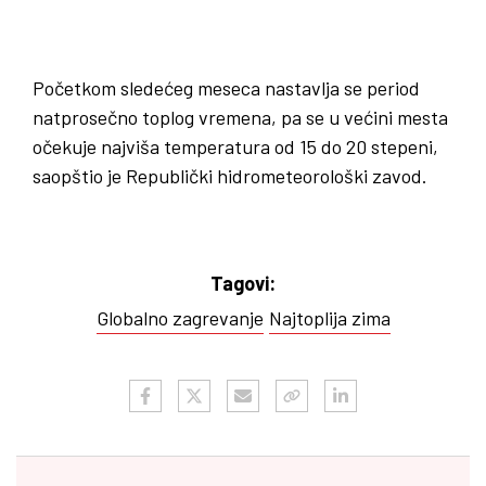
Početkom sledećeg meseca nastavlja se period
natprosečno toplog vremena, pa se u većini mesta
očekuje najviša temperatura od 15 do 20 stepeni,
saopštio je Republički hidrometeorološki zavod.
Tagovi:
Globalno zagrevanje
Najtoplija zima