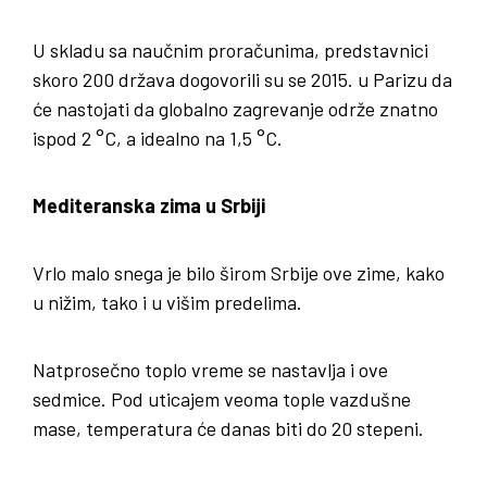
U skladu sa naučnim proračunima, predstavnici
skoro 200 država dogovorili su se 2015. u Parizu da
će nastojati da globalno zagrevanje održe znatno
ispod 2 °C, a idealno na 1,5 °C.
Mediteranska zima u Srbiji
Vrlo malo snega je bilo širom Srbije ove zime, kako
u nižim, tako i u višim predelima.
Natprosečno toplo vreme se nastavlja i ove
sedmice. Pod uticajem veoma tople vazdušne
mase, temperatura će danas biti do 20 stepeni.