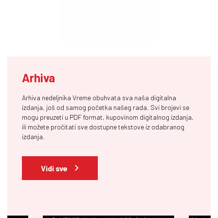
Arhiva
Arhiva nedeljnika Vreme obuhvata sva naša digitalna
izdanja, još od samog početka našeg rada. Svi brojevi se
mogu preuzeti u PDF format, kupovinom digitalnog izdanja,
ili možete pročitati sve dostupne tekstove iz odabranog
izdanja.
Vidi sve