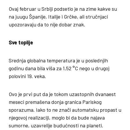
Ovaj februar u Srbiji podsetio je na zime kakve su
na juugu Španije, Italije i Grčke, ali stručnjaci
upozoravaju da to nije dobar znak.
Sve toplije
Srednja globalna temperatura je u poslednjih
godinu dana bila viša za 1,52 °C nego u drugoj
polovini 19. veka.
Ovo je prvi put da je tokom uzastopnih dvanaest
meseci premašena donja granica Pariskog
sporazuma. Iako to ne znači automatsku propast u
njegovoj realizaciji, moglo bi da bude najava
sumorne, uzavrelije budućnosti na planeti.