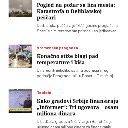
Pogled na požar sa lica mesta:
Katastrofa u Deliblatskoj
peščari
Deliblatska peščara je 1977. godine proglašena
Specijalnim rezervatom prirode kao jedinstveni
biodiverzitet formiran na peščanom tlu, kakav
ne postoji nigde drugde u Evropi. Sada gori
preko 700 hektara. Stefan Cvetković,
Vremenska prognoza
evakuisani žitelj sela Šumarak, priča za „Vreme“
Konačno stiže blagi pad
kako to doživljava
temperature i kiša
U narednih nekoliko sati na području šireg
područja Beograda, ali i u Banatu i Timočkoj
Krajini kao i na području Šumadije i Pomoravlja,
juga Bačke i u brdsko-planinskim predelima
mogu se očekivati padavine, objavio je RHMZ
Tabloidi
Kako gradovi Srbije finansiraju
„Informer“: Tri ugovora – osam
miliona dinara
Iz budžeta gradova Niš, Vranje i Bor otišlo je
ukupno osam miliona dinara za finansiranje