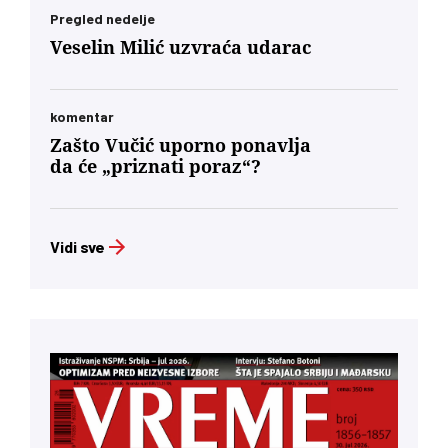
Pregled nedelje
Veselin Milić uzvraća udarac
komentar
Zašto Vučić uporno ponavlja
da će „priznati poraz“?
Vidi sve