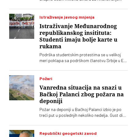
tabloida „Informer“, kaže Jelena Milošević,
narodna poslanica Stranke slobode i pravde
Istraživanje javnog mnjenja
Istraživanje Međunarodnog
republikanskog insitituta:
Studenti imaju bolje karte u
rukama
Podrška studentskim protestima se u velikoj
meri poklapa sa podrškom članstvu Srbije u EU.
Stručnjaci ipak ocenjuju da to neće biti jedna od
ključnih tema predstojeće izborne kampanje.
Kak god, i istraživanje Međunarodnog
Požari
republikanskog instituta pokazuje da studenti u
Vanredna situacija na snazi u
rukama imaju bolje karte od režimskih partija
Bačkoj Palanci zbog požara na
deponiji
Požar na deponiji u Bačkoj Palanci izbio je po
treći put u poslednjih nekoliko nedelja. Gust dim
se proširio po naselju. Građani upozoravaju na
zagađenje i otežano disanje
Republički geogetski zavod