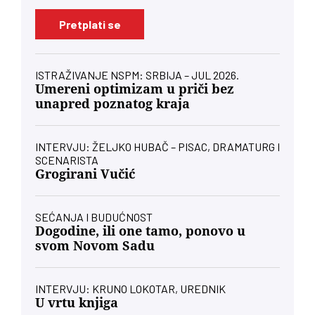
Pretplati se
ISTRAŽIVANJE NSPM: SRBIJA – JUL 2026.
Umereni optimizam u priči bez
unapred poznatog kraja
INTERVJU: ŽELJKO HUBAČ – PISAC, DRAMATURG I
SCENARISTA
Grogirani Vučić
SEĆANJA I BUDUĆNOST
Dogodine, ili one tamo, ponovo u
svom Novom Sadu
INTERVJU: KRUNO LOKOTAR, UREDNIK
U vrtu knjiga