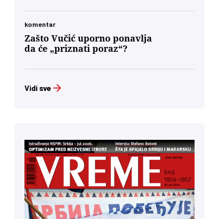
komentar
Zašto Vučić uporno ponavlja
da će „priznati poraz“?
Vidi sve