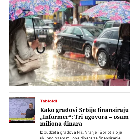
Tabloidi
Kako gradovi Srbije finansiraju
„Informer“: Tri ugovora – osam
miliona dinara
Iz budžeta gradova Niš, Vranje i Bor otišlo je
ukupno osam miliona dinara za finansiranje