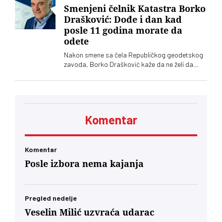
Smenjeni čelnik Katastra Borko
Drašković: Dođe i dan kad
posle 11 godina morate da
odete
Nakon smene sa čela Republičkog geodetskog
zavoda, Borko Drašković kaže da ne želi da
spekuliše o razlozima odluke Vlade Srbije
Komentar
Komentar
Posle izbora nema kajanja
Pregled nedelje
Veselin Milić uzvraća udarac