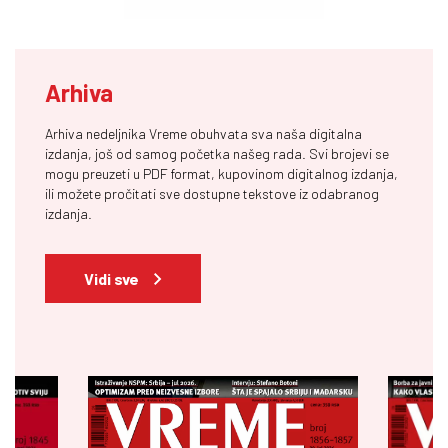
Arhiva
Arhiva nedeljnika Vreme obuhvata sva naša digitalna
izdanja, još od samog početka našeg rada. Svi brojevi se
mogu preuzeti u PDF format, kupovinom digitalnog izdanja,
ili možete pročitati sve dostupne tekstove iz odabranog
izdanja.
Vidi sve