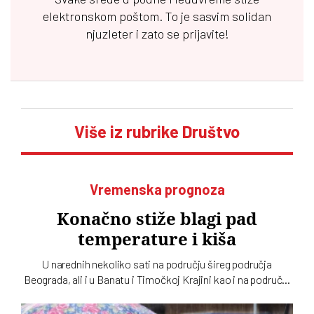
elektronskom poštom. To je sasvim solidan
njuzleter i zato se prijavite!
Više iz rubrike Društvo
Vremenska prognoza
Konačno stiže blagi pad
temperature i kiša
U narednih nekoliko sati na području šireg područja
Beograda, ali i u Banatu i Timočkoj Krajini kao i na području
Šumadije i Pomoravlja, juga Bačke i u brdsko-planinskim
predelima mogu se očekivati padavine, objavio je RHMZ