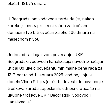
plaćati 191,74 dinara.
U Beogradskom vodovodu tvrde da će, nakon
korekcije cene, prosečni račun za tročlano
domaćinstvo biti uvećan za oko 300 dinara na
mesečnom nivou.
Jedan od razloga ovom povećanju, JKP
Beogradski vodovod i kanalizacija navodi „značajan
uticaj Odluke o povećanju minimalne cene rada za
13,7 odsto od 1. januara 2025. godine, koju je
donela Vlada Srbije, jer će to dovesti do povećanje
troškova zarada zaposlenih, odnosno uticaće na
ukupne troškove JKP Beogradski vodovod i
kanalizacija“.