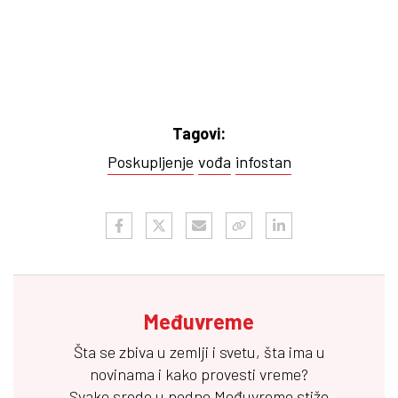
Tagovi:
Poskupljenje
vođa
infostan
Međuvreme
Šta se zbiva u zemlji i svetu, šta ima u
novinama i kako provesti vreme?
Svake srede u podne
Međuvreme
stiže