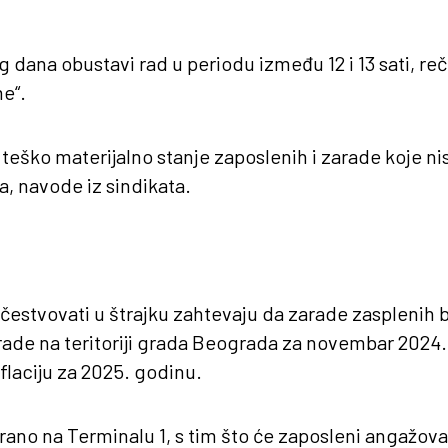
g dana obustavi rad u periodu između 12 i 13 sati, re
e“.
e teško materijalno stanje zaposlenih i zarade koje n
a, navode iz sindikata.
učestvovati u štrajku zahtevaju da zarade zasplenih
arade na teritoriji grada Beograda za novembar 2024
flaciju za 2025. godinu.
irano na Terminalu 1, s tim što će zaposleni angažov