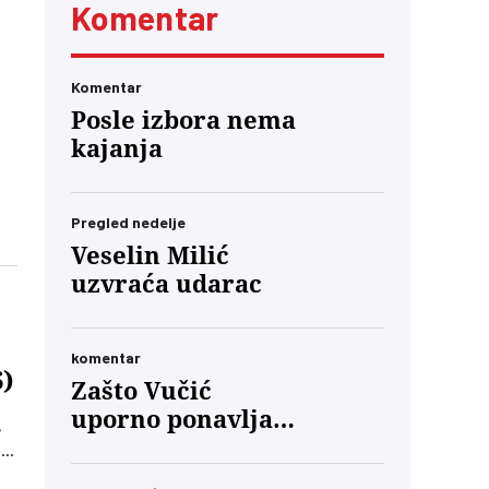
Komentar
Komentar
Posle izbora nema
kajanja
Pregled nedelje
Veselin Milić
uzvraća udarac
komentar
6)
Zašto Vučić
uporno ponavlja
,
da će „priznati
ja
poraz“?