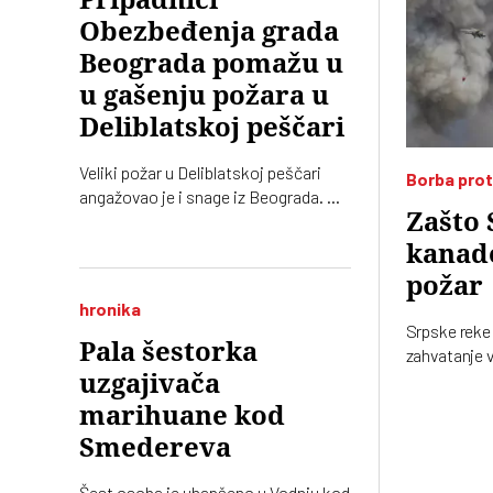
Obezbeđenja grada
Beograda pomažu u
u gašenju požara u
Deliblatskoj peščari
Veliki požar u Deliblatskoj peščari
Borba prot
angažovao je i snage iz Beograda. Na
Zašto 
teren je poslato 30 pripadnika
Obezbeđenja grada Beograda sa
kanade
devet terenskih vozila, a
požar
najugroženije je područje Šumarka
hronika
Srpske reke 
Pala šestorka
zahvatanje 
ostaju helik
uzgajivača
poput one u 
marihuane kod
može da se 
Smedereva
Šest osoba je uhapšeno u Vodnju kod