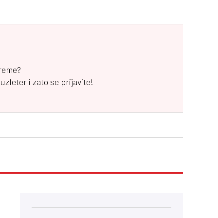
vreme?
leter i zato se prijavite!