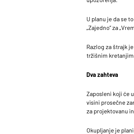
U planu je da se to
„Zajedno“ za „Vrem
Razlog za štrajk j
tržišnim kretanjim
Dva zahteva
Zaposleni koji će 
visini prosečne z
za projektovanu in
Okupljanje je plan