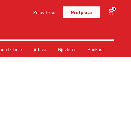
0
Prijavite se
Pretplata
no izdanje
Arhiva
Njuzleter
Podkast