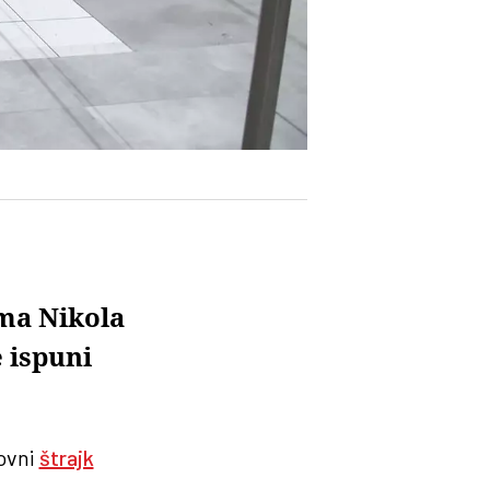
ma Nikola
 ispuni
ovni
štrajk