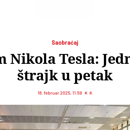
Saobraćaj
 Nikola Tesla: Jed
štrajk u petak
18. februar 2025, 11:59
K. S.