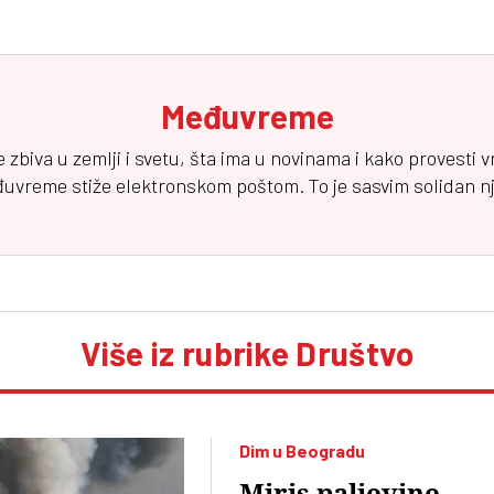
Međuvreme
e zbiva u zemlji i svetu, šta ima u novinama i kako provesti 
đuvreme
stiže elektronskom poštom. To je sasvim solidan njuz
Više iz rubrike Društvo
Dim u Beogradu
Miris paljevine