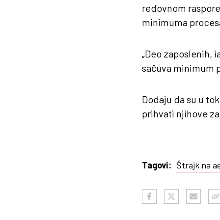
redovnom raspored
minimuma procesa
„Deo zaposlenih, i
sačuva minimum pr
Dodaju da su u to
prihvati njihove z
Štrajk na 
Tagovi: