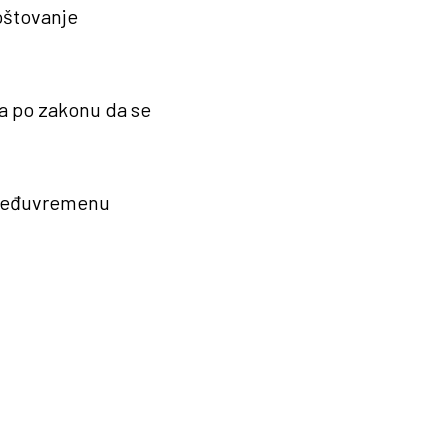
oštovanje
ra po zakonu da se
 međuvremenu