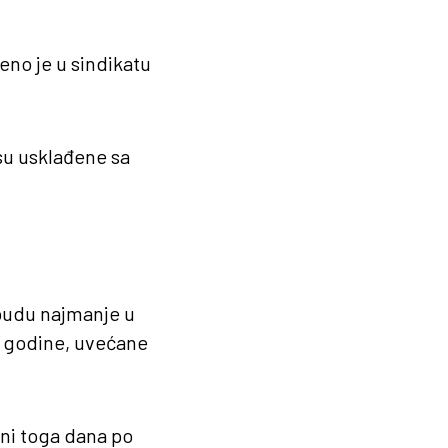
čeno je u sindikatu
isu usklađene sa
 budu najmanje u
. godine, uvećane
ani toga dana po