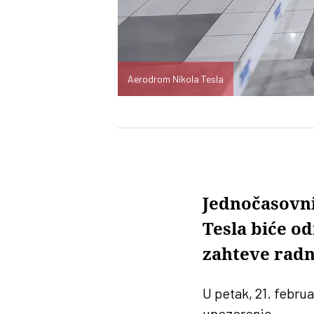
Aerodrom Nikola Tesla
Jednočasovni
Tesla biće o
zahteve radn
U petak, 21. febru
upozorenja.