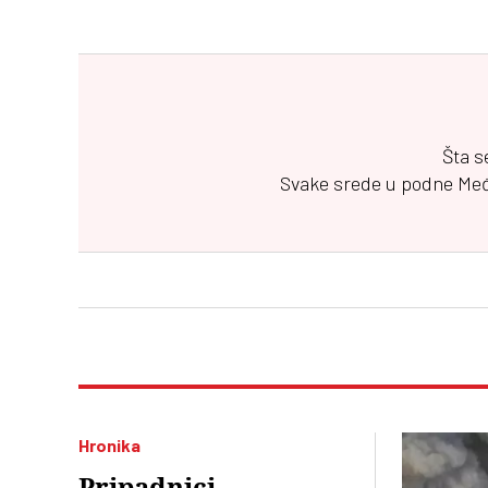
Šta s
Svake srede u podne
Me
Hronika
Pripadnici