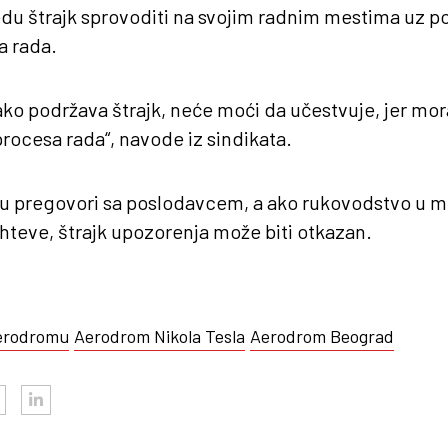
u štrajk sprovoditi na svojim radnim mestima uz p
 rada.
ako podržava štrajk, neće moći da učestvuje, jer mo
ocesa rada“, navode iz sindikata.
ku pregovori sa poslodavcem, a ako rukovodstvo u
ahteve, štrajk upozorenja može biti otkazan.
aerodromu
Aerodrom Nikola Tesla
Aerodrom Beograd