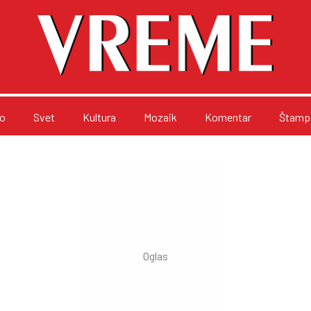
o
Svet
Kultura
Mozaik
Komentar
Štampa