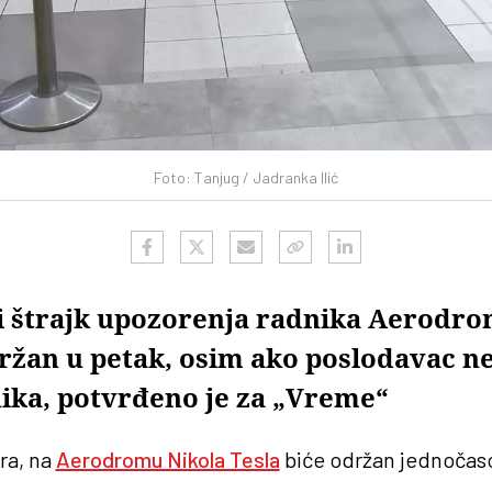
Foto: Tanjug / Jadranka Ilić
 štrajk upozorenja radnika Aerodro
držan u petak, osim ako poslodavac ne
ika, potvrđeno je za „Vreme“
ara, na
Aerodromu Nikola Tesla
biće održan jednočas