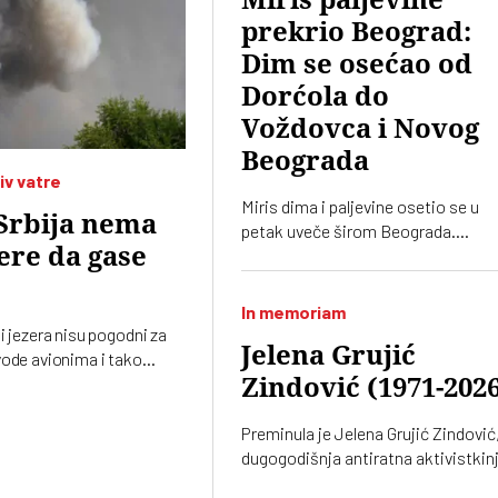
prekrio Beograd:
Dim se osećao od
Dorćola do
Voždovca i Novog
Beograda
iv vatre
Miris dima i paljevine osetio se u
Srbija nema
petak uveče širom Beograda.
re da gase
Građani iz različitih delova grada
prijavljivali su isti problem
In memoriam
i jezera nisu pogodni za
Jelena Grujić
vode avionima i tako
opteri. No, vatrena stihija
Zindović (1971-202
Deliblatskoj peščari ne
pobedi samo iz vazduha
Preminula je Jelena Grujić Zindović
dugogodišnja antiratna aktivistkin
i novinarka „Vremena“