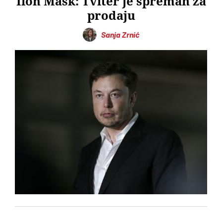
Ilon Mask: Tviter je spreman za
prodaju
Sanja Zrnić