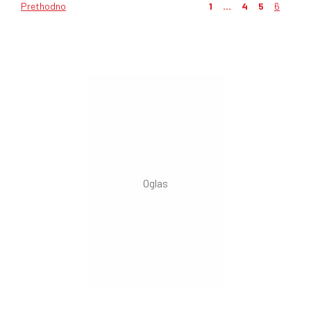
Prethodno
1
…
4
5
6