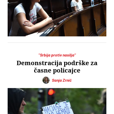
"Srbija protiv nasilja"
Demonstracija podrške za
časne policajce
Sanja Zrnić