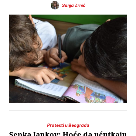
Sanja Zrnić
Protesti u Beogradu
Senka Jankov: Hoće da ućutkaju