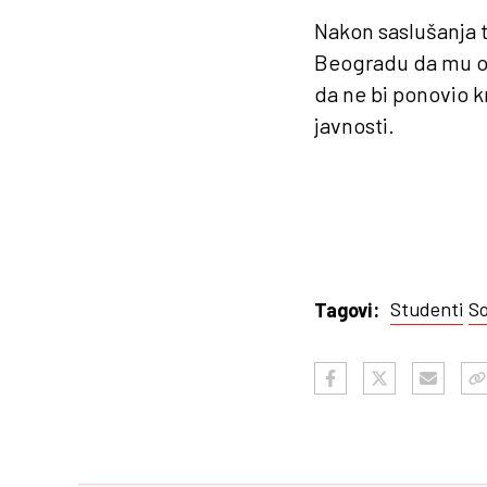
Nakon saslušanja t
Beogradu da mu od
da ne bi ponovio 
javnosti.
Studenti
So
Tagovi: