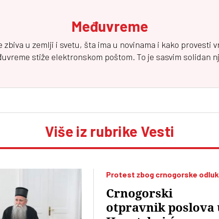
Međuvreme
e zbiva u zemlji i svetu, šta ima u novinama i kako provesti 
đuvreme
stiže elektronskom poštom. To je sasvim solidan njuz
Više iz rubrike Vesti
Protest zbog crnogorske odlu
Crnogorski
otpravnik poslova 