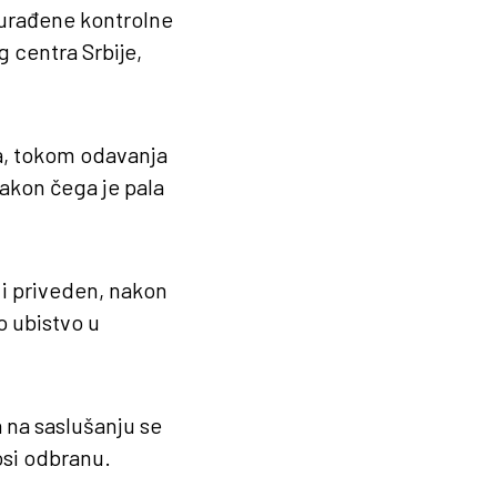
urađene kontrolne
g centra Srbije,
ra, tokom odavanja
akon čega je pala
 i priveden, nakon
o ubistvo u
 na saslušanju se
osi odbranu.