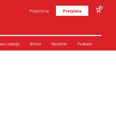
0
Prijavite se
Pretplata
no izdanje
Arhiva
Njuzleter
Podkast