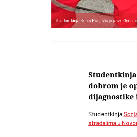
Studentkinja Sonja Ponjavić je povređena na 
Studentkinja
dobrom je op
dijagnostike 
Studentkinja
Sonj
stradalima u Nov