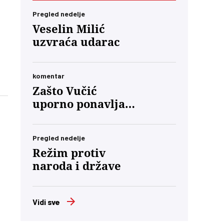
Pregled nedelje
Veselin Milić
uzvraća udarac
komentar
Zašto Vučić
 u
uporno ponavlja
da će „priznati
poraz“?
Pregled nedelje
Režim protiv
naroda i države
Vidi sve
ko