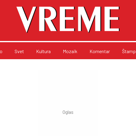
o
Svet
Kultura
Mozaik
Komentar
Štampa