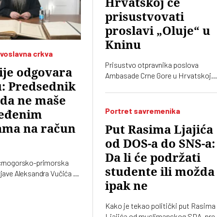
Hrvatskoj će
prisustvovati
proslavi „Oluje“ u
Kninu
voslavna crkva
Prisustvo otpravnika poslova
ije odgovara
Ambasade Crne Gore u Hrvatskoj
: Predsednik
obeležavanju godišnjice „Oluje“ u
Kninu izazvalo je političke reakcije
 da ne maše
Srbiji. Vučić je poručio da je reč o
Portret savremenika
eđenim
proslavi zločina počinjenih nad
ama na račun
Put Rasima Ljajića
srpskim narodom
od DOS-a do SNS-a:
Da li će podržati
 crnogorsko-primorska
studente ili možda
zjave Aleksandra Vučića o
noj Gori 2020. koje „vrve
ipak ne
a”
Kako je tekao politički put Rasima
Ljajića od muslimanskog SDA, pre