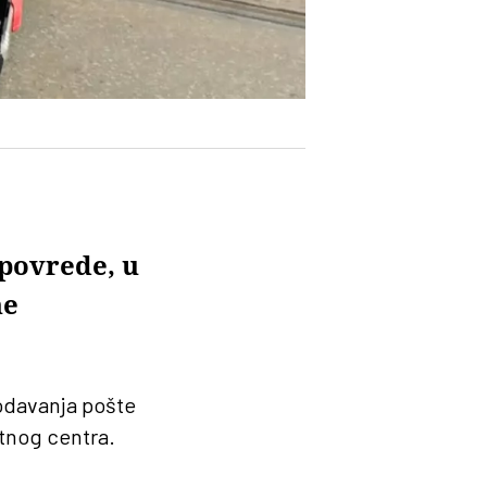
 povrede, u
ne
odavanja pošte
ntnog centra.