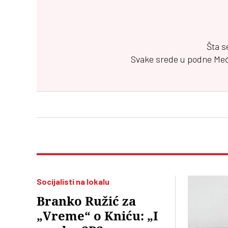
Šta s
Svake srede u podne
Me
Socijalisti na lokalu
Branko Ružić za
„Vreme“ o Kniću: „I