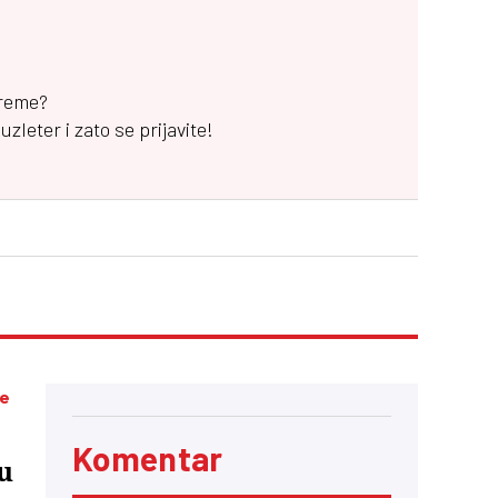
vreme?
leter i zato se prijavite!
ke
Komentar
u