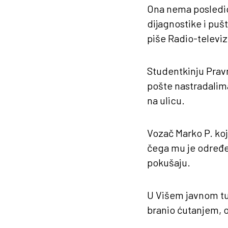
Ona nema posledic
dijagnostike i pušt
piše Radio-televizi
Studentkinju Pravn
pošte nastradalim
na ulicu.
Vozač Marko P. koj
čega mu je određen
pokušaju.
U Višem javnom tuž
branio ćutanjem, o