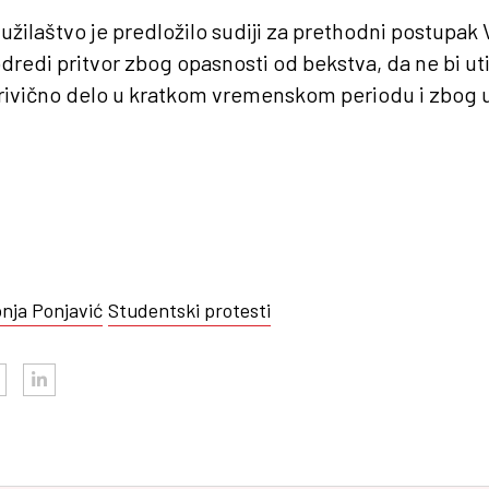
užilaštvo je predložilo sudiji za prethodni postupak
redi pritvor zbog opasnosti od bekstva, da ne bi ut
krivično delo u kratkom vremenskom periodu i zbog
nja Ponjavić
Studentski protesti