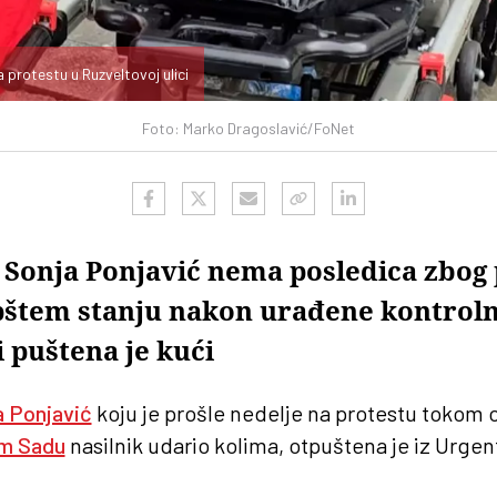
protestu u Ruzveltovoj ulici
Foto: Marko Dragoslavić/FoNet
 Sonja Ponjavić nema posledica zbog
štem stanju nakon urađene kontrol
i puštena je kući
a Ponjavić
koju je prošle nedelje na protestu tokom 
om Sadu
nasilnik udario kolima, otpuštena je iz Urge