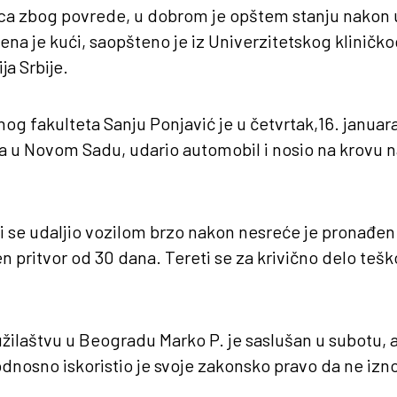
a zbog povrede, u dobrom je opštem stanju nakon 
ena je kući, saopšteno je iz Univerzitetskog kliničko
ja Srbije.
og fakulteta Sanju Ponjavić je u četvrtak,16. janua
a u Novom Sadu, udario automobil i nosio na krovu n
i se udaljio vozilom brzo nakon nesreće je pronađen
 pritvor od 30 dana. Tereti se za krivično delo tešk
ilaštvu u Beogradu Marko P. je saslušan u subotu, a
dnosno iskoristio je svoje zakonsko pravo da ne izn