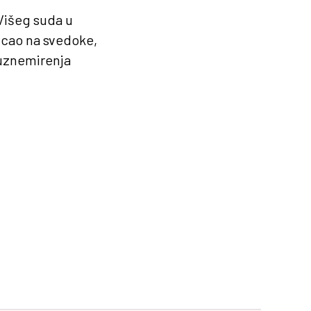
 Višeg suda u
icao na svedoke,
 uznemirenja