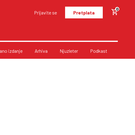
0
Prijavite se
Pretplata
no izdanje
Arhiva
Njuzleter
Podkast