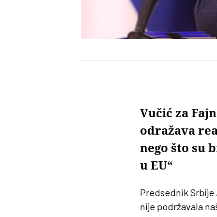
Vučić za Faj
odražava real
nego što su b
u EU“
Predsednik Srbije 
nije podržavala n