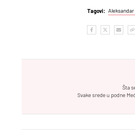
Aleksandar
Tagovi:
Šta s
Svake srede u podne
Me