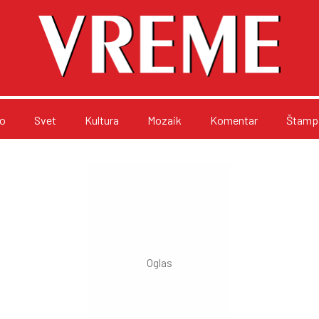
o
Svet
Kultura
Mozaik
Komentar
Štampa