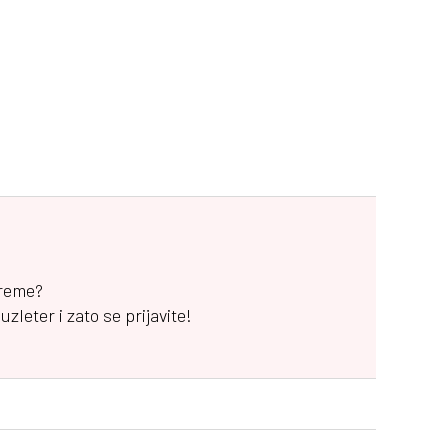
vreme?
leter i zato se prijavite!