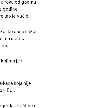
U u roku od godinu
e godine,
ekao je Vučić.
ekoliko dana nakon
eljen status
dine.
kojima je i
lkana koja nije
o u EU“.
grada i Prištine u