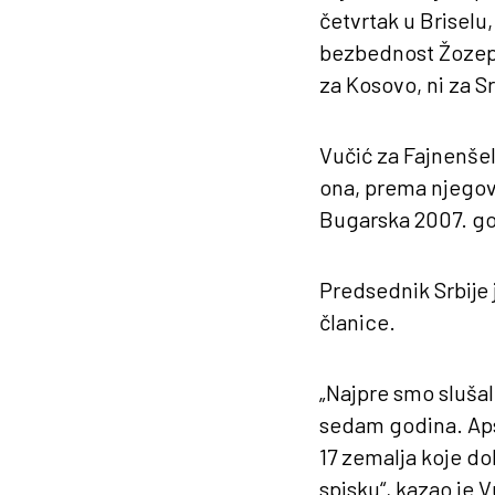
četvrtak u Briselu,
bezbednost Žozep B
za Kosovo, ni za Sr
Vučić za Fajnenšel
ona, prema njegov
Bugarska 2007. god
Predsednik Srbije 
članice.
„Najpre smo slušali
sedam godina. Apso
17 zemalja koje dob
spisku“, kazao je V