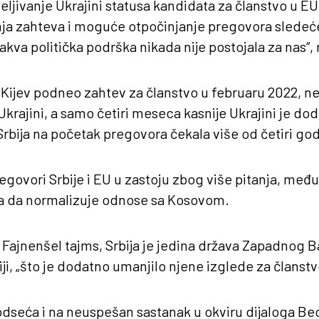
deljivanje Ukrajini statusa kandidata za članstvo u E
a zahteva i moguće otpočinjanje pregovora sledeć
va politička podrška nikada nije postojala za nas“, r
 Kijev podneo zahtev za članstvo u februaru 2022, n
krajini, a samo četiri meseca kasnije Ukrajini je dod
Srbija na početak pregovora čekala više od četiri go
egovori Srbije i EU u zastoju zbog više pitanja, među 
 da normalizuje odnose sa Kosovom.
Fajnenšel tajms, Srbija je jedina država Zapadnog Ba
ji, „što je dodatno umanjilo njene izglede za članstv
dseća i na neuspešan sastanak u okviru dijaloga Beo