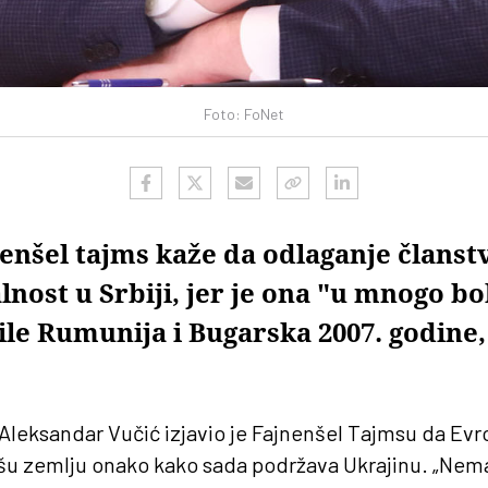
Foto: FoNet
nenšel tajms kaže da odlaganje članst
nost u Srbiji, jer je ona "u mnogo bo
ile Rumunija i Bugarska 2007. godine,
Aleksandar Vučić izjavio je Fajnenšel Tajmsu da Evr
ašu zemlju onako kako sada podržava Ukrajinu. „Nema