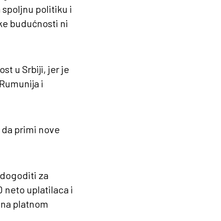
spoljnu politiku i
e budućnosti ni
 u Srbiji, jer je
Rumunija i
 da primi nove
e dogoditi za
 neto uplatilaca i
a na platnom