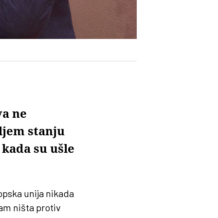
va ne
ljem stanju
 kada su ušle
opska unija nikada
m ništa protiv