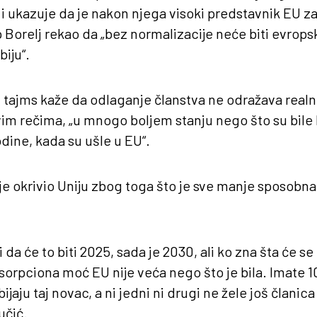
 i ukazuje da je nakon njega visoki predstavnik EU za 
orelj rekao da „bez normalizacije neće biti evropsk
biju“.
 tajms kaže da odlaganje članstva ne odražava realnost
im rečima, „u mnogo boljem stanju nego što su bile 
ine, kada su ušle u EU“.
je okrivio Uniju zbog toga što je sve manje sposobna
 da će to biti 2025, sada je 2030, ali ko zna šta će s
rpciona moć EU nije veća nego što je bila. Imate 10
ijaju taj novac, a ni jedni ni drugi ne žele još članic
učić.