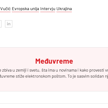
 Vučić
Evropska unija
Intervju
Ukrajina
Međuvreme
e zbiva u zemlji i svetu, šta ima u novinama i kako provesti 
đuvreme
stiže elektronskom poštom. To je sasvim solidan njuz