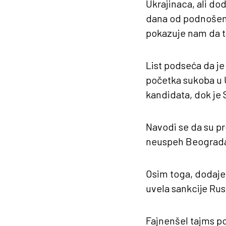
Ukrajinaca, ali do
dana od podnošenj
pokazuje nam da tak
List podseća da je
početka sukoba u U
kandidata, dok je 
Navodi se da su pr
neuspeh Beograda
Osim toga, dodaje 
uvela sankcije Rusi
Fajnenšel tajms po