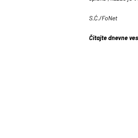
S.Ć./FoNet
Čitajte dnevne ves