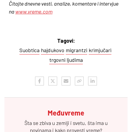
Čitajte dnevne vesti, analize, komentare i intervjue
na
www.vreme.com
Tagovi:
Suobtica
hajdukovo
migrantzi
krimjučari
trgovni ljudima
Međuvreme
Šta se zbiva u zemlji i svetu, šta ima u
novinama i kako provesti vreme?