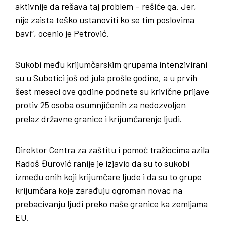
aktivnije da rešava taj problem – rešiće ga. Jer,
nije zaista teško ustanoviti ko se tim poslovima
bavi“, ocenio je Petrović.
Sukobi među krijumčarskim grupama intenzivirani
su u Subotici još od jula prošle godine, a u prvih
šest meseci ove godine podnete su krivične prijave
protiv 25 osoba osumnjičenih za nedozvoljen
prelaz državne granice i krijumčarenje ljudi.
Direktor Centra za zaštitu i pomoć tražiocima azila
Radoš Đurović ranije je izjavio da su to sukobi
između onih koji krijumčare ljude i da su to grupe
krijumčara koje zarađuju ogroman novac na
prebacivanju ljudi preko naše granice ka zemljama
EU.