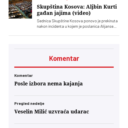
Skupština Kosova: Aljbin Kurti
gađan jajima (video)
Sednica Skupštine Kosova ponovo je prekinuta
nakon incidenta u kojem je poslanica Alijanse
Time Kadrijaj jajima gađala vršioca dužnosti
premijera Aljbina Kurtija
Komentar
Komentar
Posle izbora nema kajanja
Pregled nedelje
Veselin Milić uzvraća udarac