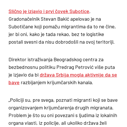
Slično je izjavio i prvi čovek Subotice
.
Gradonačelnik Stevan Bakić apelovao je na
Subotičane koji pomažu migrantima da to ne čine,
jer bi oni, kako je tada rekao, bez te logistike
postali svesni da nisu dobrodošli na ovoj teritoriji.
Direktor istraživanja Beogradskog centra za
bezbednosnu politiku Predrag Petrović više puta
je izjavio da bi
država Srbija mogla aktivnije da se
bave
razbijanjem krijumčarskih kanala.
„Policiji su, pre svega, poznati migranti koji se bave
organizovanjem krijumčarenja drugih migranata.
Problem je što su oni povezani s ljudima iz lokalnih
organa vlasti, iz policije, ali ukoliko država želi