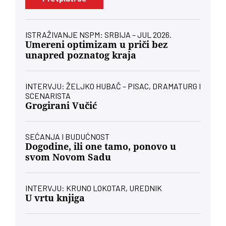
ISTRAŽIVANJE NSPM: SRBIJA – JUL 2026.
Umereni optimizam u priči bez
unapred poznatog kraja
INTERVJU: ŽELJKO HUBAČ – PISAC, DRAMATURG I
SCENARISTA
Grogirani Vučić
SEĆANJA I BUDUĆNOST
Dogodine, ili one tamo, ponovo u
svom Novom Sadu
INTERVJU: KRUNO LOKOTAR, UREDNIK
U vrtu knjiga