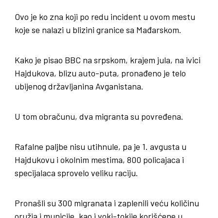
Ovo je ko zna koji po redu incident u ovom mestu
koje se nalazi u blizini granice sa Mađarskom.
Kako je pisao BBC na srpskom, krajem jula, na ivici
Hajdukova, blizu auto-puta, pronađeno je telo
ubijenog državljanina Avganistana.
U tom obračunu, dva migranta su povređena.
Rafalne paljbe nisu utihnule, pa je 1. avgusta u
Hajdukovu i okolnim mestima, 800 policajaca i
specijalaca sprovelo veliku raciju.
Pronašli su 300 migranata i zaplenili veću količinu
oružja i municije, kao i voki-tokije korišćene u