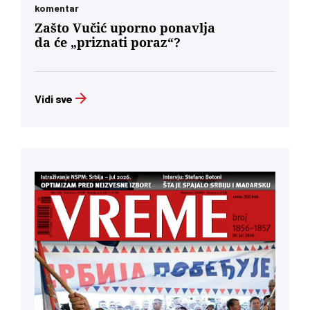
komentar
Zašto Vučić uporno ponavlja
da će „priznati poraz“?
Vidi sve