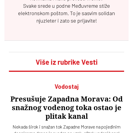
Svake srede u podne
Međuvreme
stiže
elektronskom poštom. To je sasvim solidan
njuzleter i zato se prijavite!
Više iz rubrike Vesti
Vodostaj
Presušuje Zapadna Morava: Od
snažnog vodenog toka ostao je
plitak kanal
Nekada širok i snažan tok Zapadne Morave na pojedinim