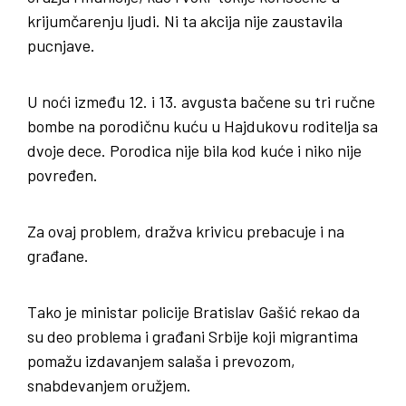
krijumčarenju ljudi. Ni ta akcija nije zaustavila
pucnjave.
U noći između 12. i 13. avgusta bačene su tri ručne
bombe na porodičnu kuću u Hajdukovu roditelja sa
dvoje dece. Porodica nije bila kod kuće i niko nije
povređen.
Za ovaj problem, dražva krivicu prebacuje i na
građane.
Tako je ministar policije Bratislav Gašić rekao da
su deo problema i građani Srbije koji migrantima
pomažu izdavanjem salaša i prevozom,
snabdevanjem oružjem.