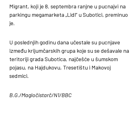
Migrant, koji je 8. septembra ranjne u pucnajvi na
parkingu megamarketa „Lidl“ u Subotici, preminuo
je.
U poslednjih godinu dana učestale su pucnjave
između krijumčarskih grupa koje su se dešavale na
teritoriji grada Subotica, najčešće u šumskom
pojasu, na Hajdukovu, Tresetištu i Makovoj
sedmici.
B.G./Magločistarč/N1/BBC