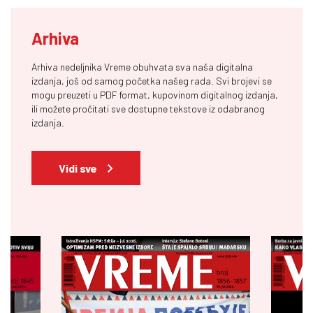
Arhiva
Arhiva nedeljnika Vreme obuhvata sva naša digitalna
izdanja, još od samog početka našeg rada. Svi brojevi se
mogu preuzeti u PDF format, kupovinom digitalnog izdanja,
ili možete pročitati sve dostupne tekstove iz odabranog
izdanja.
Vidi sve