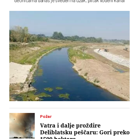
deonicama danas je sveden na uzak, plitak vodeni kanal
Požar
Vatra i dalje proždire
Deliblatsku peščaru: Gori preko