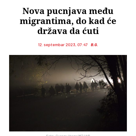
Nova pucnjava među
migrantima, do kad će
država da ćuti
12. septembar 2023, 07:47
B.G.
Foto: Gyorgy Varga/MT/IAP