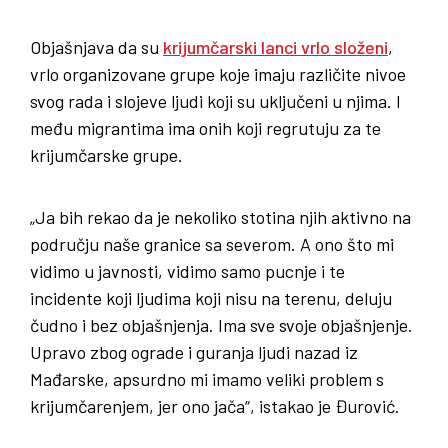
Objašnjava da su
krijumčarski lanci vrlo složeni
,
vrlo organizovane grupe koje imaju različite nivoe
svog rada i slojeve ljudi koji su uključeni u njima. I
među migrantima ima onih koji regrutuju za te
krijumčarske grupe.
„Ja bih rekao da je nekoliko stotina njih aktivno na
području naše granice sa severom. A ono što mi
vidimo u javnosti, vidimo samo pucnje i te
incidente koji ljudima koji nisu na terenu, deluju
čudno i bez objašnjenja. Ima sve svoje objašnjenje.
Upravo zbog ograde i guranja ljudi nazad iz
Mađarske, apsurdno mi imamo veliki problem s
krijumčarenjem, jer ono jača“, istakao je Đurović.