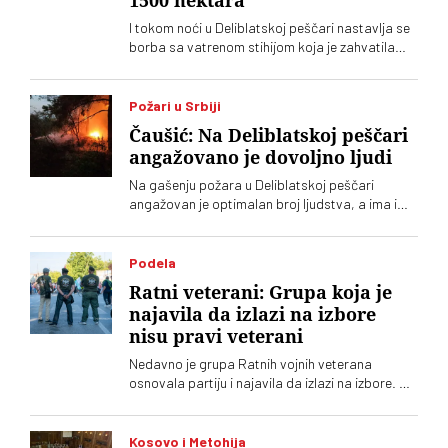
1500 hektara
I tokom noći u Deliblatskoj peščari nastavlja se
borba sa vatrenom stihijom koja je zahvatila
oko 1.500 hektara šume i niskog rastinja
Požari u Srbiji
Čaušić: Na Deliblatskoj peščari
angažovano je dovoljno ljudi
Na gašenju požara u Deliblatskoj peščari
angažovan je optimalan broj ljudstva, a ima i
četiri helikoptera, rekao je Luka Čaušić
pomoćnik ministra Ministarstva unutrašnjih
poslova. Požarom je zahvaćeno oko hiljadu i po
Podela
i više hektara šume i niskog rastinja
Ratni veterani: Grupa koja je
najavila da izlazi na izbore
nisu pravi veterani
Nedavno je grupa Ratnih vojnih veterana
osnovala partiju i najavila da izlazi na izbore. Oni
koji sebe nazivaju „pravim veteranima“ ograđuju
se od njih
Kosovo i Metohija