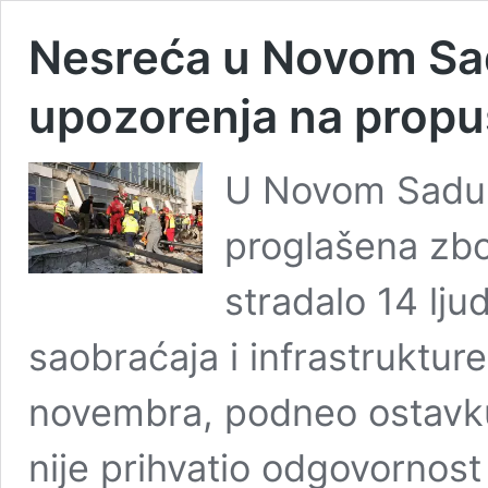
Nesreća u Novom Sadu
upozorenja na propu
U Novom Sadu j
proglašena zbo
stradalo 14 lju
saobraćaja i infrastruktur
novembra, podneo ostavku, 
nije prihvatio odgovornost 