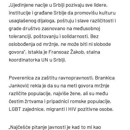
„Ujedinjene nacije u Srbiji pozivaju sve lidere,
institucije i građane Srbije da promovišu kulturu
usaglašenog dijaloga, poštuju i slave različitosti i
grade društvo zasnovano na međusobnoj
toleranciji, poštovanju i solidarnosti. Bez
oslobođenja od mržnje, ne može biti ni slobode
govora“, istakla je Fransoaz Žakob, stalna
koordinatorka UN u Srbiji.
Poverenica za zaštitu ravnopravnosti, Brankica
Janković rekla je da su na meti govora mržnje
različite populacije, najviše žene, ali su među
čestim žrtvama i pripadnici romske populacije,
LGBT zajednice, migranti i HIV pozitivne osobe.
„Najčešće pitanje javnosti je kad to mi kao