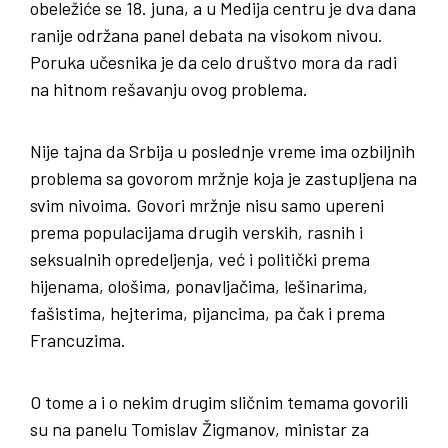
obeležiće se 18. juna, a u Medija centru je dva dana
ranije održana panel debata na visokom nivou.
Poruka učesnika je da celo društvo mora da radi
na hitnom rešavanju ovog problema.
Nije tajna da Srbija u poslednje vreme ima ozbiljnih
problema sa govorom mržnje koja je zastupljena na
svim nivoima. Govori mržnje nisu samo upereni
prema populacijama drugih verskih, rasnih i
seksualnih opredeljenja, već i politički prema
hijenama, ološima, ponavljačima, lešinarima,
fašistima, hejterima, pijancima, pa čak i prema
Francuzima.
O tome a i o nekim drugim sličnim temama govorili
su na panelu Tomislav Žigmanov, ministar za