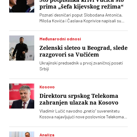
prima „šefa kijevskog režima“
Poznati desničari poput Slobodana Antonića,
Miloša Kovića i Časlava Koprivice napisali su
oštro pismo povodom dolaska predsednika
Ukrajine Volodimira Zelenskog
Međunarodni odnosi
Zelenski sleteo u Beograd, slede
razgovori sa Vučićem
Ukrajinski predsednik u prvoj zvaničnoj poseti
Srbiji
Kosovo
Direktoru srpskog Telekoma
zabranjen ulazak na Kosovo
Vladimir Lučić navodno „pretio“ suverenitetu
Kosova najavljujući nove poslovnice Telekoma
Srbije
Analiza