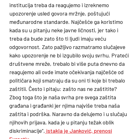
institucija treba da reagujemo i izreknemo
upozorenje usled govora mržnje, poštujući
međunarodne standarde. Najčešće ga koristimo
kada su u pitanju neke javne ličnosti, jer tako i
treba da bude zato što ti ljudi imaju veću
odgovornost. Zato pažljivo razmatramo slučajeve
kako upozorenje ne bi izgubilo svoju svrhu. Prateći
društvene mreže, trebalo bi više puta dnevno da
reagujemo ali ovde imate očekivanja najčešće od
političara koji smatraju da su oni ti koje bi trebalo
zaštitii. Često i pitaju: zašto nas ne zaštitite?
Zbog toga što je naša svrha pre svega zaštita
građana i građanki jer njima najviše treba naša
zaštita i podrška. Naravno da delujemo i u slučaju
njihovih prijava, kada je u pitanju težak oblik
diskriminacije“,
istakla je Janković, prenosi
Euractiv.