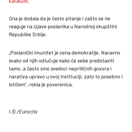
Ona je dodala da je često pitanje i zašto se ne
reaguje na izjave poslanika u Narodnoj skupštini
Republike Srbije.
„Poslanički imunitet je cena demokratije. Naravno
svako od njih odlučuje kako će sebe predstaviti
tamo, a često smo svedoci nepriličnih govora i
narativa upravo u ovoj instituciji, zato to posebno i
ističem“, rekla je poverenica.
I.Đ./Euractiv