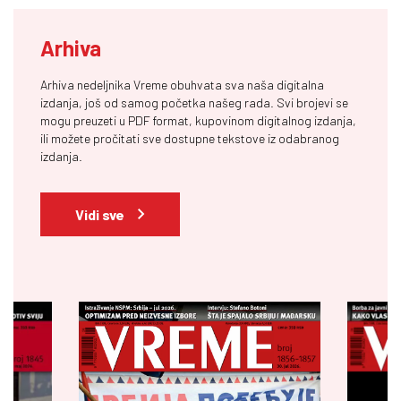
Arhiva
Arhiva nedeljnika Vreme obuhvata sva naša digitalna
izdanja, još od samog početka našeg rada. Svi brojevi se
mogu preuzeti u PDF format, kupovinom digitalnog izdanja,
ili možete pročitati sve dostupne tekstove iz odabranog
izdanja.
Vidi sve