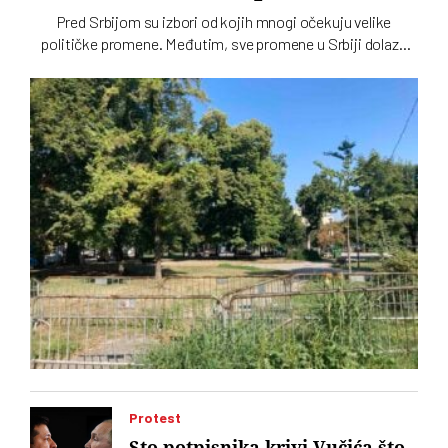
Pred Srbijom su izbori od kojih mnogi očekuju velike
političke promene. Međutim, sve promene u Srbiji dolaze
sporo, pa čak i one koje se tiču gradskih parkova, a
„Ćacilend” još uvek okupira Pionirski
Protest
Sto potpisnika krivi Vučića što