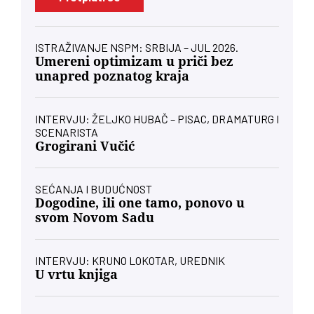
ISTRAŽIVANJE NSPM: SRBIJA – JUL 2026.
Umereni optimizam u priči bez
unapred poznatog kraja
INTERVJU: ŽELJKO HUBAČ – PISAC, DRAMATURG I
SCENARISTA
Grogirani Vučić
SEĆANJA I BUDUĆNOST
Dogodine, ili one tamo, ponovo u
svom Novom Sadu
INTERVJU: KRUNO LOKOTAR, UREDNIK
U vrtu knjiga