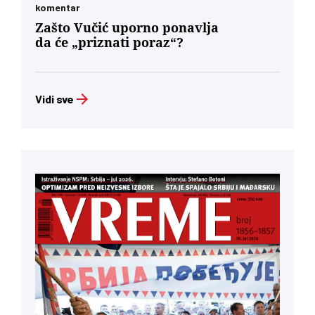
komentar
Zašto Vučić uporno ponavlja
da će „priznati poraz“?
Vidi sve