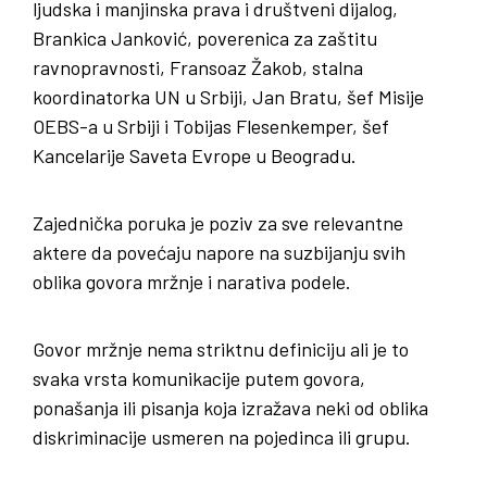
ljudska i manjinska prava i društveni dijalog,
Brankica Janković, poverenica za zaštitu
ravnopravnosti, Fransoaz Žakob, stalna
koordinatorka UN u Srbiji, Jan Bratu, šef Misije
OEBS-a u Srbiji i Tobijas Flesenkemper, šef
Kancelarije Saveta Evrope u Beogradu.
Zajednička poruka je poziv za sve relevantne
aktere da povećaju napore na suzbijanju svih
oblika govora mržnje i narativa podele.
Govor mržnje nema striktnu definiciju ali je to
svaka vrsta komunikacije putem govora,
ponašanja ili pisanja koja izražava neki od oblika
diskriminacije usmeren na pojedinca ili grupu.