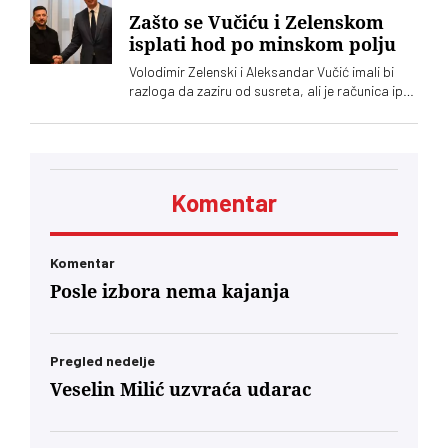
Zašto se Vučiću i Zelenskom
isplati hod po minskom polju
Volodimir Zelenski i Aleksandar Vučić imali bi
razloga da zaziru od susreta, ali je računica ipak
jača – Vučić kupuje naklonost EU, a Zelenskom
trebaju municija i dronovi
Komentar
Komentar
Posle izbora nema kajanja
Pregled nedelje
Veselin Milić uzvraća udarac