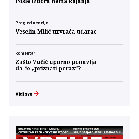
Posle izbora nema kajanja
Pregled nedelje
Veselin Milić uzvraća udarac
komentar
Zašto Vučić uporno ponavlja
da će „priznati poraz“?
Vidi sve