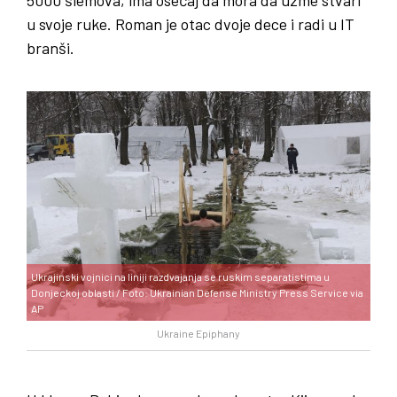
5000 šlemova, ima osećaj da mora da uzme stvari
u svoje ruke. Roman je otac dvoje dece i radi u IT
branši.
Ukrajinski vojnici na liniji razdvajanja se ruskim separatistima u
Donjeckoj oblasti / Foto: Ukrainian Defense Ministry Press Service via
AP
Ukraine Epiphany