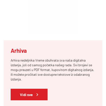
Arhiva
Arhiva nedeljnika Vreme obuhvata sva naša digitalna
izdanja, još od samog početka našeg rada. Svi brojevi se
mogu preuzeti u PDF format, kupovinom digitalnog izdanja,
ili možete pročitati sve dostupne tekstove iz odabranog
izdanja.
Vidi sve