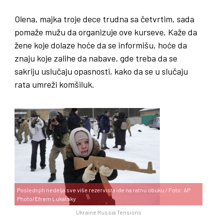
Olena, majka troje dece trudna sa četvrtim, sada
pomaže mužu da organizuje ove kurseve. Kaže da
žene koje dolaze hoće da se informišu, hoće da
znaju koje zalihe da nabave, gde treba da se
sakriju uslučaju opasnosti, kako da se u slučaju
rata umreži komšiluk.
Poslednjih nedelja sve više rezervista ide na ratnu obuku / Foto: AP
Photo/Efrem Lukatsky
Ukraine Russia Tensions