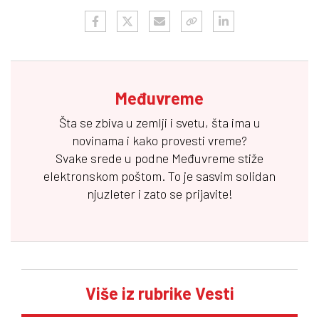
Međuvreme
Šta se zbiva u zemlji i svetu, šta ima u
novinama i kako provesti vreme?
Svake srede u podne
Međuvreme
stiže
elektronskom poštom. To je sasvim solidan
njuzleter i zato se prijavite!
Više iz rubrike Vesti