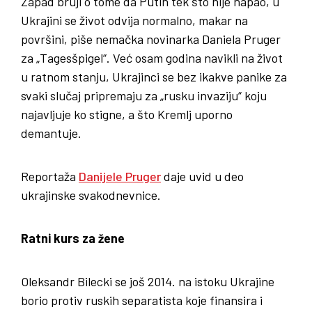
Zapad bruji o tome da Putin tek što nije napao, u
Ukrajini se život odvija normalno, makar na
površini, piše nemačka novinarka Daniela Pruger
za „Tagesšpigel“. Već osam godina navikli na život
u ratnom stanju, Ukrajinci se bez ikakve panike za
svaki slučaj pripremaju za „rusku invaziju“ koju
najavljuje ko stigne, a što Kremlj uporno
demantuje.
Reportaža
Danijele Pruger
daje uvid u deo
ukrajinske svakodnevnice.
Ratni kurs za žene
Oleksandr Bilecki se još 2014. na istoku Ukrajine
borio protiv ruskih separatista koje finansira i