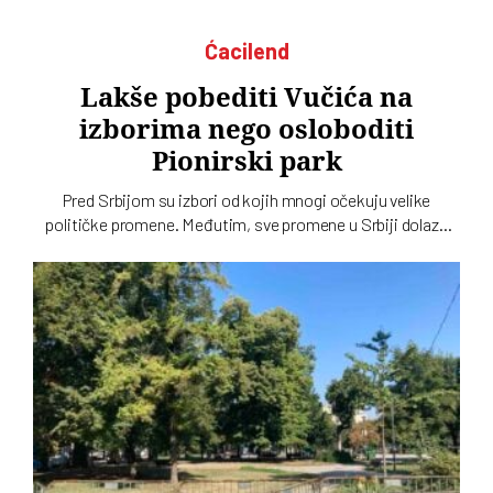
Ćacilend
Lakše pobediti Vučića na
izborima nego osloboditi
Pionirski park
Pred Srbijom su izbori od kojih mnogi očekuju velike
političke promene. Međutim, sve promene u Srbiji dolaze
sporo, pa čak i one koje se tiču gradskih parkova, a
„Ćacilend” još uvek okupira Pionirski