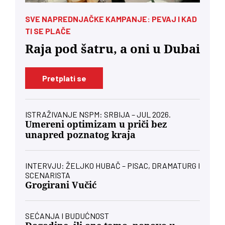
SVE NAPREDNJAČKE KAMPANJE: PEVAJ I KAD
TI SE PLAČE
Raja pod šatru, a oni u Dubai
Pretplati se
ISTRAŽIVANJE NSPM: SRBIJA – JUL 2026.
Umereni optimizam u priči bez
unapred poznatog kraja
INTERVJU: ŽELJKO HUBAČ – PISAC, DRAMATURG I
SCENARISTA
Grogirani Vučić
SEĆANJA I BUDUĆNOST