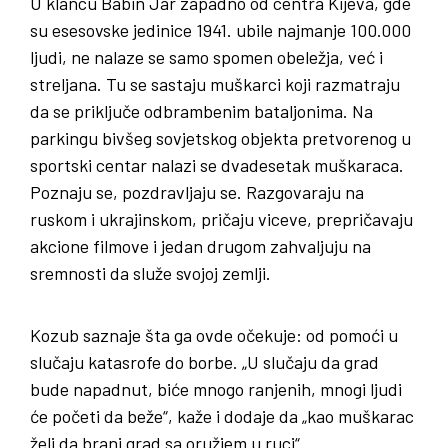
U klancu Babin Jar zapadno od centra Kijeva, gde
su esesovske jedinice 1941. ubile najmanje 100.000
ljudi, ne nalaze se samo spomen obeležja, već i
streljana. Tu se sastaju muškarci koji razmatraju
da se priključe odbrambenim bataljonima. Na
parkingu bivšeg sovjetskog objekta pretvorenog u
sportski centar nalazi se dvadesetak muškaraca.
Poznaju se, pozdravljaju se. Razgovaraju na
ruskom i ukrajinskom, pričaju viceve, prepričavaju
akcione filmove i jedan drugom zahvaljuju na
sremnosti da služe svojoj zemlji.
Kozub saznaje šta ga ovde očekuje: od pomoći u
slučaju katasrofe do borbe. „U slučaju da grad
bude napadnut, biće mnogo ranjenih, mnogi ljudi
će početi da beže“, kaže i dodaje da „kao muškarac
želi da brani grad sa oružjem u ruci“.