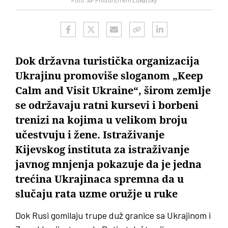
Dok državna turistička organizacija
Ukrajinu promoviše sloganom „Keep
Calm and Visit Ukraine“, širom zemlje
se održavaju ratni kursevi i borbeni
trenizi na kojima u velikom broju
učestvuju i žene. Istraživanje
Kijevskog instituta za istraživanje
javnog mnjenja pokazuje da je jedna
trećina Ukrajinaca spremna da u
slučaju rata uzme oružje u ruke
Dok Rusi gomilaju trupe duž granice sa Ukrajinom i