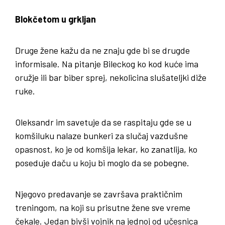
Blokčetom u grkljan
Druge žene kažu da ne znaju gde bi se drugde
informisale. Na pitanje Bileckog ko kod kuće ima
oružje ili bar biber sprej, nekolicina slušateljki diže
ruke.
Oleksandr im savetuje da se raspitaju gde se u
komšiluku nalaze bunkeri za slučaj vazdušne
opasnost, ko je od komšija lekar, ko zanatlija, ko
poseduje daču u koju bi moglo da se pobegne.
Njegovo predavanje se završava praktičnim
treningom, na koji su prisutne žene sve vreme
čekale. Jedan bivši vojnik na jednoj od učesnica