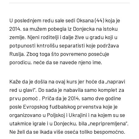
U poslednjem redu sale sedi Oksana (44) koja je
2014. sa mužem pobegla iz Donjecka na istoku
zemlje. Njeni roditelji i dalje žive u gradu koji u
potpunosti kntrolišu separatisti koje podržava
Rusija. Zbog toga što povremeno posećuje
porodicu, neće da se navede njeno ime.
Kaže da je došla na ovaj kurs jer hoće da „napravi
red u glavi“. Do sada je nabavila samo komplet za
prvu pomoć . Priča da je 2014, samo dve godine
posle Evropskog fudbalskog prvenstva koje je
organizovano u Poljskoj i Ukrajini i na kojem su se
utakmice igrale i u Donjecku, bila „nepripremljena“.
Ne želi da se ikada više oseća toliko bespomoćno.