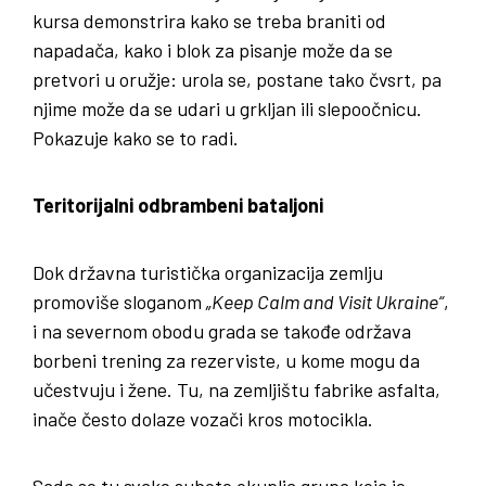
kursa demonstrira kako se treba braniti od
napadača, kako i blok za pisanje može da se
pretvori u oružje: urola se, postane tako čvsrt, pa
njime može da se udari u grkljan ili slepoočnicu.
Pokazuje kako se to radi.
Teritorijalni odbrambeni bataljoni
Dok državna turistička organizacija zemlju
promoviše sloganom
„Keep Calm and Visit Ukraine“
,
i na severnom obodu grada se takođe održava
borbeni trening za rezerviste, u kome mogu da
učestvuju i žene. Tu, na zemljištu fabrike asfalta,
inače često dolaze vozači kros motocikla.