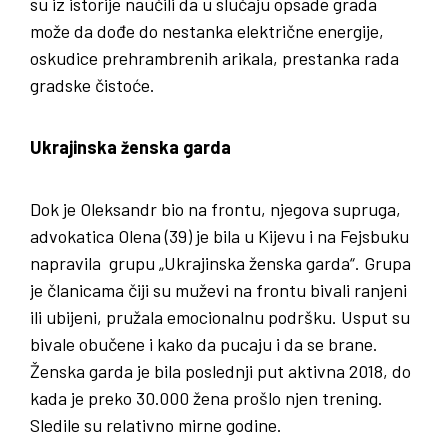
su iz istorije naučili da u slučaju opsade grada
može da dođe do nestanka električne energije,
oskudice prehrambrenih arikala, prestanka rada
gradske čistoće.
Ukrajinska ženska garda
Dok je Oleksandr bio na frontu, njegova supruga,
advokatica Olena (39) je bila u Kijevu i na Fejsbuku
napravila grupu „Ukrajinska ženska garda“. Grupa
je članicama čiji su muževi na frontu bivali ranjeni
ili ubijeni, pružala emocionalnu podršku. Usput su
bivale obučene i kako da pucaju i da se brane.
Ženska garda je bila poslednji put aktivna 2018, do
kada je preko 30.000 žena prošlo njen trening.
Sledile su relativno mirne godine.