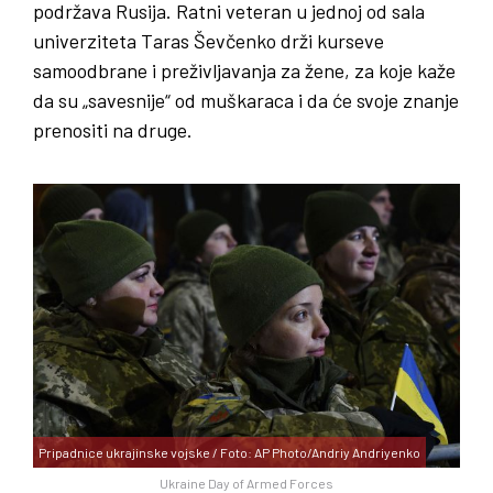
podržava Rusija. Ratni veteran u jednoj od sala
univerziteta Taras Ševčenko drži kurseve
samoodbrane i preživljavanja za žene, za koje kaže
da su „savesnije“ od muškaraca i da će svoje znanje
prenositi na druge.
Pripadnice ukrajinske vojske / Foto: AP Photo/Andriy Andriyenko
Ukraine Day of Armed Forces