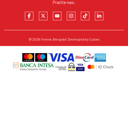
Pratite nas:
© 2026
Vreme
, Beograd. Developed by
Cubes