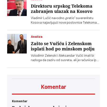
Direktoru srpskog Telekoma
zabranjen ulazak na Kosovo
Vladimir Lučić navodno „pretio“ suverenitetu
Kosova najavljujući nove poslovnice Telekoma
Srbije
Analiza
Zašto se Vučiću i Zelenskom
isplati hod po minskom polju
Volodimir Zelenski i Aleksandar Vučić imali bi
razloga da zaziru od susreta, ali je računica ipak
jača – Vučić kupuje naklonost EU, a Zelenskom
trebaju municija i dronovi
Komentar
Komentar