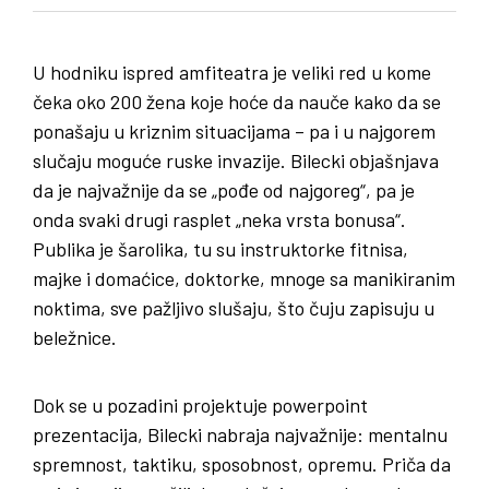
U hodniku ispred amfiteatra je veliki red u kome
čeka oko 200 žena koje hoće da nauče kako da se
ponašaju u kriznim situacijama – pa i u najgorem
slučaju moguće ruske invazije. Bilecki objašnjava
da je najvažnije da se „pođe od najgoreg“, pa je
onda svaki drugi rasplet „neka vrsta bonusa“.
Publika je šarolika, tu su instruktorke fitnisa,
majke i domaćice, doktorke, mnoge sa manikiranim
noktima, sve pažljivo slušaju, što čuju zapisuju u
beležnice.
Dok se u pozadini projektuje powerpoint
prezentacija, Bilecki nabraja najvažnije: mentalnu
spremnost, taktiku, sposobnost, opremu. Priča da