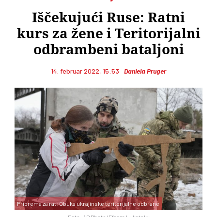
Iščekujući Ruse: Ratni
kurs za žene i Teritorijalni
odbrambeni bataljoni
14. februar 2022, 15:53
Daniela Pruger
Priprema za rat: Obuka ukrajinske teritorijalne odbrane
Foto: AP Photo/Efrem Lukatsky