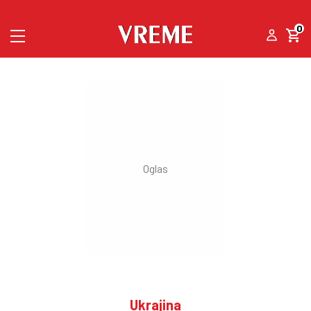
0
Ukrajina