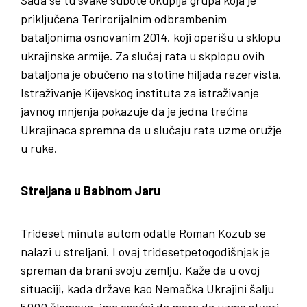
Sada se tu svake subote okuplja grupa koja je
priključena Terirorijalnim odbrambenim
bataljonima osnovanim 2014. koji operišu u sklopu
ukrajinske armije. Za slučaj rata u skplopu ovih
bataljona je obučeno na stotine hiljada rezervista.
Istraživanje Kijevskog instituta za istraživanje
javnog mnjenja pokazuje da je jedna trećina
Ukrajinaca spremna da u slučaju rata uzme oružje
u ruke.
Streljana u Babinom Jaru
Trideset minuta autom odatle Roman Kozub se
nalazi u streljani. I ovaj tridesetpetogodišnjak je
spreman da brani svoju zemlju. Kaže da u ovoj
situaciji, kada države kao Nemačka Ukrajini šalju