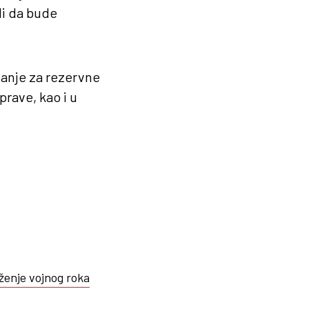
li da bude
vanje za rezervne
prave, kao i u
ženje vojnog roka