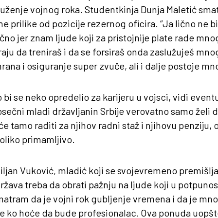
služenje vojnog roka. Studentkinja Dunja Maletić sma
 prilike od pozicije rezernog oficira. “Ja lično ne bih
čno jer znam ljude koji za pristojnije plate rade mn
raju da treniraš i da se forsiraš onda zaslužuješ mno
rana i osiguranje super zvuče, ali i dalje postoje m
 bi se neko opredelio za karijeru u vojsci, vidi event
prosečni mladi državljanin Srbije verovatno samo želi
će tamo raditi za njihov radni staž i njihovu penziju,
toliko primamljivo.
iljan Vuković, mladić koji se svojevremeno premišljao
ržava treba da obrati pažnju na ljude koji u potpunos
matram da je vojni rok gubljenje vremena i da je mn
e ko hoće da bude profesionalac. Ova ponuda uopšte 