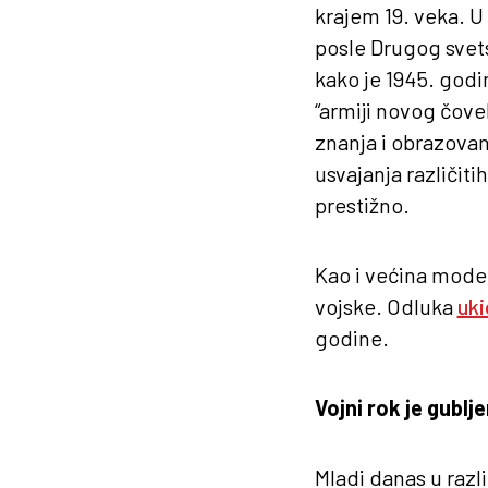
krajem 19. veka. U
posle Drugog svets
kako je 1945. god
“armiji novog čovek
znanja i obrazovan
usvajanja različit
prestižno.
Kao i većina moder
vojske. Odluka
uki
godine.
Vojni rok je gubl
Mladi danas u razli