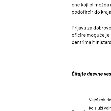
one koji bi možda 
podofircir do kraja
Prijavu za dobrovo
oficire moguće je p
centrima Ministar
Čitajte dnevne ves
Vojni rok
do
ko služi voj