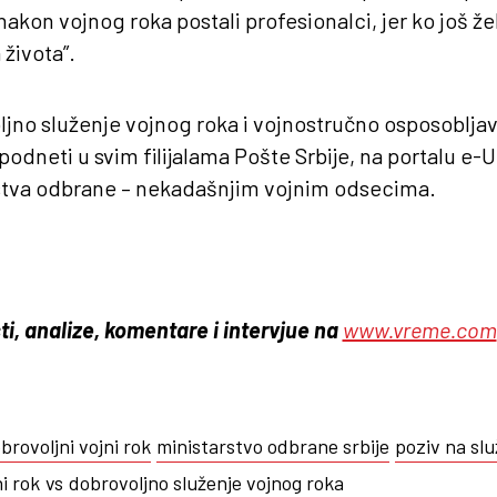
nakon vojnog roka postali profesionalci, jer ko još že
 života”.
ljno služenje vojnog roka i vojnostručno osposoblja
odneti u svim filijalama Pošte Srbije, na portalu e-U
stva odbrane – nekadašnjim vojnim odsecima.
ti, analize, komentare i intervjue na
www.vreme.com
brovoljni vojni rok
ministarstvo odbrane srbije
poziv na slu
ni rok
vs
dobrovoljno služenje vojnog roka