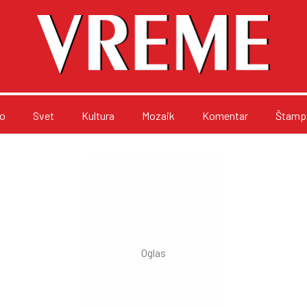
o
Svet
Kultura
Mozaik
Komentar
Štampa