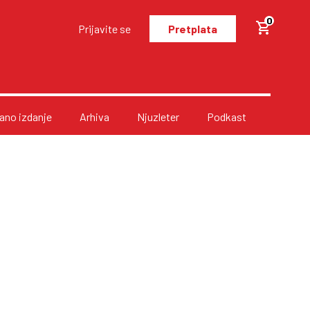
0
Prijavite se
Pretplata
no izdanje
Arhiva
Njuzleter
Podkast