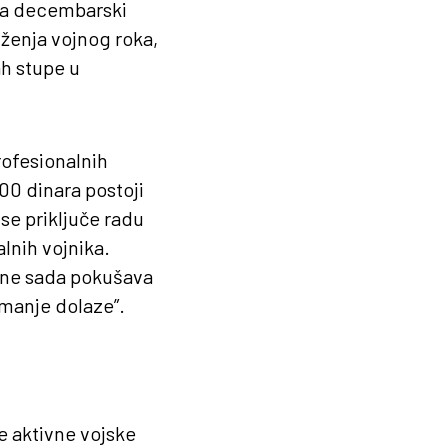
 za decembarski
uženja vojnog roka,
h stupe u
rofesionalnih
00 dinara postoji
se priključe radu
lnih vojnika.
rane sada pokušava
jmanje dolaze”.
će aktivne vojske