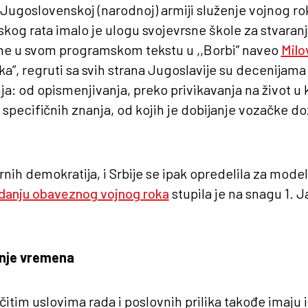
 Jugoslovenskoj (narodnoj) armiji služenje vojnog r
kog rata imalo je ulogu svojevrsne škole za stvaran
ine u svom programskom tekstu u ,,Borbi” naveo
Milo
a”, regruti sa svih strana Jugoslavije su decenijama d
ja: od opismenjivanja, preko privikavanja na život u 
ih specifičnih znanja, od kojih je dobijanje vozačke d
nih demokratija, i Srbije se ipak opredelila za mode
danju obaveznog vojnog roka
stupila je na snagu 1. J
jenje vremena
čitim uslovima rada i poslovnih prilika takođe imaju i 