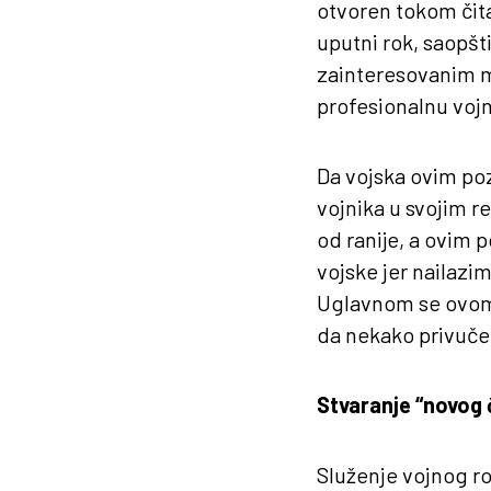
otvoren tokom čita
uputni rok, saopšt
zainteresovanim 
profesionalnu vojn
Da vojska ovim poz
vojnika u svojim r
od ranije, a ovim 
vojske jer nailazi
Uglavnom se ovom 
da nekako privuče 
Stvaranje “novog
Služenje vojnog rok