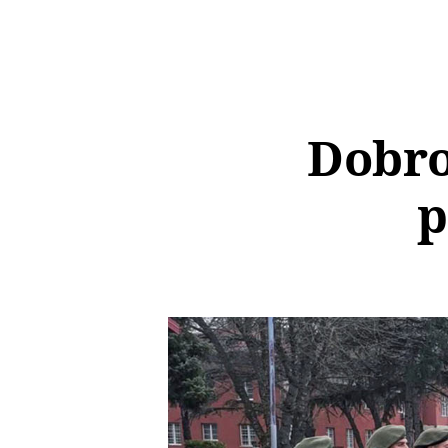
Dobro
p