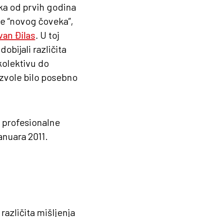
oka od prvih godina
je “novog čoveka”,
van Đilas
. U toj
obijali različita
kolektivu do
ozvole bilo posebno
l profesionalne
anuara 2011.
različita mišljenja