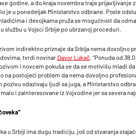
ve godine, a do kraja novembra traje prijavljivanje
ilo je u ponedeljak Ministarstvo odbrane. Posle odsl
mladićima i devojkama pruža se mogućnost da odma
u službu u Vojsci Srbije po ubrzanoj proceduri.
ivom indirektno priznaje da Srbija nema dovoljno p
edovima, tvrdi novinar
Davor Lukač
. “Ponuda od 38.0
pozivom i novcem pokuša se da se motivišu mladi da 
mo na postojeći problem da nema dovoljno profesiona
pozivu odazivaju ljudi sa juga, a Ministarstvo odb
malo i zainteresovane iz Vojvodine jer sa severa na
 čoveka”
a u Srbiji ima dugu tradiciju, još od stvaranja staja