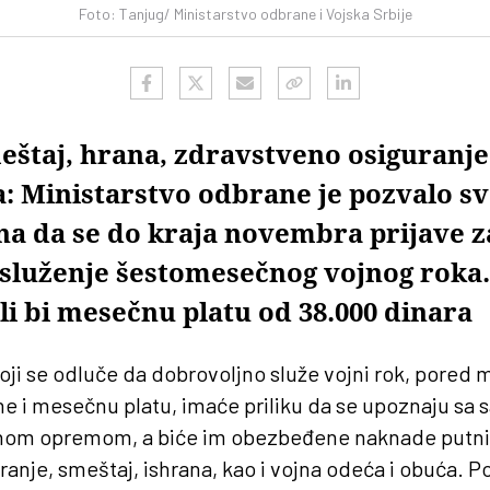
Foto: Tanjug/ Ministarstvo odbrane i Vojska Srbije
štaj, hrana, zdravstveno osiguranje 
a: Ministarstvo odbrane je pozvalo s
ina da se do kraja novembra prijave z
služenje šestomesečnog vojnog roka
li bi mesečnu platu od 38.000 dinara
koji se odluče da dobrovoljno služe vojni rok, pored
ne i mesečnu platu, imaće priliku da se upoznaju sa
nom opremom, a biće im obezbeđene naknade putni
anje, smeštaj, ishrana, kao i vojna odeća i obuća. Poz