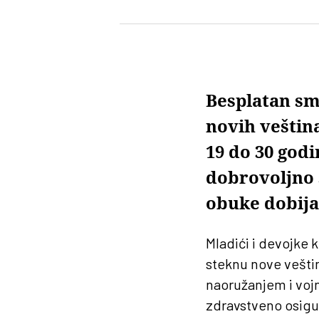
Besplatan sme
novih veštin
19 do 30 god
dobrovoljno 
obuke dobija
Mladići i devojke 
steknu nove vešti
naoružanjem i voj
zdravstveno osigur