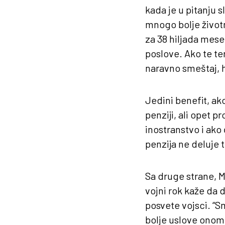
kada je u pitanju 
mnogo bolje životne
za 38 hiljada mese
poslove. Ako te te
naravno smeštaj, h
Jedini benefit, ako
penziji, ali opet 
inostranstvo i ako 
penzija ne deluje 
Sa druge strane, M
vojni rok kaže da d
posvete vojsci. “S
bolje uslove onom