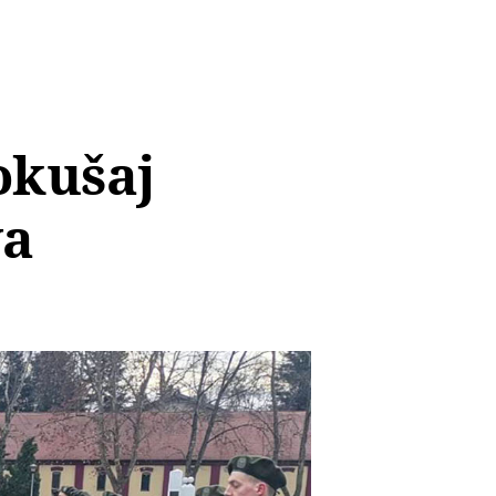
okušaj
va