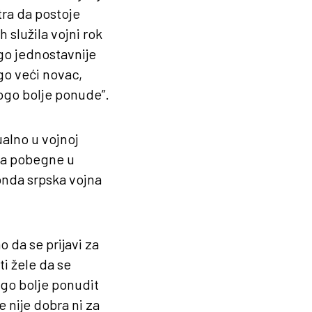
tra da postoje
 služila vojni rok
ogo jednostavnije
go veći novac,
nogo bolje ponude”.
ualno u vojnoj
 da pobegne u
 onda srpska vojna
 da se prijavi za
ti žele da se
ogo bolje ponudit
nije dobra ni za