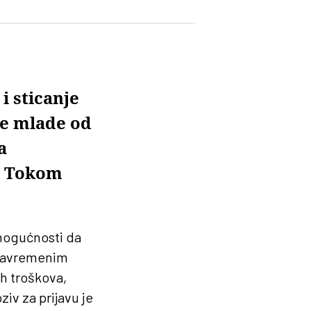
i sticanje
ve mlade od
a
. Tokom
 mogućnosti da
 savremenim
h troškova,
iv za prijavu je