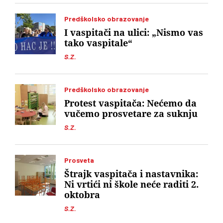
Predškolsko obrazovanje
I vaspitači na ulici: „Nismo vas
tako vaspitale“
S.Z.
Predškolsko obrazovanje
Protest vaspitača: Nećemo da
vučemo prosvetare za suknju
S.Z.
Prosveta
Štrajk vaspitača i nastavnika:
Ni vrtići ni škole neće raditi 2.
oktobra
S.Z.