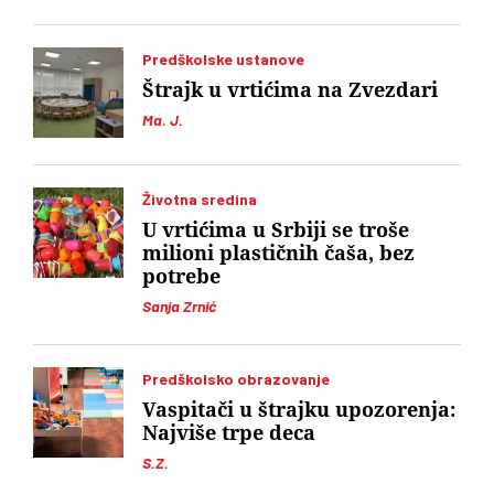
Predškolske ustanove
Štrajk u vrtićima na Zvezdari
Ma. J.
Životna sredina
U vrtićima u Srbiji se troše
milioni plastičnih čaša, bez
potrebe
Sanja Zrnić
Predškolsko obrazovanje
Vaspitači u štrajku upozorenja:
Najviše trpe deca
S.Z.