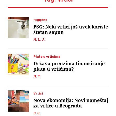
Higijena
PSG: Neki vrtići još uvek koriste
štetan sapun
M. L. J.
Plate u vrtićima
Država preuzima finansiranje
plata u vrtićima?
M. T.
Vrtići
Nova ekonomija: Novi nameštaj
za vrtiće u Beogradu
B. B.