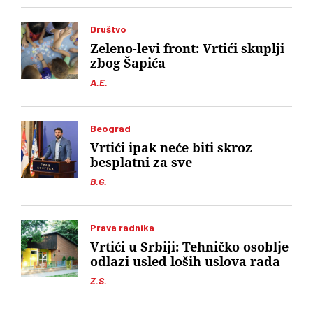
Društvo
Zeleno-levi front: Vrtići skuplji
zbog Šapića
A.E.
Beograd
Vrtići ipak neće biti skroz
besplatni za sve
B.G.
Prava radnika
Vrtići u Srbiji: Tehničko osoblje
odlazi usled loših uslova rada
Z.S.