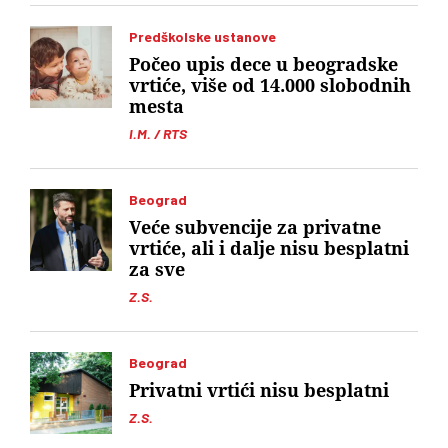
Predškolske ustanove
Počeo upis dece u beogradske
vrtiće, više od 14.000 slobodnih
mesta
I.M. / RTS
Beograd
Veće subvencije za privatne
vrtiće, ali i dalje nisu besplatni
za sve
Z.S.
Beograd
Privatni vrtići nisu besplatni
Z.S.