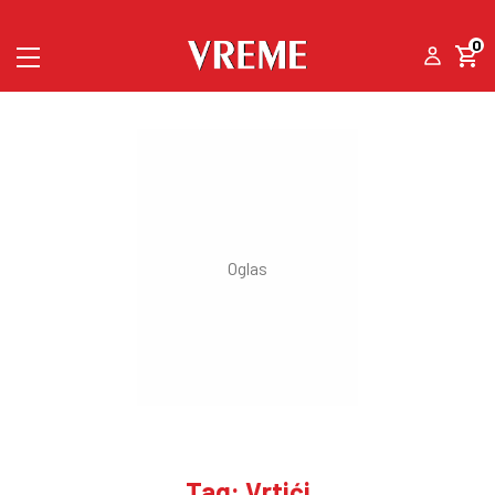
0
Tag: Vrtići