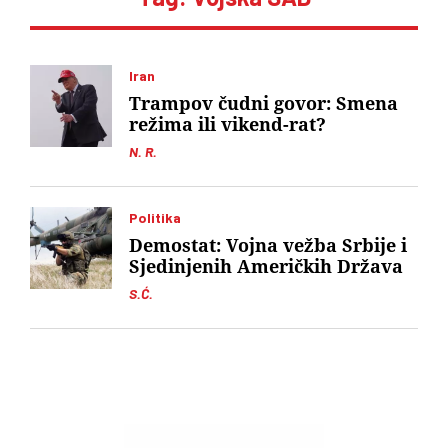
Iran
Trampov čudni govor: Smena
režima ili vikend-rat?
N. R.
Politika
Demostat: Vojna vežba Srbije i
Sjedinjenih Američkih Država
S.Ć.