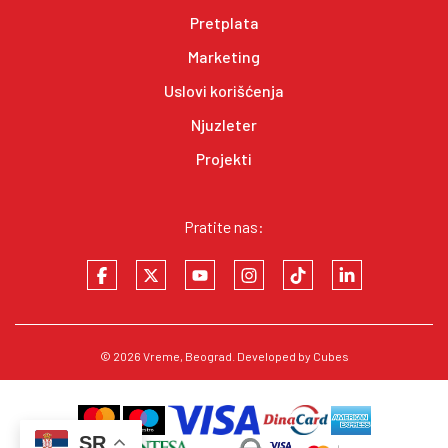
Pretplata
Marketing
Uslovi korišćenja
Njuzleter
Projekti
Pratite nas:
© 2026
Vreme
, Beograd. Developed by
Cubes
SR