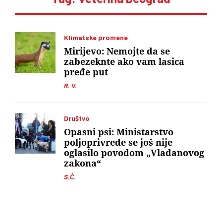
Klimatske promene
Mirijevo: Nemojte da se
zabezeknte ako vam lasica
pređe put
R. V.
Društvo
Opasni psi: Ministarstvo
poljoprivrede se još nije
oglasilo povodom „Vladanovog
zakona“
S.Ć.