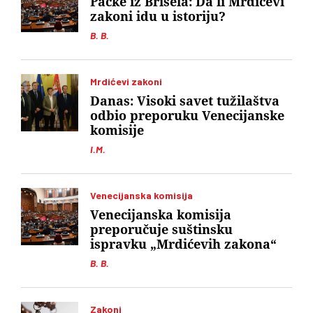
Packe iz Brisela: Da li Mrdićevi
zakoni idu u istoriju?
B. B.
Mrdićevi zakoni
Danas: Visoki savet tužilaštva
odbio preporuku Venecijanske
komisije
I.M.
Venecijanska komisija
Venecijanska komisija
preporučuje suštinsku
ispravku „Mrdićevih zakona“
B. B.
Zakoni