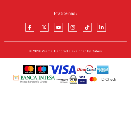
Pratite nas:
© 2026
Vreme
, Beograd. Developed by
Cubes