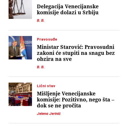
Delegacija Venecijanske
komisije dolazi u Srbiju
B. B.
Pravosuđe
Ministar Starović: Pravosudni
zakoni će stupiti na snagu bez
obzira na sve
B. B.
Lični stav
Mišljenje Venecijanske
komisije: Pozitivno, nego šta –
dok se ne pročita
Jelena Jerinić