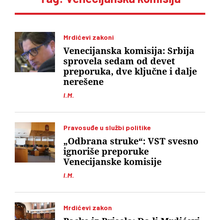
Mrdićevi zakoni
Venecijanska komisija: Srbija
sprovela sedam od devet
preporuka, dve ključne i dalje
nerešene
I.M.
Pravosuđe u službi politike
„Odbrana struke“: VST svesno
ignoriše preporuke
Venecijanske komisije
I.M.
Mrdićevi zakon