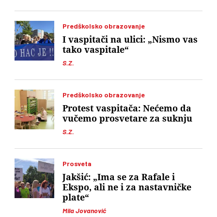
Predškolsko obrazovanje
I vaspitači na ulici: „Nismo vas
tako vaspitale“
S.Z.
Predškolsko obrazovanje
Protest vaspitača: Nećemo da
vučemo prosvetare za suknju
S.Z.
Prosveta
Jakšić: „Ima se za Rafale i
Ekspo, ali ne i za nastavničke
plate“
Mila Jovanović