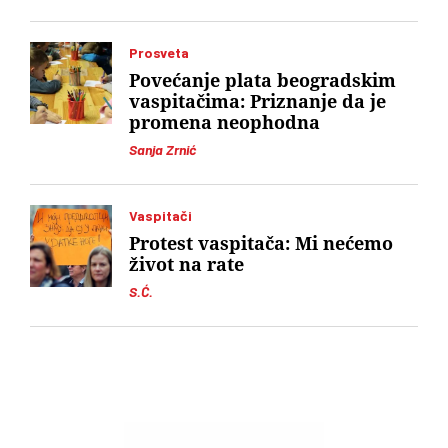
Prosveta
Povećanje plata beogradskim
vaspitačima: Priznanje da je
promena neophodna
Sanja Zrnić
Vaspitači
Protest vaspitača: Mi nećemo
život na rate
S.Ć.