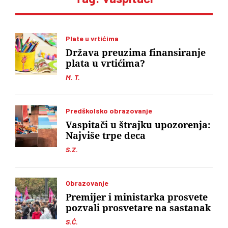
Plate u vrtićima
Država preuzima finansiranje
plata u vrtićima?
M. T.
Predškolsko obrazovanje
Vaspitači u štrajku upozorenja:
Najviše trpe deca
S.Z.
Obrazovanje
Premijer i ministarka prosvete
pozvali prosvetare na sastanak
S.Ć.