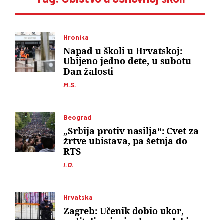
Hronika
Napad u školi u Hrvatskoj:
Ubijeno jedno dete, u subotu
Dan žalosti
M.S.
Beograd
„Srbija protiv nasilja“: Cvet za
žrtve ubistava, pa šetnja do
RTS
I.Đ.
Hrvatska
Zagreb: Učenik dobio ukor,