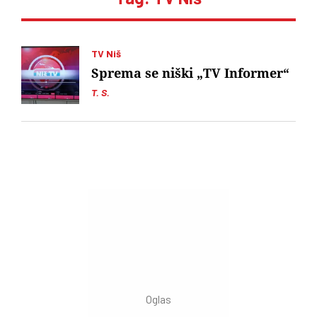
TV Niš
Sprema se niški „TV Informer“
T. S.