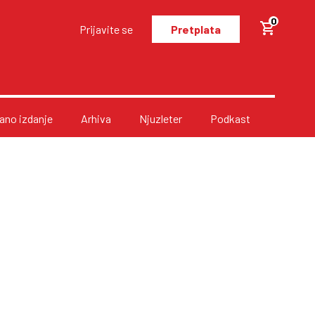
0
Prijavite se
Pretplata
no izdanje
Arhiva
Njuzleter
Podkast