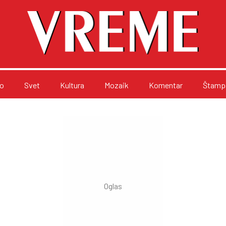
o
Svet
Kultura
Mozaik
Komentar
Štampa