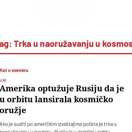
ag: Trka u naoružavanju u kosmo
Rat u svemiru
J.H.
Amerika optužuje Rusiju da je
u orbitu lansirala kosmičko
oružje
Ako je suditi po američkim izveštajima počela je trka u
naoružavanju u svemiru. Rusija je u zemljinu orbitu