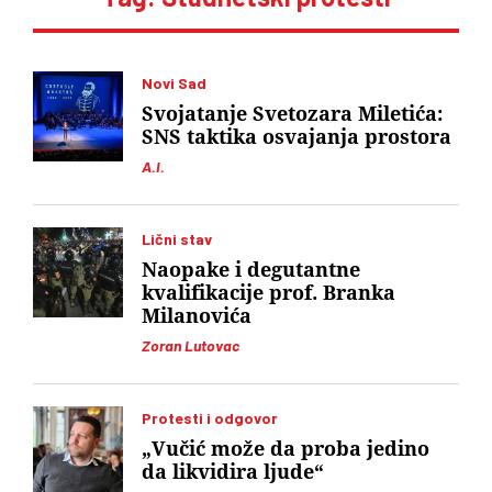
Novi Sad
Svojatanje Svetozara Miletića:
SNS taktika osvajanja prostora
A.I.
Lični stav
Naopake i degutantne
kvalifikacije prof. Branka
Milanovića
Zoran Lutovac
Protesti i odgovor
„Vučić može da proba jedino
da likvidira ljude“