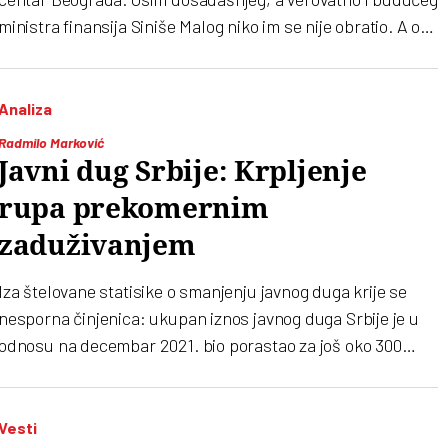
ministra finansija Siniše Malog niko im se nije obratio. A on
je za Tanjug rekao: ko se bavi maloprodajom mora da ima
fiskalnu kasu. Tačka
Analiza
Radmilo Marković
Javni dug Srbije: Krpljenje
rupa prekomernim
zaduživanjem
Iza štelovane statisike o smanjenju javnog duga krije se
nesporna činjenica: ukupan iznos javnog duga Srbije je u
odnosu na decembar 2021. bio porastao za još oko 300
miliona evra. Pritom za srpskim hartijama od vrednosti više
ne postoji nikakvo interesovanje, spoljnotrgovinski deficit
bi do kraja godine mogao da premaši 10 milijardi evra, a
Vesti