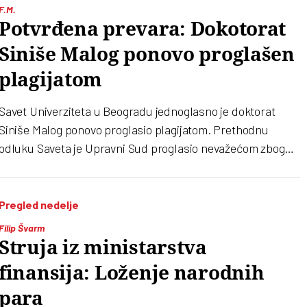
izostaju i direktne strane investicije. Pitanje je od čega će
F.M.
se javni dug plaćati, osim novim zaduživanjem
Potvrđena prevara: Dokotorat
Siniše Malog ponovo proglašen
plagijatom
Savet Univerziteta u Beogradu jednoglasno je doktorat
Siniše Malog ponovo proglasio plagijatom. Prethodnu
odluku Saveta je Upravni Sud proglasio nevažećom zbog
navodne “greške u proceduri”
Pregled nedelje
Filip Švarm
Struja iz ministarstva
finansija: Loženje narodnih
para