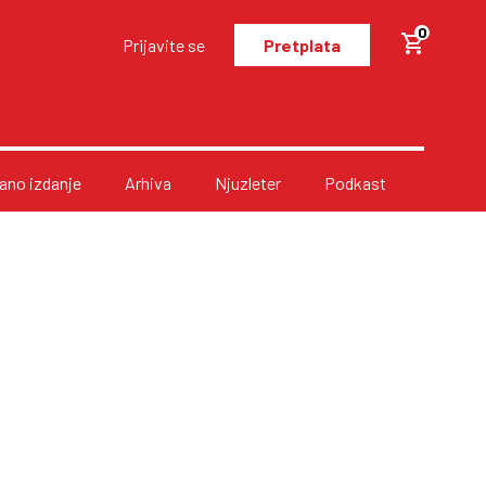
0
Prijavite se
Pretplata
no izdanje
Arhiva
Njuzleter
Podkast