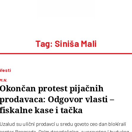
Tag: Siniša Mali
Vesti
M.N.
Okončan protest pijačnih
prodavaca: Odgovor vlasti –
fiskalne kase i tačka
Uzalud su ulični prodavci u sredu govoto ceo dan blokirali
centar Beograda. Osim dosadašnjeg, a verovatno i budućeg