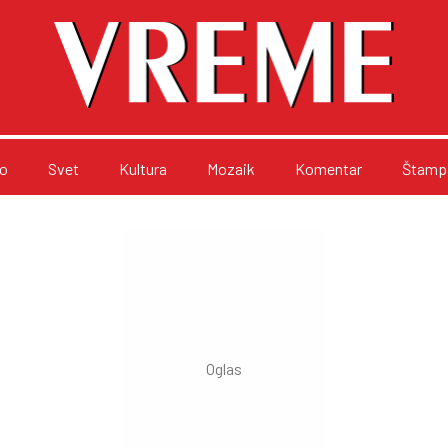
o
Svet
Kultura
Mozaik
Komentar
Štampa