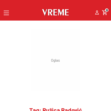
0
Tag: Ružica Radović