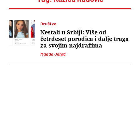
Društvo
Nestali u Srbiji: Više od
četrdeset porodica i dalje traga
za svojim najdražima
Magda Janjić