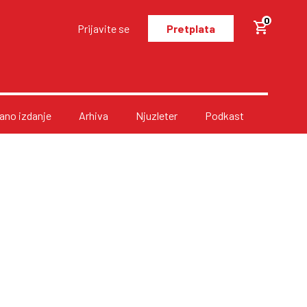
0
Prijavite se
Pretplata
no izdanje
Arhiva
Njuzleter
Podkast