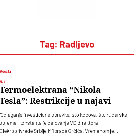
Tag: Radljevo
Vesti
A. I
Termoelektrana “Nikola
Tesla”: Restrikcije u najavi
“Odlaganje investicione opravke, što kopova, što rudarske
opreme, konstanta je delovanje VD direktora
Elekroprivrede Srbije Milorada Grčića. Vremenom je