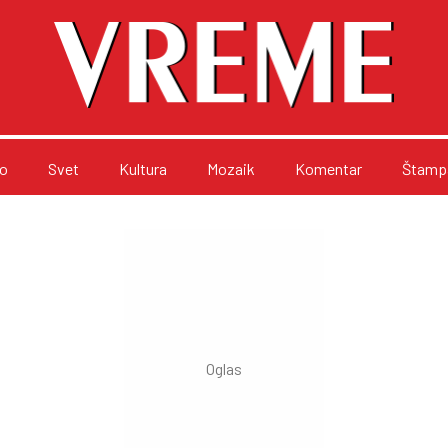
o
Svet
Kultura
Mozaik
Komentar
Štampa