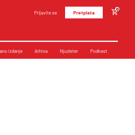
0
Prijavite se
Pretplata
no izdanje
Arhiva
Njuzleter
Podkast