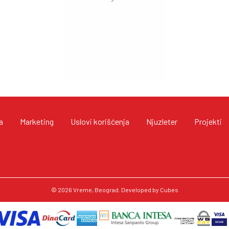
a
Marketing
Uslovi korišćenja
Njuzleter
Projekti
© 2026
Vreme
, Beograd. Developed by
Cubes