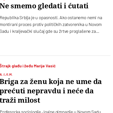
Ne smemo gledati i ćutati
Republika Srbija je u opasnosti. Ako ostanemo nemi na
montirani proces protiv političkih zatvorenika u Novom
Sadu i kraljevački slučaj gde su žrtve proglašene za
nasilnike, uskoro ćemo svi štrajkovati glađu i žeđu za
mrvicu pravde
Štrajk glađu i žeđu Marije Vasić
A. I./I.M.
Briga za ženu koja ne ume da
prećuti nepravdu i neće da
traži milost
Profesorka sociologije Jovine gimnazije u Novom Sadu