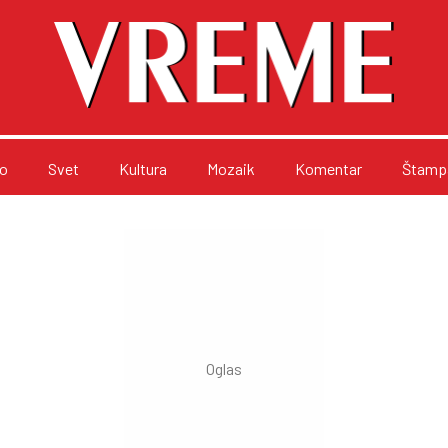
o
Svet
Kultura
Mozaik
Komentar
Štampa