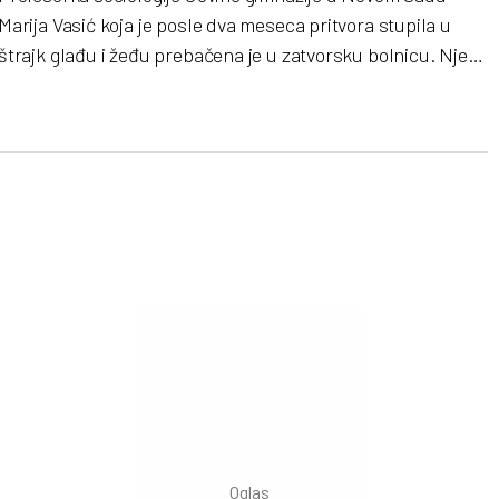
Marija Vasić koja je posle dva meseca pritvora stupila u
štrajk glađu i žeđu prebačena je u zatvorsku bolnicu. Njen
suprug i njena kuma za „Vreme“ govore o Mariji, svojim
brigama i kroz šta sve prolaze