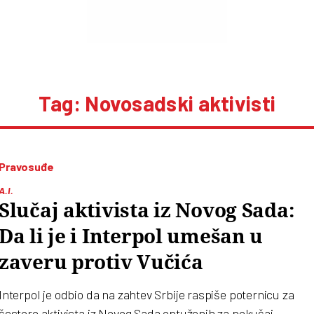
Tag: Novosadski aktivisti
Pravosuđe
A.I.
Slučaj aktivista iz Novog Sada:
Da li je i Interpol umešan u
zaveru protiv Vučića
Interpol je odbio da na zahtev Srbije raspiše poternicu za
šestoro aktivista iz Novog Sada optuženih za pokušaj