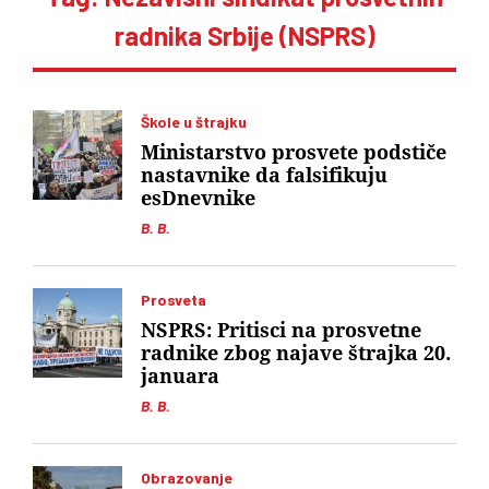
radnika Srbije (NSPRS)
Škole u štrajku
Ministarstvo prosvete podstiče
nastavnike da falsifikuju
esDnevnike
B. B.
Prosveta
NSPRS: Pritisci na prosvetne
radnike zbog najave štrajka 20.
januara
B. B.
Obrazovanje