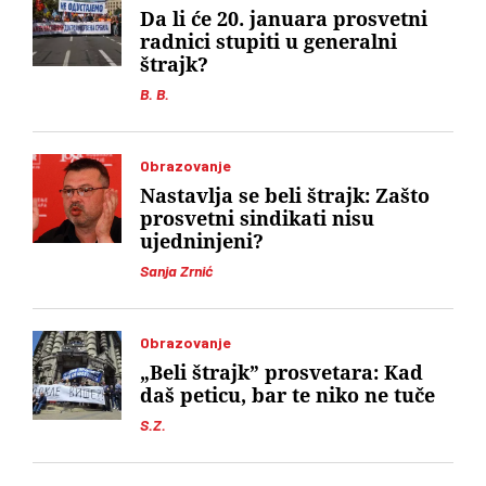
Da li će 20. januara prosvetni
radnici stupiti u generalni
štrajk?
B. B.
Obrazovanje
Nastavlja se beli štrajk: Zašto
prosvetni sindikati nisu
ujedninjeni?
Sanja Zrnić
Obrazovanje
„Beli štrajk” prosvetara: Kad
daš peticu, bar te niko ne tuče
S.Z.