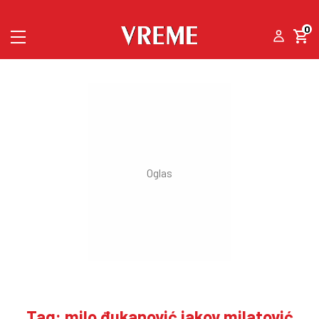
0
Tag: milo đukanović jakov milatović